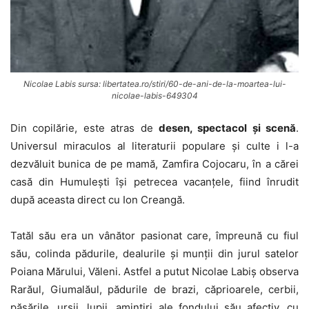
Nicolae Labis sursa: libertatea.ro/stiri/60-de-ani-de-la-moartea-lui-
nicolae-labis-649304
Din copilărie, este atras de
desen, spectacol și scenă
.
Universul miraculos al literaturii populare și culte i l-a
dezvăluit bunica de pe mamă, Zamfira Cojocaru, în a cărei
casă din Humulești își petrecea vacanțele, fiind înrudit
după aceasta direct cu Ion Creangă.
Tatăl său era un vânător pasionat care, împreună cu fiul
său, colinda pădurile, dealurile și munții din jurul satelor
Poiana Mărului, Văleni. Astfel a putut Nicolae Labiș observa
Rarăul, Giumalăul, pădurile de brazi, căprioarele, cerbii,
păsările, urșii, lupii, amintiri ale fondului său afectiv, cu