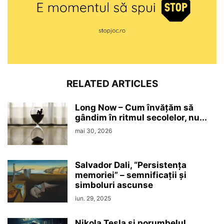
RELATED ARTICLES
Long Now – Cum învățăm să
gândim în ritmul secolelor, nu...
mai 30, 2026
Salvador Dali, “Persistenţa
memoriei” – semnificaţii şi
simboluri ascunse
iun. 29, 2025
Nikola Tesla şi porumbelul