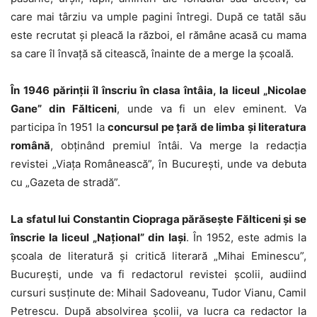
care mai târziu va umple pagini întregi. După ce tatăl său
este recrutat și pleacă la război, el rămâne acasă cu mama
sa care îl învață să citească, înainte de a merge la școală.
În 1946 părinții îl înscriu în clasa întâia, la liceul „Nicolae
Gane” din Fălticeni
, unde va fi un elev eminent. Va
participa în 1951 la
concursul pe țară de limba și literatura
română
, obținând premiul întâi. Va merge la redacția
revistei „Viața Românească”, în București, unde va debuta
cu „Gazeta de stradă”.
La sfatul lui Constantin Ciopraga părăsește Fălticeni și se
înscrie la liceul „Național” din Iași
. În 1952, este admis la
școala de literatură și critică literară „Mihai Eminescu”,
București, unde va fi redactorul revistei școlii, audiind
cursuri susținute de: Mihail Sadoveanu, Tudor Vianu, Camil
Petrescu. După absolvirea școlii, va lucra ca redactor la