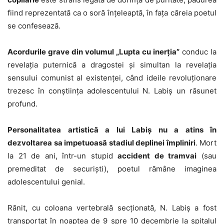
fiind reprezentată ca o soră înțeleaptă, în fața căreia poetul
se confesează.
Acordurile grave din volumul „Lupta cu inerția”
conduc la
revelația puternică a dragostei și simultan la revelația
sensului comunist al existenței, când ideile revoluționare
trezesc în conștiința adolescentului N. Labiș un răsunet
profund.
Personalitatea artistică a lui Labiș nu a atins în
dezvoltarea sa impetuoasă stadiul deplinei împliniri
. Mort
la 21 de ani, într-un stupid
accident de tramvai
(sau
premeditat de securiști), poetul rămâne imaginea
adolescentului genial.
Rănit, cu coloana vertebrală secționată, N. Labiș a fost
transportat în noaptea de 9 spre 10 decembrie la spitalul