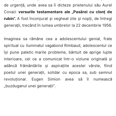
de urgență, unde avea sa îi dicteze prietenului său Aurel
Covaci
versurile testamentare ale „Pasărei cu clonț de
rubin”.
A fost înconjurat și vegheat zile și nopți, de întregi
generații, trecând în lumea umbrelor la 22 decembrie 1956.
Imaginea sa rămâne cea a adolescentului genial, frate
spiritual cu iluminatul vagabond Rimbaud, adolescentul ce
își pune patetic marile probleme, bântuit de aprige lupte
interioare, cel ce a comunicat într-o viziune originală și
adâncă frământările și aspirațiile acestei vârste, fiind
poetul unei generații, solidar cu epoca sa, sub semnul
revoluționar. Eugen Simion avea să îl numească
„buzduganul unei generații”.