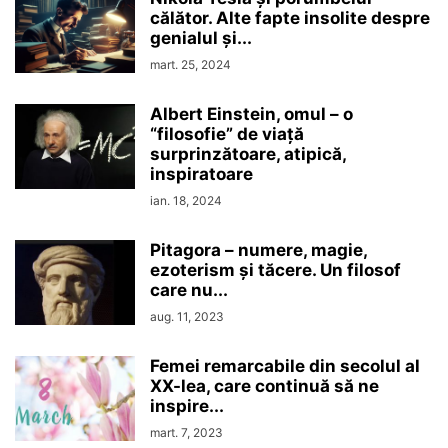
călător. Alte fapte insolite despre
genialul şi...
mart. 25, 2024
Albert Einstein, omul – o
“filosofie” de viaţă
surprinzătoare, atipică,
inspiratoare
ian. 18, 2024
Pitagora – numere, magie,
ezoterism şi tăcere. Un filosof
care nu...
aug. 11, 2023
Femei remarcabile din secolul al
XX-lea, care continuă să ne
inspire...
mart. 7, 2023