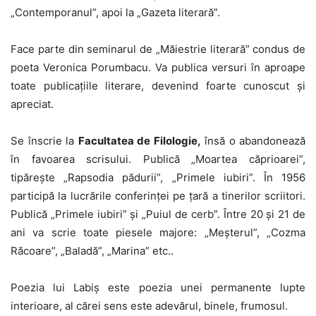
„Contemporanul”, apoi la „Gazeta literară”.
Face parte din seminarul de „Măiestrie literară” condus de
poeta Veronica Porumbacu. Va publica versuri în aproape
toate publicațiile literare, devenind foarte cunoscut și
apreciat.
Se înscrie la
Facultatea de Filologie,
însă o abandonează
în favoarea scrisului. Publică „Moartea căprioarei”,
tipărește „Rapsodia pădurii”, „Primele iubiri”. În 1956
participă la lucrările conferinței pe țară a tinerilor scriitori.
Publică „Primele iubiri” și „Puiul de cerb”. Între 20 și 21 de
ani va scrie toate piesele majore: „Meșterul”, „Cozma
Răcoare”, „Baladă”, „Marina” etc..
Poezia lui Labiș este poezia unei permanente lupte
interioare, al cărei sens este adevărul, binele, frumosul.