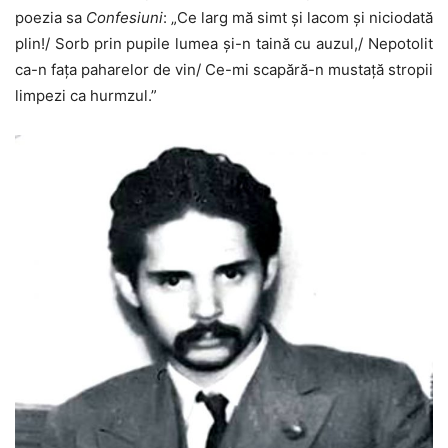
poezia sa
Confesiuni
: „Ce larg mă simt și lacom și niciodată
plin!/ Sorb prin pupile lumea și-n taină cu auzul,/ Nepotolit
ca-n fața paharelor de vin/ Ce-mi scapără-n mustață stropii
limpezi ca hurmzul.”