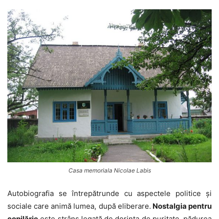
Casa memoriala Nicolae Labis
Autobiografia se întrepătrunde cu aspectele politice și
sociale care animă lumea, după eliberare.
Nostalgia pentru
copilărie
este strâns legată de dorința de puritate, pădurea