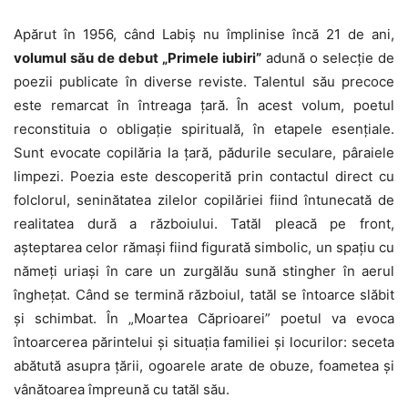
Apărut în 1956, când Labiș nu împlinise încă 21 de ani,
volumul său de debut „Primele iubiri”
adună o selecție de
poezii publicate în diverse reviste. Talentul său precoce
este remarcat în întreaga țară. În acest volum, poetul
reconstituia o obligație spirituală, în etapele esențiale.
Sunt evocate copilăria la țară, pădurile seculare, pâraiele
limpezi. Poezia este descoperită prin contactul direct cu
folclorul, seninătatea zilelor copilăriei fiind întunecată de
realitatea dură a războiului. Tatăl pleacă pe front,
așteptarea celor rămași fiind figurată simbolic, un spațiu cu
nămeți uriași în care un zurgălău sună stingher în aerul
înghețat. Când se termină războiul, tatăl se întoarce slăbit
și schimbat. În „Moartea Căprioarei” poetul va evoca
întoarcerea părintelui și situația familiei și locurilor: seceta
abătută asupra țării, ogoarele arate de obuze, foametea și
vânătoarea împreună cu tatăl său.