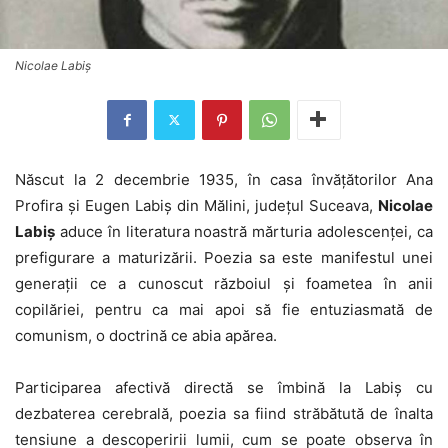
Nicolae Labiș
Născut la 2 decembrie 1935, în casa învățătorilor Ana
Profira și Eugen Labiș din Mălini, județul Suceava,
Nicolae
Labiș
aduce în literatura noastră mărturia adolescenței, ca
prefigurare a maturizării. Poezia sa este manifestul unei
generații ce a cunoscut războiul și foametea în anii
copilăriei, pentru ca mai apoi să fie entuziasmată de
comunism, o doctrină ce abia apărea.
Participarea afectivă directă se îmbină la Labiș cu
dezbaterea cerebrală, poezia sa fiind străbătută de înalta
tensiune a descoperirii lumii, cum se poate observa în