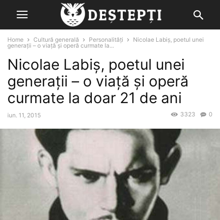
Home
Cultură generală
Personalități
Nicolae Labiș, poetul unei
generații – o viață și operă curmate la...
Nicolae Labiș, poetul unei
generații – o viață și operă
curmate la doar 21 de ani
3323
0
iun. 11, 2015