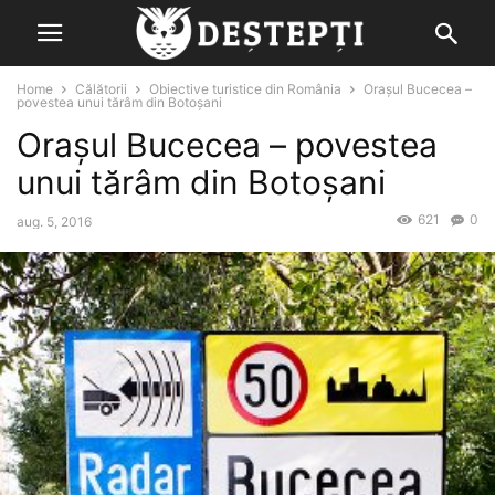
Home
Călătorii
Obiective turistice din România
Orașul Bucecea –
povestea unui tărâm din Botoșani
Orașul Bucecea – povestea
unui tărâm din Botoșani
621
0
aug. 5, 2016