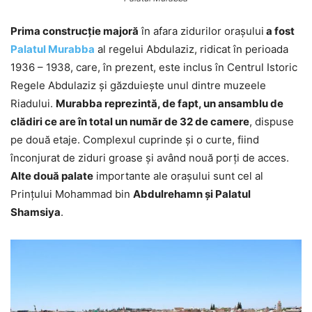
Prima construcţie majoră
în afara zidurilor oraşului
a fost
Palatul Murabba
al regelui Abdulaziz, ridicat în perioada
1936 – 1938, care, în prezent, este inclus în Centrul Istoric
Regele Abdulaziz şi găzduieşte unul dintre muzeele
Riadului.
Murabba reprezintă, de fapt, un ansamblu de
clădiri ce are în total un număr de 32 de camere
, dispuse
pe două etaje. Complexul cuprinde şi o curte, fiind
înconjurat de ziduri groase şi având nouă porţi de acces.
Alte două palate
importante ale oraşului sunt cel al
Prinţului Mohammad bin
Abdulrehamn şi Palatul
Shamsiya
.