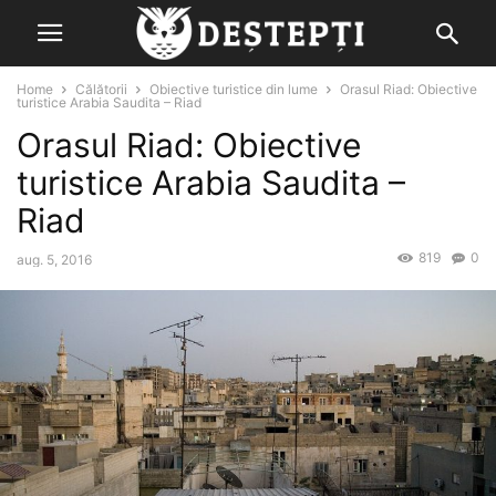
Home
Călătorii
Obiective turistice din lume
Orasul Riad: Obiective
turistice Arabia Saudita – Riad
Orasul Riad: Obiective
turistice Arabia Saudita –
Riad
819
0
aug. 5, 2016