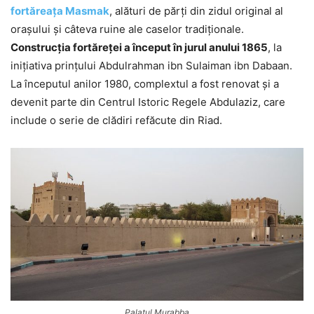
fortăreaţa Masmak
, alături de părţi din zidul original al
oraşului şi câteva ruine ale caselor tradiţionale.
Construcţia fortăreţei a început în jurul anului 1865
, la
iniţiativa prinţului Abdulrahman ibn Sulaiman ibn Dabaan.
La începutul anilor 1980, complextul a fost renovat şi a
devenit parte din Centrul Istoric Regele Abdulaziz, care
include o serie de clădiri refăcute din Riad.
Palatul Murabba