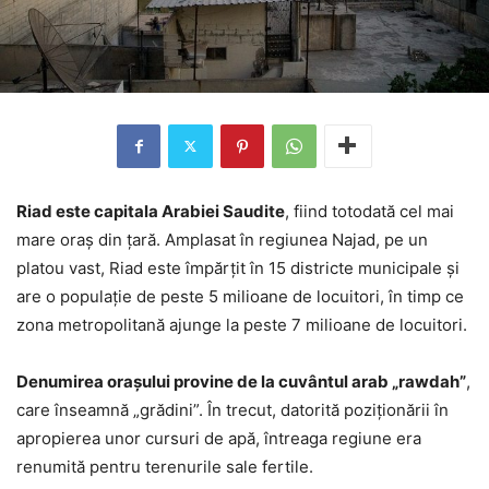
Riad este capitala Arabiei Saudite
, fiind totodată cel mai
mare oraş din ţară. Amplasat în regiunea Najad, pe un
platou vast, Riad este împărţit în 15 districte municipale şi
are o populaţie de peste 5 milioane de locuitori, în timp ce
zona metropolitană ajunge la peste 7 milioane de locuitori.
Denumirea oraşului provine de la cuvântul arab „rawdah”
,
care înseamnă „grădini”. În trecut, datorită poziţionării în
apropierea unor cursuri de apă, întreaga regiune era
renumită pentru terenurile sale fertile.