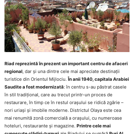
Riad reprezintă în prezent un important centru de afaceri
regional
, dar şi una dintre cele mai apreciate destinaţii
turistice din Orientul Mijlociu.
În anii 1940, capitala Arabiei
Saudite a fost modernizată
: în centru s-au păstrat casele
în stil tradiţional, care au trecut printr-un proces de
restaurare, în timp ce în restul oraşului se ridică zgârie –
nori uriaşi şi imobile moderne. Districtul Olaya este cea
mai renumită zonă comercială a oraşului, cu numeroase
hoteluri, restaurante şi magazine.
Printre cele mai
cunoscute clădiri-turnuri
ale Riadului se numără
Burj Al