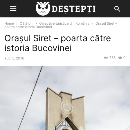
Home
Călătorii
Obiective turistice din România
Orașul Siret –
poarta către istoria Bucovinei
Orașul Siret – poarta către
istoria Bucovinei
788
0
aug. 5, 2016