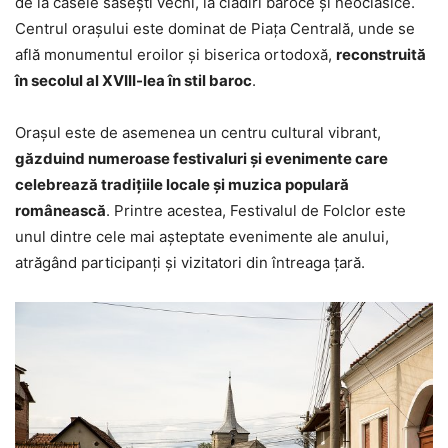
de la casele săsești vechi, la clădiri baroce și neoclasice.
Centrul orașului este dominat de Piața Centrală, unde se
află monumentul eroilor și biserica ortodoxă,
reconstruită
în secolul al XVIII-lea în stil baroc
.
Orașul este de asemenea un centru cultural vibrant,
găzduind numeroase festivaluri și evenimente care
celebrează tradițiile locale și muzica populară
românească
. Printre acestea, Festivalul de Folclor este
unul dintre cele mai așteptate evenimente ale anului,
atrăgând participanți și vizitatori din întreaga țară.