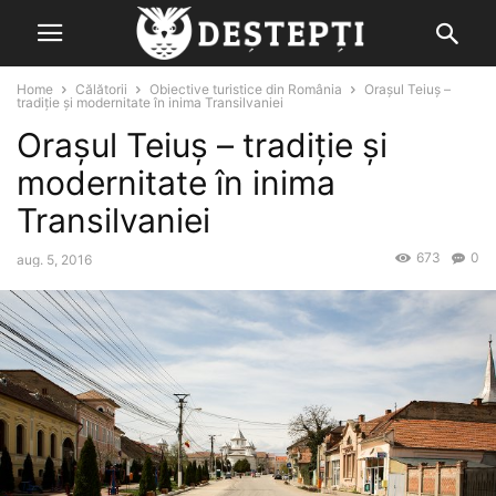
Home
Călătorii
Obiective turistice din România
Orașul Teiuș –
tradiție și modernitate în inima Transilvaniei
Orașul Teiuș – tradiție și
modernitate în inima
Transilvaniei
673
0
aug. 5, 2016