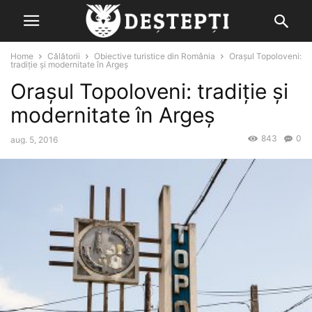
Home
Călătorii
Obiective turistice din România
Orașul Topoloveni:
tradiție și modernitate în Argeș
Orașul Topoloveni: tradiție și
modernitate în Argeș
843
0
aug. 5, 2016