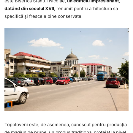
este Biserica Sfântul Nicolae,
un edificiu impresionant,
datând din secolul XVII
, renumit pentru arhitectura sa
specifică și frescele bine conservate.
Topoloveni este, de asemenea, cunoscut pentru producția
de magiun de prune, un produs tradițional protejat la nivel