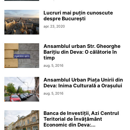
Lucruri mai puțin cunoscute
despre București
apr. 23, 2020
Ansamblul urban Str. Gheorghe
Barițiu din Deva: O călătorie în
timp
aug. 5, 2016
Ansamblul Urban Piața Unirii din
Deva: Inima Culturală a Orașului
aug. 5, 2016
Banca de Investiții, Azi Centrul
Teritorial de Învățământ
Economic din Deva:...