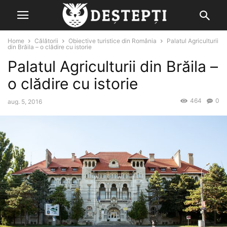
Home
Călătorii
Obiective turistice din România
Palatul Agriculturii
din Brăila – o clădire cu istorie
Palatul Agriculturii din Brăila –
o clădire cu istorie
464
0
aug. 5, 2016