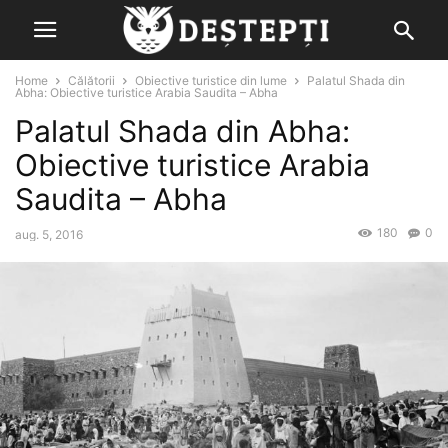
Home
Călătorii
Obiective turistice din lume
Palatul Shada din
Abha: Obiective turistice Arabia Saudita – Abha
Palatul Shada din Abha:
Obiective turistice Arabia
Saudita – Abha
180
0
aug. 5, 2016