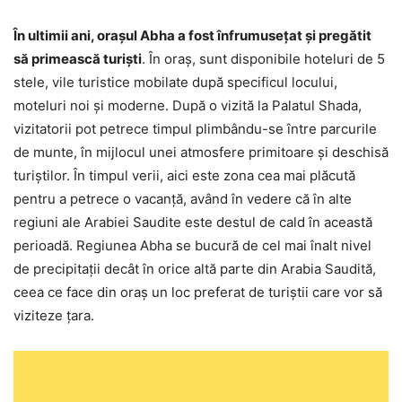
În ultimii ani, orașul Abha a fost înfrumusețat și pregătit
să primească turiști
. În oraș, sunt disponibile hoteluri de 5
stele, vile turistice mobilate după specificul locului,
moteluri noi și moderne. După o vizită la Palatul Shada,
vizitatorii pot petrece timpul plimbându-se între parcurile
de munte, în mijlocul unei atmosfere primitoare şi deschisă
turiştilor. În timpul verii, aici este zona cea mai plăcută
pentru a petrece o vacanță, având în vedere că în alte
regiuni ale Arabiei Saudite este destul de cald în această
perioadă. Regiunea Abha se bucură de cel mai înalt nivel
de precipitații decât în orice altă parte din Arabia Saudită,
ceea ce face din oraș un loc preferat de turiștii care vor să
viziteze țara.