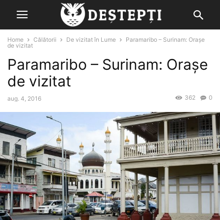
Home
Călătorii
De vizitat în Lume
Paramaribo – Surinam: Orașe
de vizitat
Paramaribo – Surinam: Orașe
de vizitat
362
0
aug. 4, 2016