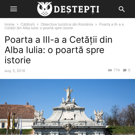
Home
Călătorii
Obiective turistice din România
Poarta a III-a a
Cetății din Alba Iulia: o poartă spre istorie
Poarta a III-a a Cetății din
Alba Iulia: o poartă spre
istorie
774
0
aug. 5, 2016