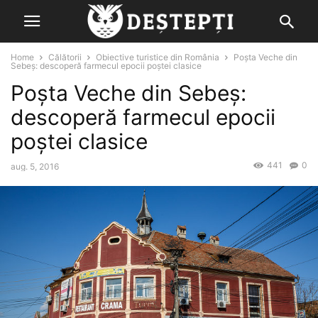
Home
Călătorii
Obiective turistice din România
Poșta Veche din
Sebeș: descoperă farmecul epocii poștei clasice
Poșta Veche din Sebeș:
descoperă farmecul epocii
poștei clasice
441
0
aug. 5, 2016