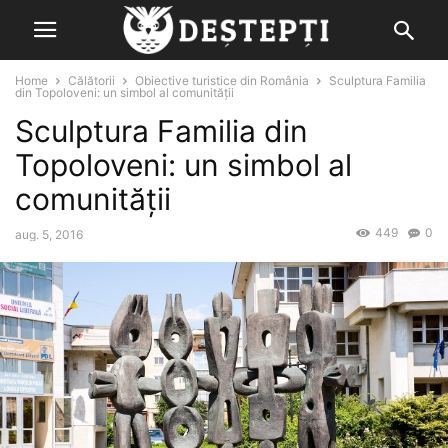
Home
Călătorii
Obiective turistice din România
Sculptura Familia
din Topoloveni: un simbol al comunității
Sculptura Familia din
Topoloveni: un simbol al
comunității
449
0
aug. 5, 2016