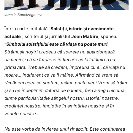
Iarna la Sarmizegetusa
Într-o carte intitulată “
Solstiţii, istorie şi evenimente
actuale
”, scriitorul şi jurnalistul
Jean Mabire
, spunea:
“
Simbolul solstițiului este că viața nu poate muri
.
Strămoșii noștri credeau că soarele nu abandonează
oamenii și că se întoarce în fiecare an la întâlnirea cu
primăvara. Trebuie să credem, împreună cu ei, că viața nu
moare… indiferent ce va fi mâine. Afirmând că vrem să
rămânem ceea ce suntem, mâine poate veni.Vrem să trăim
și să ne îndeplinim datoria de oameni, fără a nega niciuna
dintre particularitățile sângelui nostru, istoriei noastre,
credinței noastre, împletite în amintirile noastre și în
venele noastre…
Nu este vorba de învierea unui rit abolit. Este continuarea