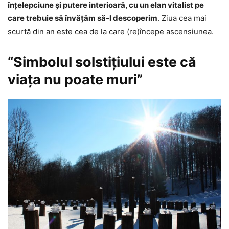
înţelepciune şi putere interioară, cu un elan vitalist pe
care trebuie să învăţăm să-l descoperim
. Ziua cea mai
scurtă din an este cea de la care (re)începe ascensiunea.
“Simbolul solstițiului este că
viața nu poate muri”