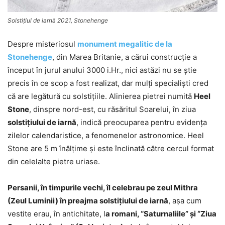
Solstiţiul de iarnă 2021, Stonehenge
Despre misteriosul
monument megalitic de la
Stonehenge
, din Marea Britanie, a cărui construcţie a
început în jurul anului 3000 i.Hr., nici astăzi nu se ştie
precis în ce scop a fost realizat, dar mulţi specialişti cred
că are legătură cu solstiţiile. Alinierea pietrei numită
Heel
Stone
, dinspre nord-est, cu răsăritul Soarelui, în ziua
solstițiului de iarnă
, indică preocuparea pentru evidența
zilelor calendaristice, a fenomenelor astronomice. Heel
Stone are 5 m înălțime și este înclinată către cercul format
din celelalte pietre uriase.
Persanii, în timpurile vechi, îl celebrau pe zeul Mithra
(Zeul Luminii) în preajma solstiţiului de iarnă
, aşa cum
vestite erau, în antichitate, l
a romani, “Saturnaliile” şi “Ziua