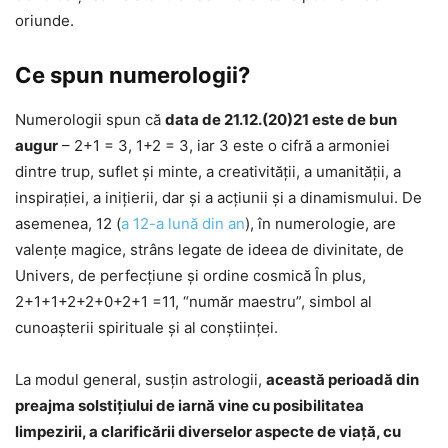
oriunde.
Ce spun numerologii?
Numerologii spun că
data de 21.12.(20)21 este de bun
augur
– 2+1 = 3, 1+2 = 3, iar 3 este o cifră a armoniei
dintre trup, suflet şi minte, a creativităţii, a umanităţii, a
inspiraţiei, a iniţierii, dar şi a acţiunii şi a dinamismului. De
asemenea, 12 (
a 12-a lună din an
), în numerologie, are
valenţe magice, strâns legate de ideea de divinitate, de
Univers, de perfecţiune şi ordine cosmică În plus,
2+1+1+2+2+0+2+1 =11, “număr maestru”, simbol al
cunoaşterii spirituale şi al conştiinţei.
La modul general, susţin astrologii,
această perioadă din
preajma solstiţiului de iarnă vine cu posibilitatea
limpezirii, a clarificării diverselor aspecte de viaţă, cu