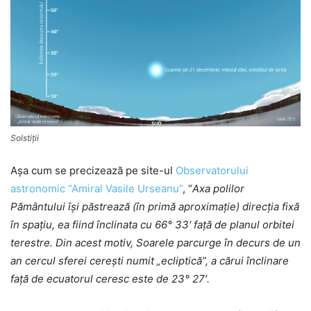
Solstiţii
Aşa cum se precizează pe site-ul
Observatorului
astronomic “Amiral Vasile Urseanu”
, “
Axa polilor
Pământului își păstrează (în primă aproximaţie) direcția fixă
în spațiu, ea fiind înclinata cu 66° 33′ față de planul orbitei
terestre. Din acest motiv, Soarele parcurge în decurs de un
an cercul sferei cerești numit „ecliptică”, a cărui înclinare
față de ecuatorul ceresc este de 23° 27′.