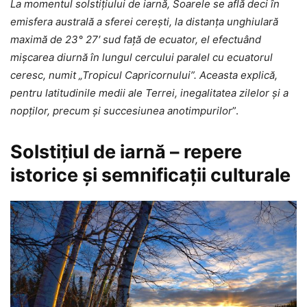
La momentul solstițiului de iarnă, Soarele se află deci în
emisfera australă a sferei cerești, la distanța unghiulară
maximă de 23° 27′ sud față de ecuator, el efectuând
mișcarea diurnă în lungul cercului paralel cu ecuatorul
ceresc, numit „Tropicul Capricornului”. Aceasta explică,
pentru latitudinile medii ale Terrei, inegalitatea zilelor și a
nopților, precum și succesiunea anotimpurilor
”.
Solstiţiul de iarnă – repere
istorice şi semnificaţii culturale