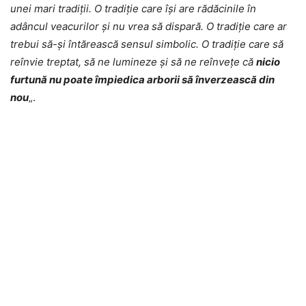
unei mari tradiții. O tradiție care își are rădăcinile în
adâncul veacurilor și nu vrea să dispară. O tradiție care ar
trebui să-şi întărească sensul simbolic. O tradiție care să
reînvie treptat, să ne lumineze şi să ne reînveţe că
nicio
furtună nu poate împiedica arborii să înverzească din
nou
„.