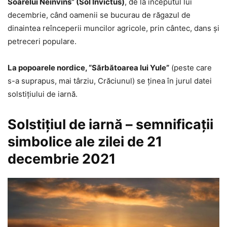
Soarelui Neînvins” (Sol Invictus)
, de la începutul lui
decembrie, când oamenii se bucurau de răgazul de
dinaintea reînceperii muncilor agricole, prin cântec, dans şi
petreceri populare.
La popoarele nordice, “Sărbătoarea lui Yule”
(peste care
s-a suprapus, mai târziu, Crăciunul) se ţinea în jurul datei
solstiţiului de iarnă.
Solstiţiul de iarnă – semnificaţii
simbolice ale zilei de 21
decembrie 2021