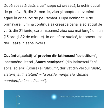
După această dată, ziua începe să crească, la echinocţiul
de primăvară, din 21 martie, ziua şi noaptea devenind
egale în orice loc de pe Pământ. După echinocţiul de
primăvară, lumina continuă să crească până la solstiţiul de
vară, din 21 iunie, care inseamnă ziua cea mai lungă din an
(15 ore şi 32 de minute). În emisfera sudică, fenomenul se
derulează în sens invers.
Cuvântul „solstițiu” provine din latinescul “solstitium”
,
însemnând literal „
Soare nemişcat
” (din latinescul “
sol,
solis, solem
” (Soare) şi “
stitium
”, derivat din verbul “
sisto,
sistere, stiti, statum
” – “
a opri/a menţine/a rămâne
constant/ a face să stea
”).