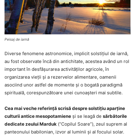
Peisaj de iarnă
Diverse fenomene astronomice, implicit solstiţiul de iarnă,
au fost observate încă din antichitate, acestea având un rol
important în desfăşurarea activităţilor agricole, în
organizarea vieţii şi a rezervelor alimentare, oamenii
asociind unor astfel de momente şi o bogată paradigmă
spirituală, corespunzătoare unei cunoaşteri mai subtile.
Cea mai veche referinţă scrisă despre solstiţiu aparţine
culturii antice mesopotamiene
şi se leagă de
sărbătorile
dedicate zeului Marduk
(“Copilul Soare”), zeul suprem al
panteonului babilonian, izvor al luminii şi al focului solar.