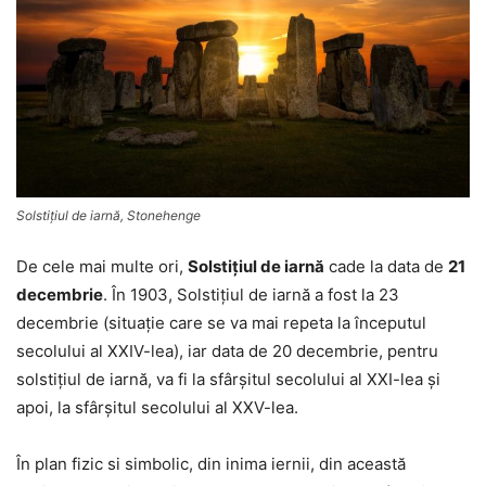
Solstiţiul de iarnă, Stonehenge
De cele mai multe ori,
Solstiţiul de iarnă
cade la data de
21
decembrie
. În 1903, Solstiţiul de iarnă a fost la 23
decembrie (situaţie care se va mai repeta la începutul
secolului al XXIV-lea), iar data de 20 decembrie, pentru
solstiţiul de iarnă, va fi la sfârşitul secolului al XXI-lea şi
apoi, la sfârşitul secolului al XXV-lea.
În plan fizic si simbolic, din inima iernii, din această