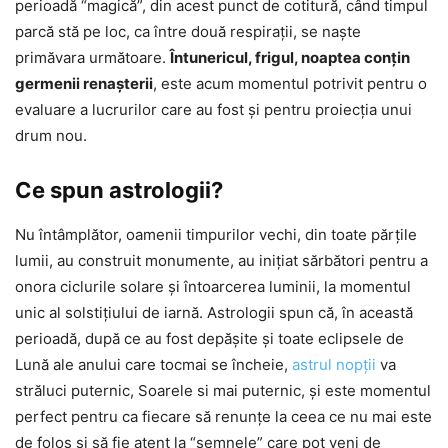
perioadă “magică”, din acest punct de cotitură, când timpul
parcă stă pe loc, ca între două respiraţii, se naşte
primăvara următoare.
Întunericul, frigul, noaptea conţin
germenii renaşterii
, este acum momentul potrivit pentru o
evaluare a lucrurilor care au fost şi pentru proiecţia unui
drum nou.
Ce spun astrologii?
Nu întâmplător, oamenii timpurilor vechi, din toate părţile
lumii, au construit monumente, au iniţiat sărbători pentru a
onora ciclurile solare şi întoarcerea luminii, la momentul
unic al solstiţiului de iarnă. Astrologii spun că, în această
perioadă, după ce au fost depăşite şi toate eclipsele de
Lună ale anului care tocmai se încheie,
astrul nopţii
va
străluci puternic, Soarele si mai puternic, şi este momentul
perfect pentru ca fiecare să renunţe la ceea ce nu mai este
de folos şi să fie atent la “semnele” care pot veni de