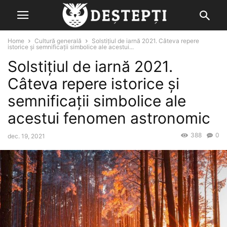
Home
Cultură generală
Solstiţiul de iarnă 2021. Câteva repere
istorice şi semnificaţii simbolice ale acestui...
Solstiţiul de iarnă 2021.
Câteva repere istorice şi
semnificaţii simbolice ale
acestui fenomen astronomic
388
0
dec. 19, 2021