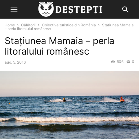
Home
Călătorii
Obiective turistice din România
Stațiunea Mamaia
– perla litoralului românesc
Stațiunea Mamaia – perla
litoralului românesc
606
0
aug. 5, 2016