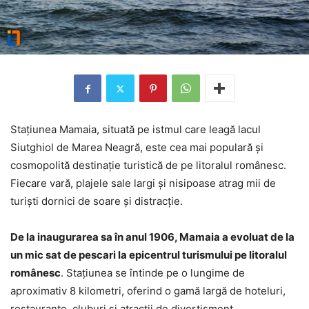
Stațiunea Mamaia, situată pe istmul care leagă lacul
Siutghiol de Marea Neagră, este cea mai populară și
cosmopolită destinație turistică de pe litoralul românesc.
Fiecare vară, plajele sale largi și nisipoase atrag mii de
turiști dornici de soare și distracție.
De la inaugurarea sa în anul 1906, Mamaia a evoluat de la
un mic sat de pescari la epicentrul turismului pe litoralul
românesc
. Stațiunea se întinde pe o lungime de
aproximativ 8 kilometri, oferind o gamă largă de hoteluri,
restaurante, cluburi și atracții de divertisment.