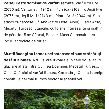
Peisajul este dominat de vârfuri semeţe
: Vârful cu Dor
(2030 m), Vânturișul (1942 m), Furnica (2102 m), Jepii Mari
(2075 m), Jepii Mici (2143 m), Piatra Arsă (2044 m). Sunt
stânci calcaroase: Sf. Ana (către Hotel Alpin), Piatra Arsă,
Mecetul Turcesc. Stâncile, cu forme interesante şi înălţimi
de până la 15 m: Sfinxul, Babele, Masa Ciobanului – sunt
locuri apreciate de turişti.
Munţii Bucegi au forma unei potcoave şi sunt străbătuţi
de râul Ialomiţa
. Râul îşi are izvoarele în cele două lacuri
glaciare aflate între Culmea Doamnei, Mecetul Turcesc,
Colţii Obârşiei şi Vârful Bucura. Cascada şi Cheile Ialomiţei
constituie cel mai frumos sector al acestei văi.