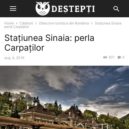
Home
Călătorii
Obiective turistice din România
Stațiunea Sinaia:
perla Carpaților
Stațiunea Sinaia: perla
Carpaților
501
0
aug. 4, 2016