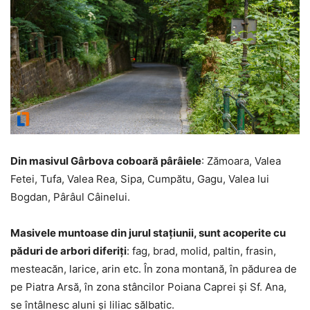
Din masivul Gârbova coboară pârâiele
: Zămoara, Valea
Fetei, Tufa, Valea Rea, Sipa, Cumpătu, Gagu, Valea lui
Bogdan, Pârâul Câinelui.
Masivele muntoase din jurul staţiunii, sunt acoperite cu
păduri de arbori diferiţi
: fag, brad, molid, paltin, frasin,
mesteacăn, larice, arin etc. În zona montană, în pădurea de
pe Piatra Arsă, în zona stâncilor Poiana Caprei şi Sf. Ana,
se întâlnesc aluni şi liliac sălbatic.