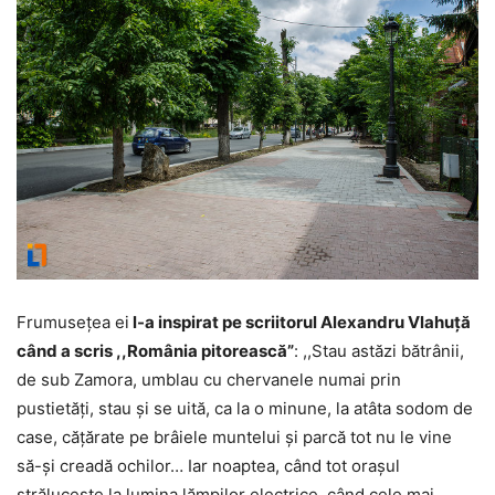
Frumuseţea ei
l-a inspirat pe scriitorul Alexandru Vlahuţă
când a scris ,,România pitorească”
: ,,Stau astăzi bătrânii,
de sub Zamora, umblau cu chervanele numai prin
pustietăţi, stau şi se uită, ca la o minune, la atâta sodom de
case, căţărate pe brâiele muntelui şi parcă tot nu le vine
să-şi creadă ochilor… Iar noaptea, când tot oraşul
străluceşte la lumina lămpilor electrice, când cele mai