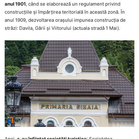
anul 1901
, când se elaborează un regulament privind
construcţiile şi împărţirea teritorială în această zonă. În
anul 1909, dezvoltarea oraşului impunea construcţia de
străzi: Davila, Gării şi Viitorului (actuala stradă 1 Mai).
Apoi,
s-au înfiinţat societăţi turistice
: Societatea