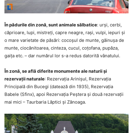
În pădurile din zonă, sunt animale sălbatice
: urşi, cerbi,
căprioare, lupi, mistreţi, capre neagre, raşi, vulpi, iepuri şi
o mare varietate de păsări: cocoşul de munte, găinuşa de
munte, ciocănitoarea, cinteza, cucul, coţofana, pupăza,
gaiţa etc. – dar numărul lor s-a redus datorită vânatului.
În zonă, se află diferite monumente ale naturii şi
rezervaţii naturale
: Rezervaţia Arinişul, Rezervaţia
Principală din Bucegi (datează din 1935), Rezervaţia
Babele (Sfinx), apoi Rezervaţia Peştera şi două rezervaţii
mai mici – Taurbaria Lăptici şi Zănoaga.