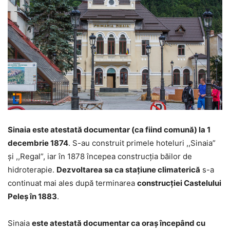
Sinaia este atestată documentar (ca fiind comună) la 1
decembrie 1874
. S-au construit primele hoteluri ,,Sinaia”
şi ,,Regal”, iar în 1878 începea construcţia băilor de
hidroterapie.
Dezvoltarea sa ca staţiune climaterică
s-a
continuat mai ales după terminarea
construcţiei Castelului
Peleş în 1883
.
Sinaia
este atestată documentar ca oraş începând cu