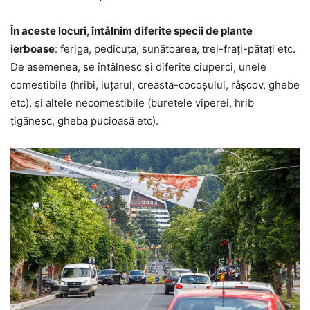
În aceste locuri, întâlnim diferite specii de plante
ierboase
: feriga, pedicuţa, sunătoarea, trei-fraţi-pătaţi etc.
De asemenea, se întâlnesc şi diferite ciuperci, unele
comestibile (hribi, iuţarul, creasta-cocoşului, râşcov, ghebe
etc), şi altele necomestibile (buretele viperei, hrib
ţigănesc, gheba pucioasă etc).