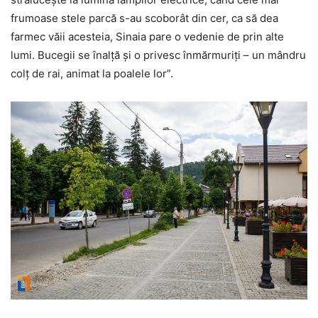
frumoase stele parcă s-au scoborât din cer, ca să dea
farmec văii acesteia, Sinaia pare o vedenie de prin alte
lumi. Bucegii se înalță şi o privesc înmărmuriţi – un mândru
colţ de rai, animat la poalele lor”.