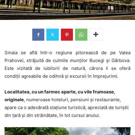
Sinaia se află într-o regiune pitorească de pe Valea
Prahovei, străjuită de culmile munţilor Bucegi şi Gârbova.
Este vizitată de iubitorii de natură, cărora li se oferă
condiţii agreabile de odihnă şi excursii în împrejurimi.
Localitatea, cu un farmec aparte, cu vile frumoase,
originale
, numeroase hoteluri, pensiuni şi restaurante,
apare ca o adevărată staţiune turistică, apreciată de turiştii
din ţară şi din străinătate, în tot cursul anului.