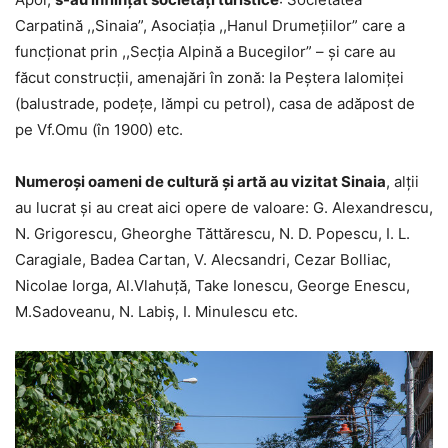
Carpatină ,,Sinaia”, Asociaţia ,,Hanul Drumeţiilor” care a
funcţionat prin ,,Secţia Alpină a Bucegilor” – şi care au
făcut construcţii, amenajări în zonă: la Peştera Ialomiţei
(balustrade, podețe, lămpi cu petrol), casa de adăpost de
pe Vf.Omu (în 1900) etc.
Numeroşi oameni de cultură şi artă au vizitat Sinaia
, alţii
au lucrat şi au creat aici opere de valoare: G. Alexandrescu,
N. Grigorescu, Gheorghe Tăttărescu, N. D. Popescu, I. L.
Caragiale, Badea Cartan, V. Alecsandri, Cezar Bolliac,
Nicolae Iorga, Al.Vlahuţă, Take Ionescu, George Enescu,
M.Sadoveanu, N. Labiș, I. Minulescu etc.