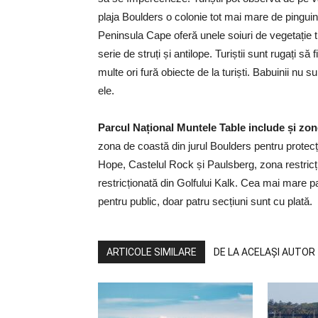
plaja Boulders o colonie tot mai mare de pinguin
Peninsula Cape oferă unele soiuri de vegetație t
serie de struți și antilope. Turiștii sunt rugați să
multe ori fură obiecte de la turiști. Babuinii nu s
ele.
Parcul Național Muntele Table include și zon
zona de coastă din jurul Boulders pentru protecț
Hope, Castelul Rock și Paulsberg, zona restricți
restricționată din Golfului Kalk. Cea mai mare pa
pentru public, doar patru secțiuni sunt cu plată.
ARTICOLE SIMILARE
DE LA ACELAȘI AUTOR