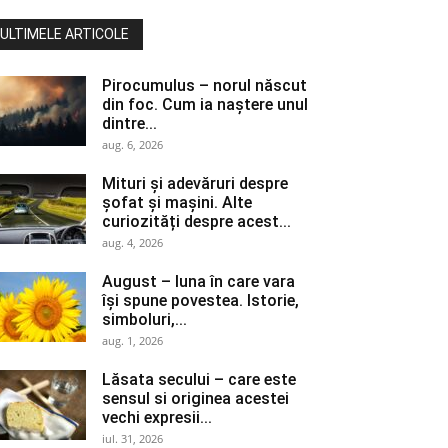
ULTIMELE ARTICOLE
Pirocumulus – norul născut
din foc. Cum ia naștere unul
dintre...
aug. 6, 2026
Mituri și adevăruri despre
șofat și mașini. Alte
curiozități despre acest...
aug. 4, 2026
August – luna în care vara
își spune povestea. Istorie,
simboluri,...
aug. 1, 2026
Lăsata secului – care este
sensul si originea acestei
vechi expresii...
iul. 31, 2026