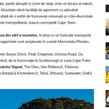
te, pante abrupte și zone de nisip, este un tezaur al naturii,
le Mountain oferă facilități de agrement cu adevărat
afață de o astfel de frumusețe minunată și o bio-diversitate
zonă metropolitană, orașul cosmopolit Cape Town.
tea din vârf a muntelui
, în timp ce un funicular transportă
i magazinele sunt amplasate în zonele Memorialui Rhodes,
onelor Boyes Drive, Peak Chapman, Victoria Road, Ou
nkel, de la Kommetjie la Scarborough și zona Cape Point.
ealului Signal
, The Glen, Van Riebeeck, Pădurea
Botanică Kirstenbosch, Tokai, Witsand, Soetwater, Golful