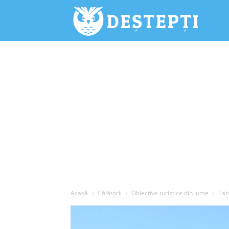
Deștepți.
Acasă
Călătorii
Obiective turistice din lume
Tab