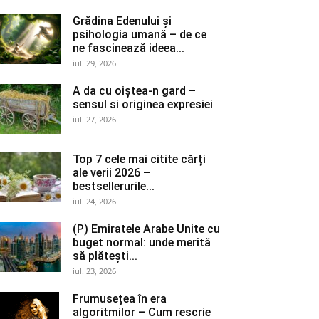
Grădina Edenului și
psihologia umană – de ce
ne fascinează ideea...
iul. 29, 2026
A da cu oiștea-n gard –
sensul si originea expresiei
iul. 27, 2026
Top 7 cele mai citite cărți
ale verii 2026 –
bestsellerurile...
iul. 24, 2026
(P) Emiratele Arabe Unite cu
buget normal: unde merită
să plătești...
iul. 23, 2026
Frumusețea în era
algoritmilor – Cum rescrie