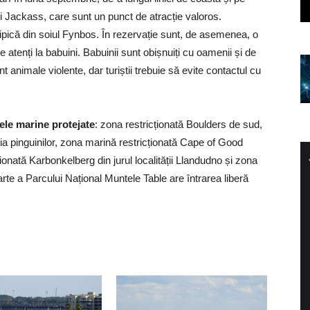
i Jackass, care sunt un punct de atracție valoros.
ipică din soiul Fynbos. În rezervație sunt, de asemenea, o
 fie atenți la babuini. Babuinii sunt obișnuiți cu oamenii și de
unt animale violente, dar turiștii trebuie să evite contactul cu
ele marine protejate
: zona restricționată Boulders de sud,
ia pinguinilor, zona marină restricționată Cape of Good
onată Karbonkelberg din jurul localității Llandudno și zona
rte a Parcului Național Muntele Table are întrarea liberă