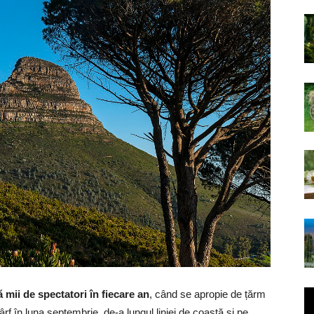
mii de spectatori în fiecare an
, când se apropie de țărm
f în luna septembrie, de-a lungul liniei de coastă și pe