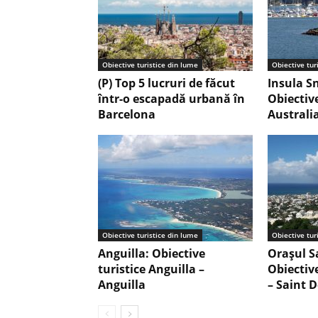
Obiective turistice din lume
Obiective tur
(P) Top 5 lucruri de făcut
Insula S
într-o escapadă urbană în
Obiective
Barcelona
Australi
Obiective turistice din lume
Obiective tur
Anguilla: Obiective
Orașul S
turistice Anguilla –
Obiectiv
Anguilla
– Saint 