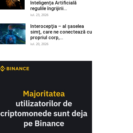
Inteligența Artificială
regulile îngrijirii...
iul. 23, 2026
Interocepţia – al șaselea
simț, care ne conectează cu
propriul corp,...
iul. 20, 2026