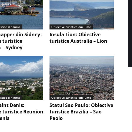
istice din lume
Obiective turistice din lume
napper din Sidney :
Insula Lion: Obiective
 turistice
turistice Australia – Lion
a – Sydney
istice din lume
Obiective turistice din lume
aint Denis:
Statul Sao Paulo: Obiective
e turistice Reunion
turistice Brazilia – Sao
Denis
Paolo