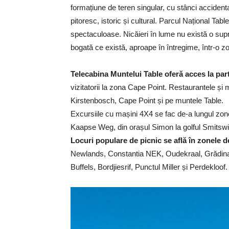
formațiune de teren singular, cu stânci accidenta
pitoresc, istoric și cultural. Parcul Național Tab
spectaculoase. Nicăieri în lume nu există o supr
bogată ce există, aproape în întregime, într-o 
Telecabina Muntelui Table oferă acces la par
vizitatorii la zona Cape Point. Restaurantele ș
Kirstenbosch, Cape Point și pe muntele Table.
Excursiile cu mașini 4X4 se fac de-a lungul z
Kaapse Weg, din orașul Simon la golful Smitswi
Locuri populare de picnic se află în zonele d
Newlands, Constantia NEK, Oudekraal, Grădina 
Buffels, Bordjiesrif, Punctul Miller și Perdekloof.