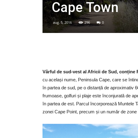
Cape Town
aug. 5, 2016
296
0
Vârful de sud-vest al Africii de Sud, conține
cu același nume, Peninsula Cape, care se întind
în partea de sud, pe o distanță de aproximativ 
frumoase, golfuri și plaje este înconjurată de ap
în partea de est. Parcul încorporează Muntele T
zonei Cape Point, precum și un număr de zone 