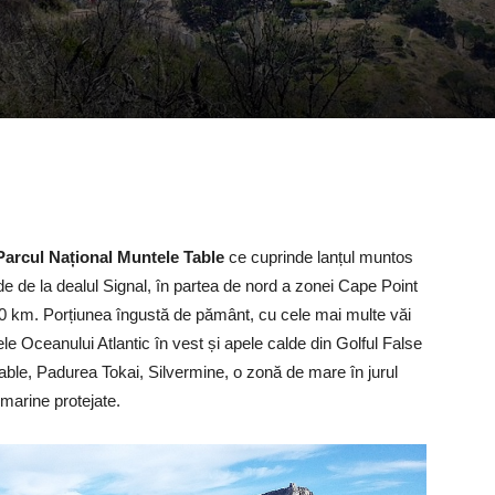
 Parcul Național Muntele Table
ce cuprinde lanțul muntos
e de la dealul Signal, în partea de nord a zonei Cape Point
60 km. Porțiunea îngustă de pământ, cu cele mai multe văi
ele Oceanului Atlantic în vest și apele calde din Golful False
able, Padurea Tokai, Silvermine, o zonă de mare în jurul
marine protejate.