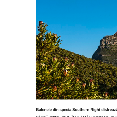
Balenele din specia Southern Right distrează 
să se împerecheze. Turiștii pot observa de pe vâr