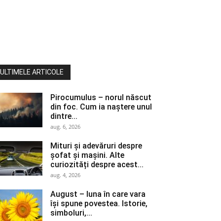
ULTIMELE ARTICOLE
Pirocumulus – norul născut
din foc. Cum ia naștere unul
dintre...
aug. 6, 2026
Mituri și adevăruri despre
șofat și mașini. Alte
curiozități despre acest...
aug. 4, 2026
August – luna în care vara
își spune povestea. Istorie,
simboluri,...