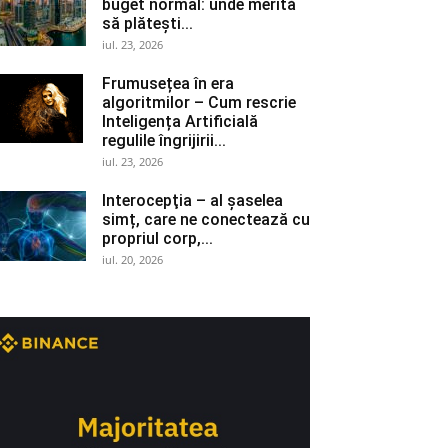
buget normal: unde merită
să plătești...
iul. 23, 2026
Frumusețea în era
algoritmilor – Cum rescrie
Inteligența Artificială
regulile îngrijirii...
iul. 23, 2026
Interocepţia – al șaselea
simț, care ne conectează cu
propriul corp,...
iul. 20, 2026