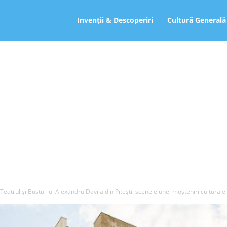
ro
Invenții & Descoperiri
Cultură Generală
Teatrul și Bustul lui Alexandru Davila din Pitești: scenele unei moșteniri culturale