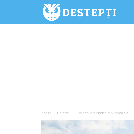
Deștepți.
Acasă
Călătorii
Obiective turistice din România