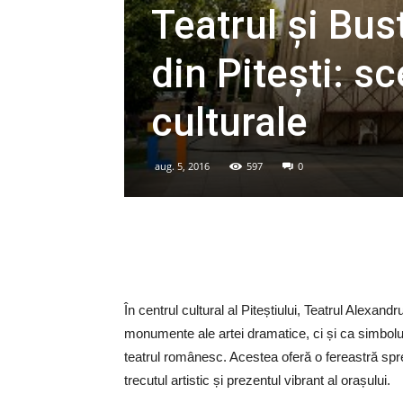
Teatrul și Bus
din Pitești: s
culturale
aug. 5, 2016
597
0
În centrul cultural al Piteștiului, Teatrul Alexan
monumente ale artei dramatice, ci și ca simboluri
teatrul românesc. Acestea oferă o fereastră spre
trecutul artistic și prezentul vibrant al orașului.