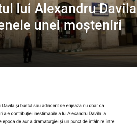
tul lui Alexandru Davila
cenele unei moșteniri
dru Davila și bustul său adiacent se erijează nu doar ca
 ale contribuției inestimabile a lui Alexandru Davila la
 epoca de aur a dramaturgiei și un punct de întâlnire între