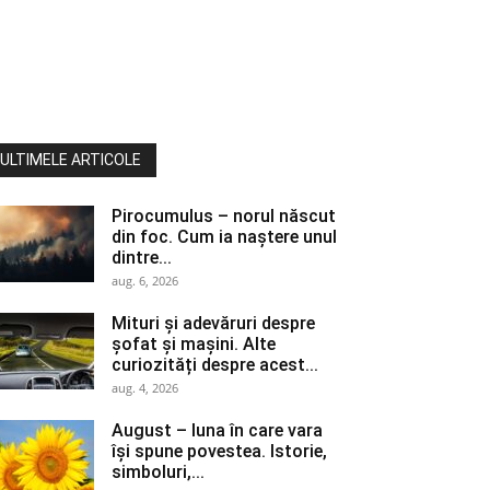
ULTIMELE ARTICOLE
Pirocumulus – norul născut
din foc. Cum ia naștere unul
dintre...
aug. 6, 2026
Mituri și adevăruri despre
șofat și mașini. Alte
curiozități despre acest...
aug. 4, 2026
August – luna în care vara
își spune povestea. Istorie,
simboluri,...