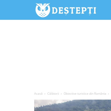
Deștepți.
Acasă
Călătorii
Obiective turistice din România