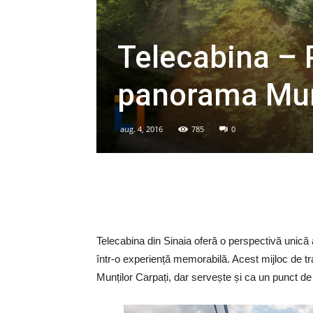
Telecabina – P
panorama Munț
aug. 4, 2016
785
0
Telecabina din Sinaia oferă o perspectivă unică
într-o experiență memorabilă. Acest mijloc de tr
Munților Carpați, dar servește și ca un punct de at