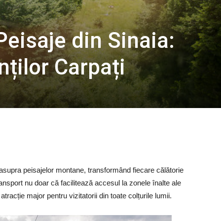
eisaje din Sinaia:
ilor Carpați
 asupra peisajelor montane, transformând fiecare călătorie
ansport nu doar că facilitează accesul la zonele înalte ale
racție major pentru vizitatorii din toate colțurile lumii.