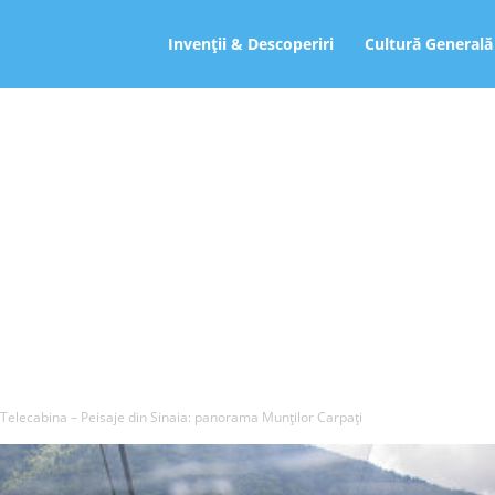
ro
Invenții & Descoperiri
Cultură Generală
Telecabina – Peisaje din Sinaia: panorama Munților Carpați