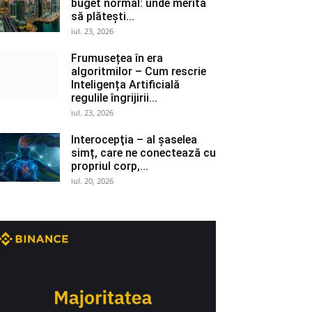
buget normal: unde merită
să plătești...
iul. 23, 2026
Frumusețea în era
algoritmilor – Cum rescrie
Inteligența Artificială
regulile îngrijirii...
iul. 23, 2026
Interocepţia – al șaselea
simț, care ne conectează cu
propriul corp,...
iul. 20, 2026