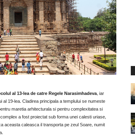
secolul al 13-lea de catre Regele Narasimhadeva
, iar
lui al 19-lea. Cladirea principala a templului se numeste
entru maretia arhitecturala si pentru complexitatea si
ul complex a fost proiectat sub forma unei calesti uriase,
a ca aceasta caleasca il transporta pe zeul Soare, numit
a.