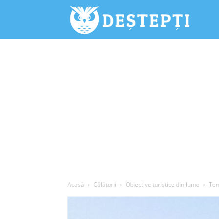
Deștepți.
Acasă
Călătorii
Obiective turistice din lume
Tem