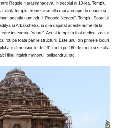
 catre Regele Narasimhadeva, in secolul al 13-lea. Templul
dia. Initial, Templul Soarelui se afla mai aproape de coasta si
rinari, acestia numindu-l “Pagoda Neagra”. Templul Soarelui
ditya si Arkakshetra, si si-a capatat aceste nume de la
”, care inseamna “soare”. Acest templu a fost dedicat zeului
u roti pe toate partile structurii. Este unul din primele locuri
plul are dimensiunile de 261 metri pe 160 de metri si se afla
ci fiind intalnit mahonul, palisandrul, etc.