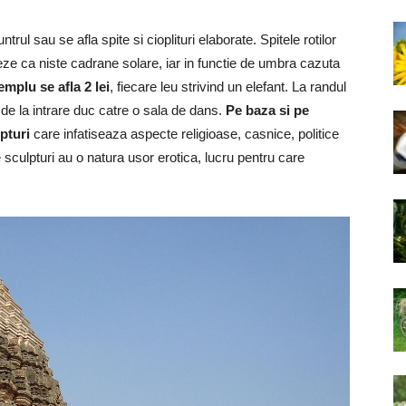
auntrul sau se afla spite si cioplituri elaborate. Spitele rotilor
neze ca niste cadrane solare, iar in functie de umbra cazuta
emplu se afla 2 lei
, fiecare leu strivind un elefant. La randul
e de la intrare duc catre o sala de dans.
Pe baza si pe
pturi
care infatiseaza aspecte religioase, casnice, politice
e sculpturi au o natura usor erotica, lucru pentru care