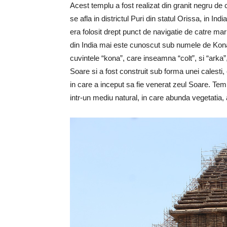
Acest templu a fost realizat din granit negru de
se afla in districtul Puri din statul Orissa, in In
era folosit drept punct de navigatie de catre ma
din India mai este cunoscut sub numele de Kona
cuvintele “kona”, care inseamna “colt”, si “arka
Soare si a fost construit sub forma unei calesti, c
in care a inceput sa fie venerat zeul Soare. Tem
intr-un mediu natural, in care abunda vegetatia, ai