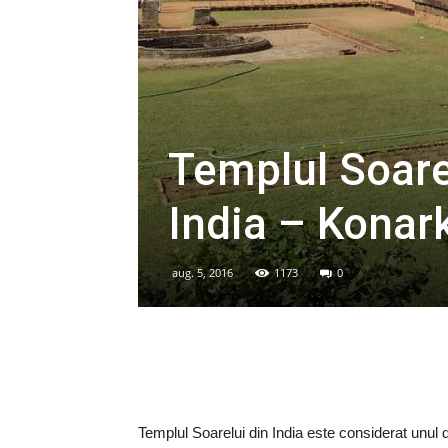
Templul Soarel
India – Konar
aug. 5, 2016
1173
0
Templul Soarelui din India este considerat unul