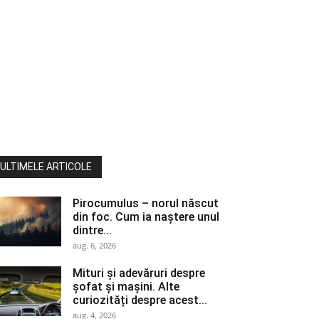
ULTIMELE ARTICOLE
Pirocumulus – norul născut
din foc. Cum ia naștere unul
dintre...
aug. 6, 2026
Mituri și adevăruri despre
șofat și mașini. Alte
curiozități despre acest...
aug. 4, 2026