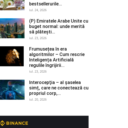
bestsellerurile...
iul. 24, 2026
(P) Emiratele Arabe Unite cu
buget normal: unde merită
să plătești...
iul. 23, 2026
Frumusețea în era
algoritmilor – Cum rescrie
Inteligența Artificială
regulile îngrijirii...
iul. 23, 2026
Interocepţia – al șaselea
simț, care ne conectează cu
propriul corp,...
iul. 20, 2026