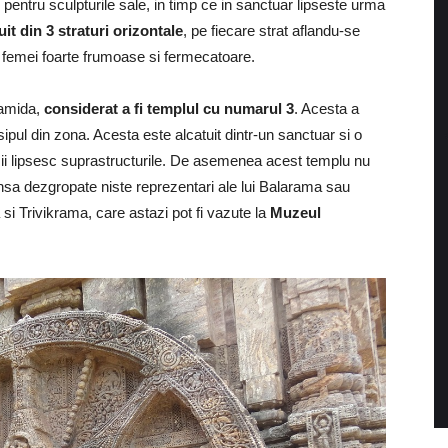
 pentru sculpturile sale, in timp ce in sanctuar lipseste urma
it din 3 straturi orizontale
, pe fiecare strat aflandu-se
e femei foarte frumoase si fermecatoare.
ramida,
considerat a fi templul cu numarul 3
. Acesta a
sipul din zona. Acesta este alcatuit dintr-un sanctuar si o
r ii lipsesc suprastructurile. De asemenea acest templu nu
 insa dezgropate niste reprezentari ale lui Balarama sau
si Trivikrama, care astazi pot fi vazute la
Muzeul