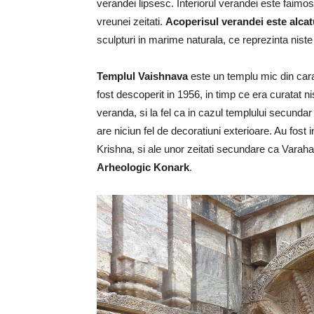
verandei lipsesc. Interiorul verandei este faimos
vreunei zeitati.
Acoperisul verandei este alcatu
sculpturi in marime naturala, ce reprezinta nist
Templul Vaishnava
este un templu mic din ca
fost descoperit in 1956, in timp ce era curatat ni
veranda, si la fel ca in cazul templului secunda
are niciun fel de decoratiuni exterioare. Au fost
Krishna, si ale unor zeitati secundare ca Varaha 
Arheologic Konark
.