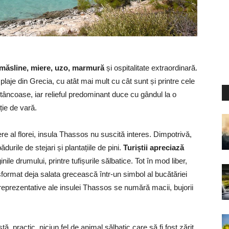
 măsline, miere, uzo, marmură
și ospitalitate extraordinară.
laje din Grecia, cu atât mai mult cu cât sunt și printre cele
tâncoase, iar relieful predominant duce cu gândul la o
ie de vară.
e al florei, insula Thassos nu suscită interes. Dimpotrivă,
urile de stejari și plantațiile de pini.
Turiștii apreciază
ile drumului, printre tufișurile sălbatice. Tot în mod liber,
sformat deja salata grecească într-un simbol al bucătăriei
e reprezentative ale insulei Thassos se numără macii, bujorii
stă, practic, niciun fel de animal sălbatic care să fi fost zărit