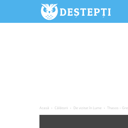
Deștepți.
Acasă
Călătorii
De vizitat în Lume
Thasos – Grec