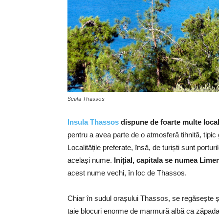
Scala Thassos
Insula Thassos
dispune de foarte multe local
pentru a avea parte de o atmosferă tihnită, tipi
Localitățile preferate, însă, de turiști sunt portu
același nume.
Inițial, capitala se numea Lime
acest nume vechi, în loc de Thassos.
Chiar în sudul orașului Thassos, se regăsește ș
taie blocuri enorme de marmură albă ca zăpada 