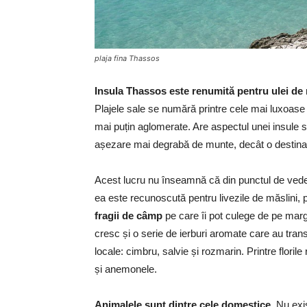
plaja fina Thassos
Insula Thassos este renumită pentru ulei de
Plajele sale se numără printre cele mai luxoase p
mai puțin aglomerate. Are aspectul unei insule s
așezare mai degrabă de munte, decât o destinaț
Acest lucru nu înseamnă că din punctul de veder
ea este recunoscută pentru livezile de măslini, păd
fragii de câmp
pe care îi pot culege de pe margin
cresc și o serie de ierburi aromate care au tran
locale: cimbru, salvie și rozmarin. Printre floril
și anemonele.
Animalele sunt dintre cele domestice
. Nu exi