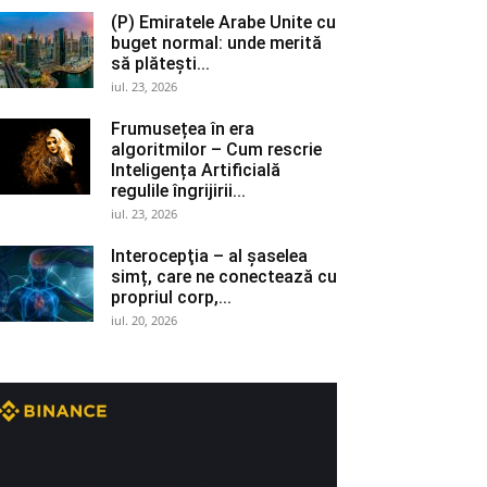
(P) Emiratele Arabe Unite cu
buget normal: unde merită
să plătești...
iul. 23, 2026
Frumusețea în era
algoritmilor – Cum rescrie
Inteligența Artificială
regulile îngrijirii...
iul. 23, 2026
Interocepţia – al șaselea
simț, care ne conectează cu
propriul corp,...
iul. 20, 2026