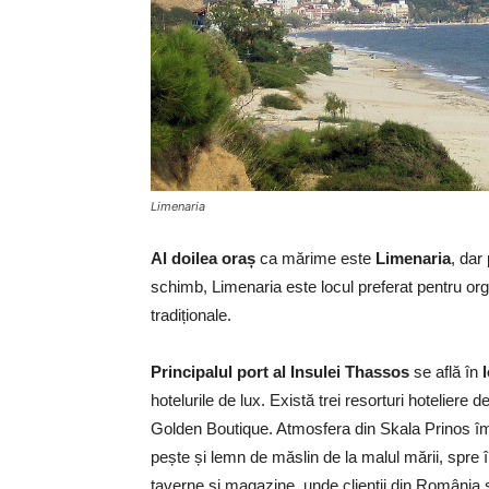
Limenaria
Al doilea oraș
ca mărime este
Limenaria
, dar
schimb, Limenaria este locul preferat pentru org
tradiționale.
Principalul port al Insulei Thassos
se află în
hotelurile de lux. Există trei resorturi hoteliere d
Golden Boutique. Atmosfera din Skala Prinos îmbi
pește și lemn de măslin de la malul mării, spre î
taverne și magazine, unde clienții din România 