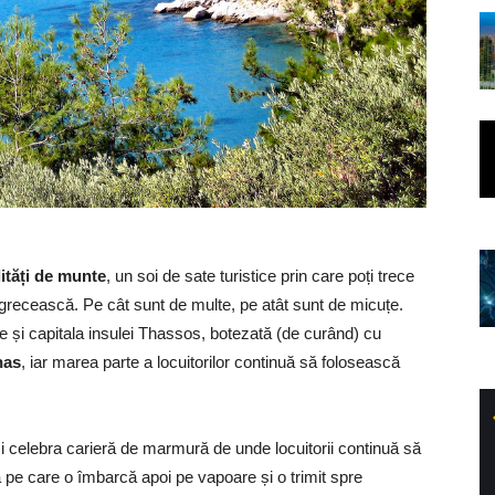
ități de munte
, un soi de sate turistice prin care poți trece
c grecească. Pe cât sunt de multe, pe atât sunt de micuțe.
rile și capitala insulei Thassos, botezată (de curând) cu
nas
, iar marea parte a locuitorilor continuă să folosească
i celebra carieră de marmură de unde locuitorii continuă să
pe care o îmbarcă apoi pe vapoare și o trimit spre