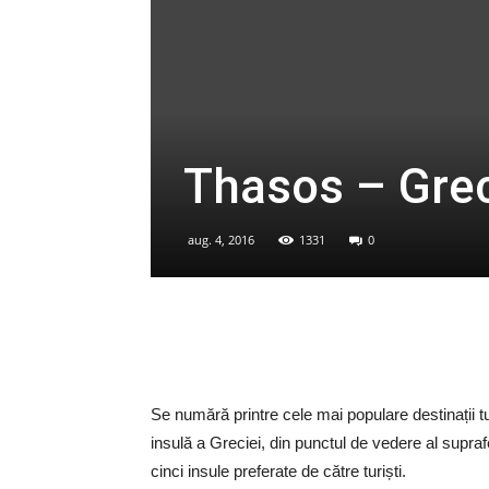
Thasos – Greci
aug. 4, 2016
1331
0
Se numără printre cele mai populare destinații t
insulă a Greciei, din punctul de vedere al supraf
cinci insule preferate de către turiști.