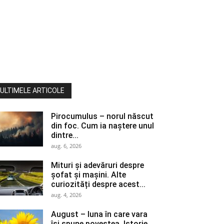
ULTIMELE ARTICOLE
Pirocumulus – norul născut
din foc. Cum ia naștere unul
dintre...
aug. 6, 2026
Mituri și adevăruri despre
șofat și mașini. Alte
curiozități despre acest...
aug. 4, 2026
August – luna în care vara
își spune povestea. Istorie,