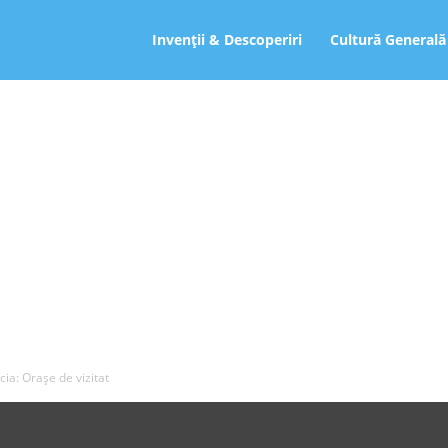
ro
Invenții & Descoperiri
Cultură Generală
ia: Orașe de vizitat