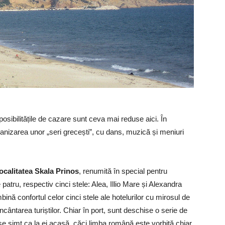
 posibilitățile de cazare sunt ceva mai reduse aici. În
anizarea unor „seri grecești”, cu dans, muzică și meniuri
localitatea Skala Prinos
, renumită în special pentru
e patru, respectiv cinci stele: Alea, Illio Mare și Alexandra
nă confortul celor cinci stele ale hotelurilor cu mirosul de
ncântarea turiștilor. Chiar în port, sunt deschise o serie de
se simt ca la ei acasă, căci limba română este vorbită chiar