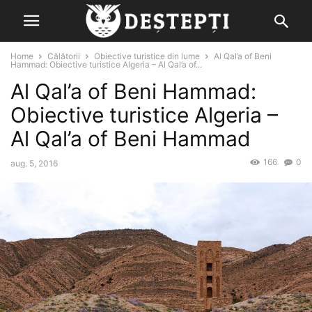
Home
Călătorii
Obiective turistice din lume
Al Qal’a of Beni
Hammad: Obiective turistice Algeria – Al Qal’a of...
Al Qal’a of Beni Hammad:
Obiective turistice Algeria –
Al Qal’a of Beni Hammad
166
0
aug. 5, 2016