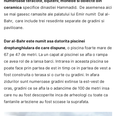
numeroase teracote, bijuterii, monede si obiecte din
ceramica
specifice dinastiei Hammadid. De asemenea aici
se mai gasesc ramasite ale palatului lui Emir numit Dal al-
Bahr, care include trei resedinte separate de gradini si
pavilioane.
Dar al-Bahr este numit asa datorita piscinei
dreptunghiulara de care dispune
, o piscina foarte mare de
67 pe 47 de metri. La un capat al piscinei se afla o rampa
ce avea rol de a lansa barci. Intrarea in aceasta piscina se
poate face prin partea de est in timp ce in partea de vest a
fost construita o terasa si o curte cu gradini. In afara
zidurilor sunt numeroase gradini extinse la est-vest de
oras, gradini ce se afla la o adancime de 100 de metri insa
care nu au fost descoperite inca de arheologi cu toate ca
fantanile arteziene au fost scoase la suprafata.