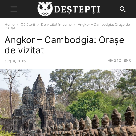
Home
Călătorii
De vizitat în Lume
Angkor – Cambodgia: Orașe de
vizitat
Angkor – Cambodgia: Orașe
de vizitat
242
0
aug. 4, 2016