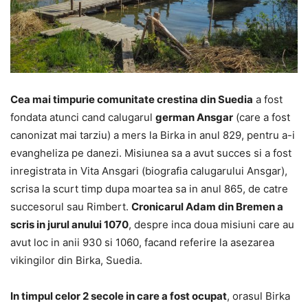
Cea mai timpurie comunitate crestina din Suedia
a fost
fondata atunci cand calugarul
german Ansgar
(care a fost
canonizat mai tarziu) a mers la Birka in anul 829, pentru a-i
evangheliza pe danezi. Misiunea sa a avut succes si a fost
inregistrata in Vita Ansgari (biografia calugarului Ansgar),
scrisa la scurt timp dupa moartea sa in anul 865, de catre
succesorul sau Rimbert.
Cronicarul Adam din Bremen a
scris in jurul anului 1070
, despre inca doua misiuni care au
avut loc in anii 930 si 1060, facand referire la asezarea
vikingilor din Birka, Suedia.
In timpul celor 2 secole in care a fost ocupat
, orasul Birka