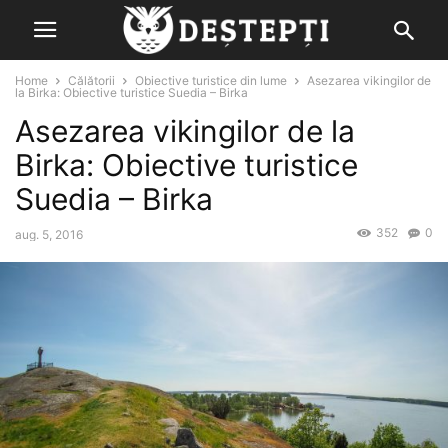
Home
Călătorii
Obiective turistice din lume
Asezarea vikingilor de
la Birka: Obiective turistice Suedia – Birka
Asezarea vikingilor de la
Birka: Obiective turistice
Suedia – Birka
352
0
aug. 5, 2016