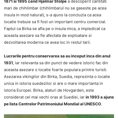
1871 si 1895 cand Hjalmar Stolpe
a descoperit cantitati
mari de chihlimbar (chihlimbarul nu se gaseste pe acea
insula in mod natural), s-a ajuns la concluzia ca acea
locatie trebuie sa fi fost un important centru comercial.
Faptul ca Birka se afla pe o insula mica, a impiedicat ca
aceasta asezare sa fie afectata de exploatare si
dezvoltarea moderna ce avea loc in restul tarii.
Lucrarile pentru conservarea sa au inceput inca din anul
1931
, iar relevanta sa din punct de vedere istoric fac din
aceasta asezare o locatie foarte populara printre turisti.
Asezarea vikingilor din Birka, Suedia, reprezinta o locatie
unica in istoria suedezilor si are o mare importanta in
istoria Europei. Birka, alaturi de Hovgarden, este
considerat cel mai vechi oras al Suediei, iar
in 1993 a ajuns
pe lista Centrelor Patrimoniului Mondial al UNESCO
.