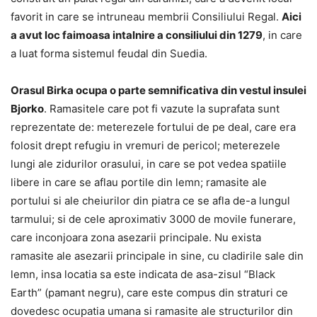
favorit in care se intruneau membrii Consiliului Regal.
Aici
a avut loc faimoasa intalnire a consiliului din 1279
, in care
a luat forma sistemul feudal din Suedia.
Orasul Birka ocupa o parte semnificativa din vestul insulei
Bjorko
. Ramasitele care pot fi vazute la suprafata sunt
reprezentate de: meterezele fortului de pe deal, care era
folosit drept refugiu in vremuri de pericol; meterezele
lungi ale zidurilor orasului, in care se pot vedea spatiile
libere in care se aflau portile din lemn; ramasite ale
portului si ale cheiurilor din piatra ce se afla de-a lungul
tarmului; si de cele aproximativ 3000 de movile funerare,
care inconjoara zona asezarii principale. Nu exista
ramasite ale asezarii principale in sine, cu cladirile sale din
lemn, insa locatia sa este indicata de asa-zisul “Black
Earth” (pamant negru), care este compus din straturi ce
dovedesc ocupatia umana si ramasite ale structurilor din