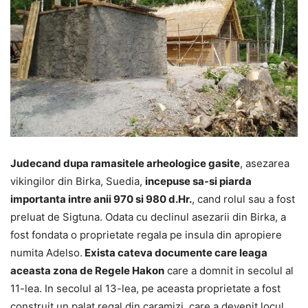
Judecand dupa ramasitele arheologice gasite
, asezarea
vikingilor din Birka, Suedia,
incepuse sa-si piarda
importanta intre anii 970 si 980 d.Hr.
, cand rolul sau a fost
preluat de Sigtuna. Odata cu declinul asezarii din Birka, a
fost fondata o proprietate regala pe insula din apropiere
numita Adelso.
Exista cateva documente care leaga
aceasta zona de Regele Hakon
care a domnit in secolul al
11-lea. In secolul al 13-lea, pe aceasta proprietate a fost
construit un palat regal din caramizi, care a devenit locul