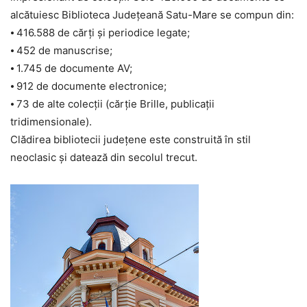
alcătuiesc Biblioteca Judeţeană Satu-Mare se compun din:
⦁ 416.588 de cărţi şi periodice legate;
⦁ 452 de manuscrise;
⦁ 1.745 de documente AV;
⦁ 912 de documente electronice;
⦁ 73 de alte colecţii (cărţie Brille, publicaţii
tridimensionale).
Clădirea bibliotecii judeţene este construită în stil
neoclasic şi datează din secolul trecut.