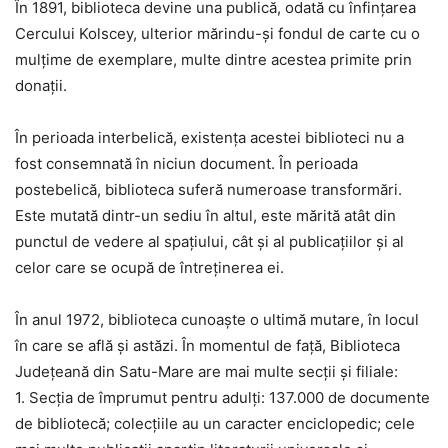
În 1891, biblioteca devine una publică, odată cu înfinţarea
Cercului Kolscey, ulterior mărindu-şi fondul de carte cu o
mulţime de exemplare, multe dintre acestea primite prin
donaţii.
În perioada interbelică, existenţa acestei biblioteci nu a
fost consemnată în niciun document. În perioada
postebelică, biblioteca suferă numeroase transformări.
Este mutată dintr-un sediu în altul, este mărită atât din
punctul de vedere al spaţiului, cât şi al publicaţiilor şi al
celor care se ocupă de întreţinerea ei.
În anul 1972, biblioteca cunoaşte o ultimă mutare, în locul
în care se află şi astăzi. În momentul de faţă, Biblioteca
Judeţeană din Satu-Mare are mai multe secţii şi filiale:
1. Secţia de împrumut pentru adulţi: 137.000 de documente
de bibliotecă; colecţiile au un caracter enciclopedic; cele