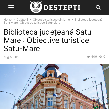
Home
Călătorii
Obiective turistice din lume
Biblioteca județeană
Satu Mare : Obiective turistice Satu-Mare
Biblioteca județeană Satu
Mare : Obiective turistice
Satu-Mare
409
0
aug. 5, 2016