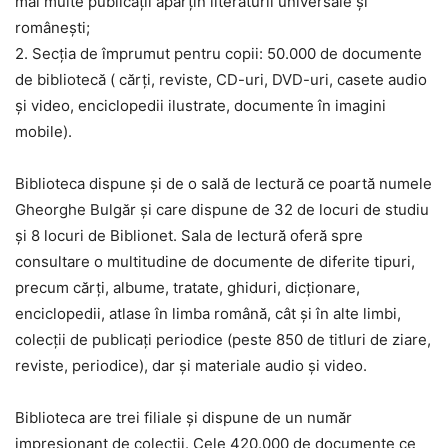
mai multe publicaţii aparţin literaturii universale şi
româneşti;
2. Secţia de împrumut pentru copii: 50.000 de documente
de bibliotecă ( cărţi, reviste, CD-uri, DVD-uri, casete audio
şi video, enciclopedii ilustrate, documente în imagini
mobile).
Biblioteca dispune şi de o sală de lectură ce poartă numele
Gheorghe Bulgăr şi care dispune de 32 de locuri de studiu
şi 8 locuri de Biblionet. Sala de lectură oferă spre
consultare o multitudine de documente de diferite tipuri,
precum cărţi, albume, tratate, ghiduri, dicţionare,
enciclopedii, atlase în limba română, cât şi în alte limbi,
colecţii de publicaţi periodice (peste 850 de titluri de ziare,
reviste, periodice), dar şi materiale audio şi video.
Biblioteca are trei filiale şi dispune de un număr
impresionant de colecţii. Cele 420.000 de documente ce