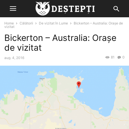
Home
Călătorii
De vizitat în Lume
Bickerton – Australia: Orașe de
vizitat
Bickerton – Australia: Orașe
de vizitat
81
0
aug. 4, 2016