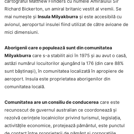
cartograful Matthew Flinders cu numele Amiralului Sir
Richard Bickerton, un amiral britanic vestit al vremii. Se
mai numește și
Insula Milyakburra
și este accesibilă cu
avionul, aeroportul insulei fiind utilizat de către avioane de
mici dimensiuni.
Aborigenii care o populează sunt din comunitatea
Milyakburra
care s-a stabilit aici în 1975 și au avut o casă,
astăzi numărul locuitorilor ajungând la 176 (din care 88%
sunt băștinași), în comunitatea localizată în apropiere de
aeroport. Insula este proprietatea aborigenilor din
comunitatea locală.
Comunitatea are un consiliu de conducerea
care este
recunoscut de guvernul australian ce coordonează și
rezolvă cerințele localnicilor privind turismul, legislația,
activitățile economice, protejează pământul, este punctul
de contact între proprietarii de pământ și corporațiile