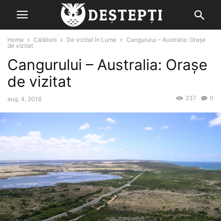
Home
Călătorii
De vizitat în Lume
Cangurului – Australia: Orașe
de vizitat
Cangurului – Australia: Orașe
de vizitat
237
0
aug. 4, 2016