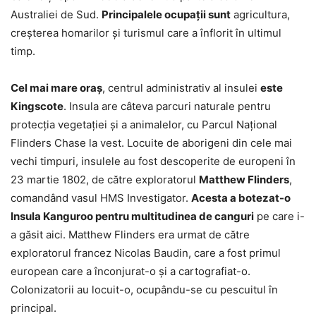
Australiei de Sud.
Principalele ocupații sunt
agricultura,
creșterea homarilor și turismul care a înflorit în ultimul
timp.
Cel mai mare oraș
, centrul administrativ al insulei
este
Kingscote
. Insula are câteva parcuri naturale pentru
protecția vegetației și a animalelor, cu Parcul Național
Flinders Chase la vest. Locuite de aborigeni din cele mai
vechi timpuri, insulele au fost descoperite de europeni în
23 martie 1802, de către exploratorul
Matthew Flinders
,
comandând vasul HMS Investigator.
Acesta a botezat-o
Insula Kanguroo pentru multitudinea de canguri
pe care i-
a găsit aici. Matthew Flinders era urmat de către
exploratorul francez Nicolas Baudin, care a fost primul
european care a înconjurat-o și a cartografiat-o.
Colonizatorii au locuit-o, ocupându-se cu pescuitul în
principal.