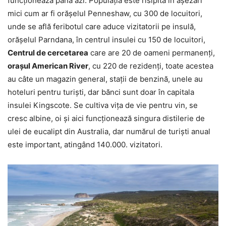
funcționează până azi. Populația este risipită în așezări
mici cum ar fi orășelul Penneshaw, cu 300 de locuitori,
unde se află feribotul care aduce vizitatorii pe insulă,
orășelul Parndana, în centrul insulei cu 150 de locuitori,
Centrul de cercetarea
care are 20 de oameni permanenți,
orașul American River
, cu 220 de rezidenți, toate acestea
au câte un magazin general, stații de benzină, unele au
hoteluri pentru turiști, dar bănci sunt doar în capitala
insulei Kingscote. Se cultiva vița de vie pentru vin, se
cresc albine, oi și aici funcționează singura distilerie de
ulei de eucalipt din Australia, dar numărul de turiști anual
este important, atingând 140.000. vizitatori.