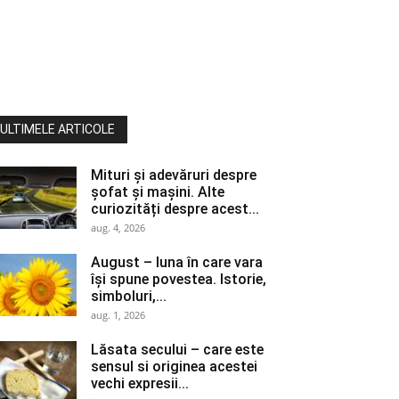
ULTIMELE ARTICOLE
Mituri și adevăruri despre
șofat și mașini. Alte
curiozități despre acest...
aug. 4, 2026
August – luna în care vara
își spune povestea. Istorie,
simboluri,...
aug. 1, 2026
Lăsata secului – care este
sensul si originea acestei
vechi expresii...