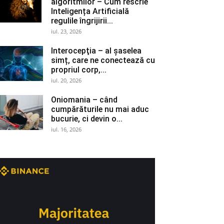
algoritmilor – Cum rescrie
Inteligența Artificială
regulile îngrijirii...
iul. 23, 2026
Interocepţia – al șaselea
simț, care ne conectează cu
propriul corp,...
iul. 20, 2026
Oniomania – când
cumpărăturile nu mai aduc
bucurie, ci devin o...
iul. 16, 2026