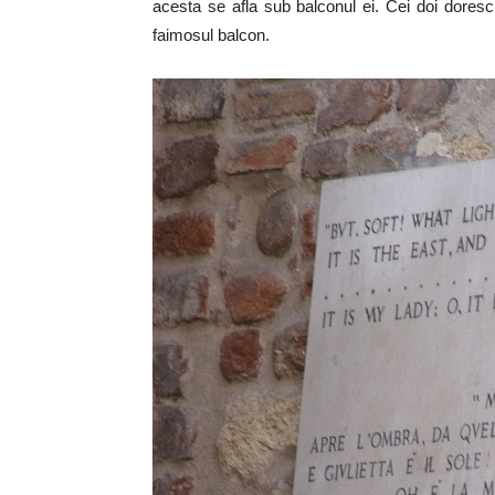
acesta se afla sub balconul ei. Cei doi dore
faimosul balcon.