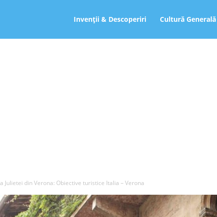
ro
Invenții & Descoperiri
Cultură Generală
 Julietei din Verona: Obiective turistice Italia – Verona