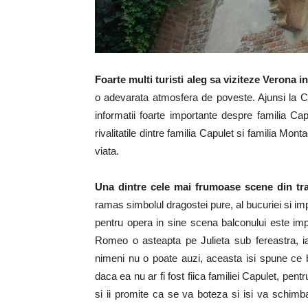
Foarte multi turisti aleg sa viziteze Verona i
o adevarata atmosfera de poveste. Ajunsi la Ca
informatii foarte importante despre familia Capu
rivalitatile dintre familia Capulet si familia Mo
viata.
Una dintre cele mai frumoase scene din tr
ramas simbolul dragostei pure, al bucuriei si implin
pentru opera in sine scena balconului este imp
Romeo o asteapta pe Julieta sub fereastra, i
nimeni nu o poate auzi, aceasta isi spune ce b
daca ea nu ar fi fost fiica familiei Capulet, pent
si ii promite ca se va boteza si isi va schimb