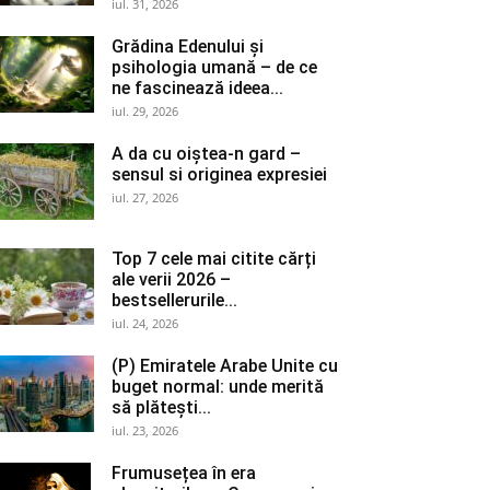
iul. 31, 2026
Grădina Edenului și
psihologia umană – de ce
ne fascinează ideea...
iul. 29, 2026
A da cu oiștea-n gard –
sensul si originea expresiei
iul. 27, 2026
Top 7 cele mai citite cărți
ale verii 2026 –
bestsellerurile...
iul. 24, 2026
(P) Emiratele Arabe Unite cu
buget normal: unde merită
să plătești...
iul. 23, 2026
Frumusețea în era