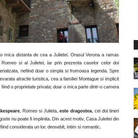
a o mica distanta de cea a Julietei. Orasul Verona a ramas
 Romeo si al Julietei, iar prin prezenta caselor celor doi
erializata, nefiind doar o simpla si frumoasa legenda. Spre
varata atractie turistica, cea a familiei Montague si implicit
 fiind o proprietate privata; doar o mica parte dintr-o camera
akespeare
, Romeo si Julieta,
este dragostea
, cei doi tineri
goste nu poate fi implinita. Din acest motiv, Casa Juleitei din
fiind considerata un loc deosebit, intim si romantic.