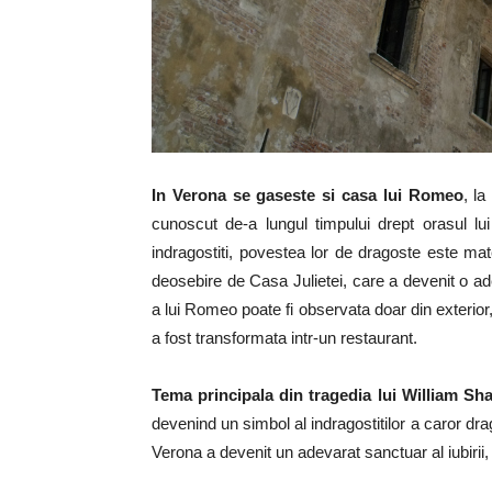
In Verona se gaseste si casa lui Romeo
, l
cunoscut de-a lungul timpului drept orasul lui
indragostiti, povestea lor de dragoste este mat
deosebire de Casa Julietei, care a devenit o ade
a lui Romeo poate fi observata doar din exterior,
a fost transformata intr-un restaurant.
Tema principala din tragedia lui William Sh
devenind un simbol al indragostitilor a caror dra
Verona a devenit un adevarat sanctuar al iubirii, 