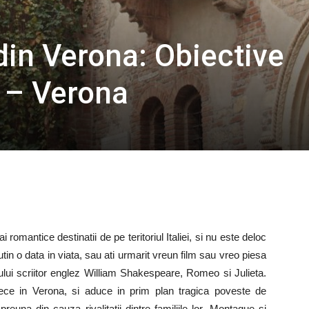
din Verona: Obiective
a – Verona
romantice destinatii de pe teritoriul Italiei, si nu este deloc
putin o data in viata, sau ati urmarit vreun film sau vreo piesa
ului scriitor englez William Shakespeare, Romeo si Julieta.
ece in Verona, si aduce in prim plan tragica poveste de
preuna din cauza rivalitatii dintre familiile lor, Montague si