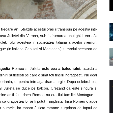
n fiecare an
. Strazile acestui oras ii transpun pe acestia intr-
sa Julietei din Verona, sub indrumarea unui ghid, vor afla
let, rolul acesteia in societatea italiana a acelor vremuri,
ntague (in italiana Capuleti si Montecchi) si modul acestora de
agedia
Romeo si Julieta
este cea a balconului
; acesta a
irii sufletesti pe care o simt toti tinerii indragostiti. Nu doar
ortanta, ci pentru intreaga dramaturgie. Dupa celebrul bal,
ar Julieta se duce pe balcon. Crezand ca este singura si
ine ar fi fost daca Romeo nu era fiul familiei Montague si
ru ca dragostea lor ar fi putut fi implinita. Insa Romeo o aude
a numele, iar tanara Julieta ramane surprinsa de faptul ca