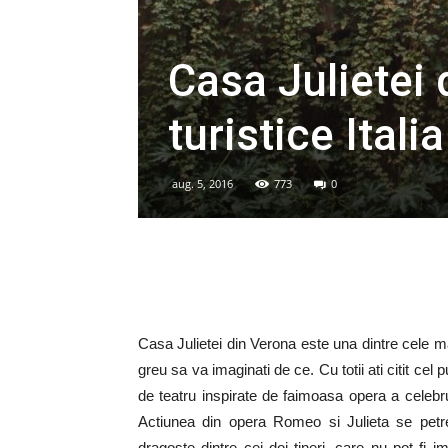
Casa Julietei 
turistice Itali
aug. 5, 2016
773
0
Casa Julietei din Verona este una dintre cele mai 
greu sa va imaginati de ce. Cu totii ati citit cel 
de teatru inspirate de faimoasa opera a celebr
Actiunea din opera Romeo si Julieta se petr
dragoste dintre cei doi tineri, care nu pot fi im