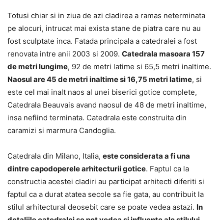
Totusi chiar si in ziua de azi cladirea a ramas neterminata
pe alocuri, intrucat mai exista stane de piatra care nu au
fost sculptate inca. Fatada principala a catedralei a fost
renovata intre anii 2003 si 2009.
Catedrala masoara 157
de metri lungime
, 92 de metri latime si 65,5 metri inaltime.
Naosul are 45 de metri inaltime si 16,75 metri latime
, si
este cel mai inalt naos al unei biserici gotice complete,
Catedrala Beauvais avand naosul de 48 de metri inaltime,
insa nefiind terminata. Catedrala este construita din
caramizi si marmura Candoglia.
Catedrala din Milano, Italia,
este considerata a fi una
dintre capodoperele arhitecturii gotice
. Faptul ca la
constructia acestei cladiri au participat arhitecti diferiti si
faptul ca a durat atatea secole sa fie gata, au contribuit la
stilul arhitectural deosebit care se poate vedea astazi.
In
detaliile catedralei se pot vedea si influente ale stilului