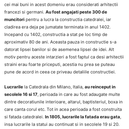
cei mai buni in acest domeniu erau considerati arhitectii
francezi si germani.
Au fost angajati peste 300 de
muncitori
pentru a lucra la constructia catedralei, iar
cladirea era deja pe jumatate terminata in anul 1402.
Incepand cu 1402, constructia a stat pe loc timp de
aproximativ 80 de ani. Aceasta pauza in constructie s-a
datorat lipsei banilor si de asemenea lipsei de idei. Alt
motiv pentru aceste intarzieri a fost faptul ca desi arhitectii
straini erau foarte priceputi, acestia nu prea se puteau
pune de acord in ceea ce priveau detaliile constructiei.
Lucrarile
la Catedrala din Milano, Italia,
au reinceput in
secolele 16 si 17
, perioada in care au fost adaugate multe
dintre decoratiunile interioare, altarul, baptisteriul, boxa in
care canta corul etc. Tot in acea perioada a fost construita
si fatada catedralei.
In 1805, lucrarile la fatada erau gata
,
insa lucrarile la statui au continuat si in secolele 19 si 20.