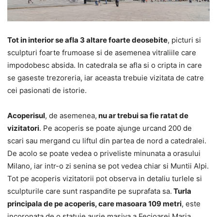
Tot in interior se afla 3 altare foarte deosebite
, picturi si
sculpturi foarte frumoase si de asemenea vitraliile care
impodobesc absida. In catedrala se afla si o cripta in care
se gaseste trezoreria, iar aceasta trebuie vizitata de catre
cei pasionati de istorie.
Acoperisul
, de asemenea,
nu ar trebui sa fie ratat de
vizitatori
. Pe acoperis se poate ajunge urcand 200 de
scari sau mergand cu liftul din partea de nord a catedralei.
De acolo se poate vedea o priveliste minunata a orasului
Milano, iar intr-o zi senina se pot vedea chiar si Muntii Alpi.
Tot pe acoperis vizitatorii pot observa in detaliu turlele si
sculpturile care sunt raspandite pe suprafata sa.
Turla
principala de pe acoperis, care masoara 109 metri
, este
incoronata de o statuie aurie masiva a Fecioarei Maria.