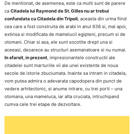
De mentionat, de asemenea, este ca multi sunt de parere
ca
Citadela lui Raymond de St. Gilles nu ar trebui
confundata cu Citadela din Tripoli
, aceasta din urma fiind
cea care a fost construita de arabi in anul 636 si, mai apoi,
extinsa si modificata de mamelucii egipteni, precum si de
otomani. Chiar si asa, ele sunt socotite drept una si
aceeasi, deoarece au structuri asemanatoare si nu numai.
In sfarsit, in prezent
, impresionantele constructii ale
citadelei sunt marturiile vii ale unei existente de noua
secole de istorie zbuciumata. Inainte sa intram in citadela,
vom putea admira o adevarata capodopera din punct de
vedere arhitectonic, si anume intrare, cu trei porti – una
otomana, una mameluca, iar alta cruciata, intruchipand
cumva cele trei etape de dezvoltare.