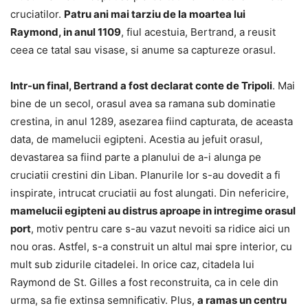
cruciatilor.
Patru ani mai tarziu de la moartea lui
Raymond, in anul 1109
, fiul acestuia, Bertrand, a reusit
ceea ce tatal sau visase, si anume sa captureze orasul.
Intr-un final, Bertrand a fost declarat conte de Tripoli
. Mai
bine de un secol, orasul avea sa ramana sub dominatie
crestina, in anul 1289, asezarea fiind capturata, de aceasta
data, de mamelucii egipteni. Acestia au jefuit orasul,
devastarea sa fiind parte a planului de a-i alunga pe
cruciatii crestini din Liban. Planurile lor s-au dovedit a fi
inspirate, intrucat cruciatii au fost alungati. Din nefericire,
mamelucii egipteni au distrus aproape in intregime orasul
port
, motiv pentru care s-au vazut nevoiti sa ridice aici un
nou oras. Astfel, s-a construit un altul mai spre interior, cu
mult sub zidurile citadelei. In orice caz, citadela lui
Raymond de St. Gilles a fost reconstruita, ca in cele din
urma, sa fie extinsa semnificativ. Plus,
a ramas un centru