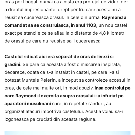
oras port bogat, numai ca acesta era protejat de ziduri de-
a dreptul impresionante, drept pentru care acesta nu a
reusit sa cucereasca orasul. In cele din urma,
Raymond a
comandat sa se construiasca, in anul 1103
, un nou castel
exact pe stancile ce se aflau la o distanta de 4,8 kilometri
de orasul pe care nu reusise sa-l cucereasca.
Castelul ridicat aici era separat de oras de livezi si
gradini
. Se pare ca aceasta a fost o miscarea inspirata,
deoarece, odata ce s-a instalat in castel, pe care l-a si
botezat Muntele Pelerin, a inceput sa controleze accesul in
oras, de cele mai multe ori, in mod abuziv.
Insa controlul pe
care Raymond il exercita asupra orasului i-a infuriat pe
aparatorii musulmani
care, in repetate randuri, au
organizat atacuri impotriva castelului. Acestia voiau sa-i
izgoneasca pe cruciati din aceasta regiune.