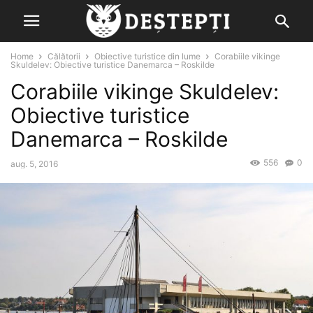
Home
Călătorii
Obiective turistice din lume
Corabiile vikinge
Skuldelev: Obiective turistice Danemarca – Roskilde
Corabiile vikinge Skuldelev:
Obiective turistice
Danemarca – Roskilde
556
0
aug. 5, 2016