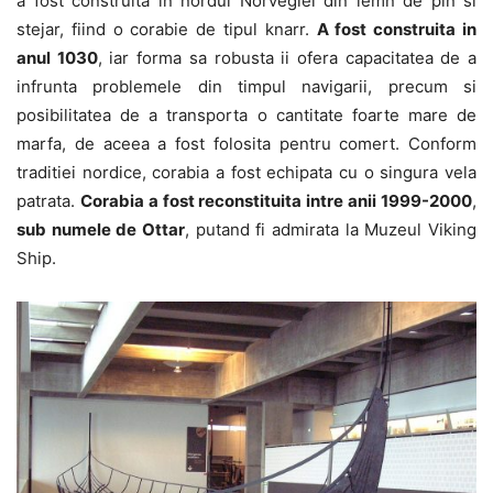
a fost construita in nordul Norvegiei din lemn de pin si
stejar, fiind o corabie de tipul knarr.
A fost construita in
anul 1030
, iar forma sa robusta ii ofera capacitatea de a
infrunta problemele din timpul navigarii, precum si
posibilitatea de a transporta o cantitate foarte mare de
marfa, de aceea a fost folosita pentru comert. Conform
traditiei nordice, corabia a fost echipata cu o singura vela
patrata.
Corabia a fost reconstituita intre anii 1999-2000
,
sub numele de Ottar
, putand fi admirata la Muzeul Viking
Ship.