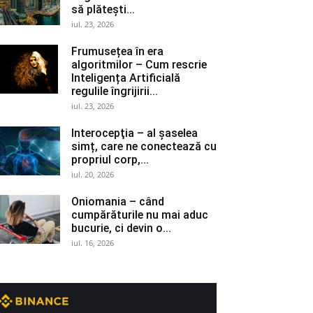
să plătești...
iul. 23, 2026
Frumusețea în era
algoritmilor – Cum rescrie
Inteligența Artificială
regulile îngrijirii...
iul. 23, 2026
Interocepţia – al șaselea
simț, care ne conectează cu
propriul corp,...
iul. 20, 2026
Oniomania – când
cumpărăturile nu mai aduc
bucurie, ci devin o...
iul. 16, 2026