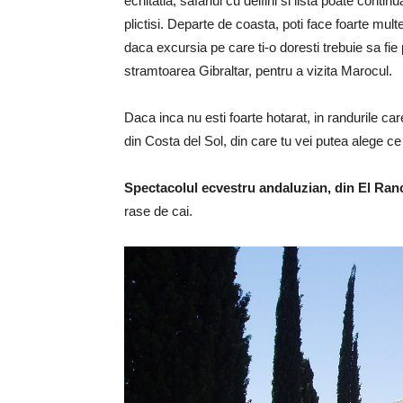
echitatia, safariul cu delfini si lista poate contin
plictisi. Departe de coasta, poti face foarte mul
daca excursia pe care ti-o doresti trebuie sa fie
stramtoarea Gibraltar, pentru a vizita Marocul.
Daca inca nu esti foarte hotarat, in randurile c
din Costa del Sol, din care tu vei putea alege ce 
Spectacolul ecvestru andaluzian, din El Ran
rase de cai.