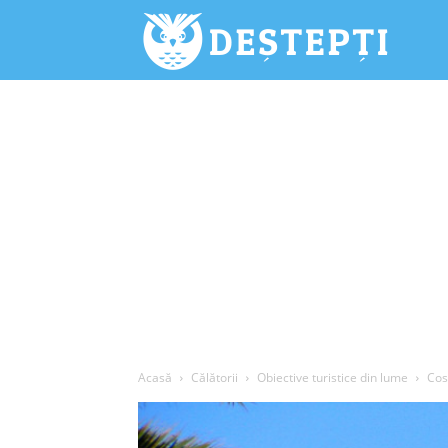
Deștepți.
Acasă
Călătorii
Obiective turistice din lume
Cos