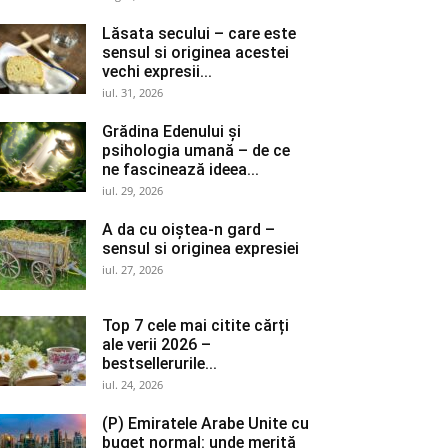
Lăsata secului – care este
sensul si originea acestei
vechi expresii...
iul. 31, 2026
Grădina Edenului și
psihologia umană – de ce
ne fascinează ideea...
iul. 29, 2026
A da cu oiștea-n gard –
sensul si originea expresiei
iul. 27, 2026
Top 7 cele mai citite cărți
ale verii 2026 –
bestsellerurile...
iul. 24, 2026
(P) Emiratele Arabe Unite cu
buget normal: unde merită