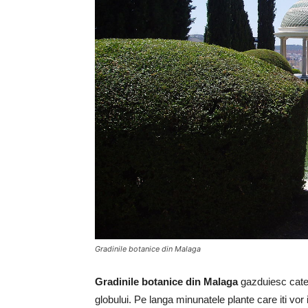
Gradinile botanice din Malaga
Gradinile botanice din Malaga
gazduiesc cateva
globului. Pe langa minunatele plante care iti vo