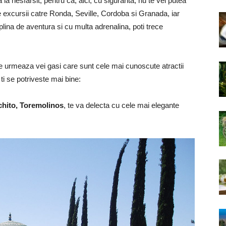
ua la nesfarsit, pentru ca, aici, cu siguranta, nu te vei putea
te excursii catre Ronda, Seville, Cordoba si Granada, iar
 plina de aventura si cu multa adrenalina, poti trece
are urmeaza vei gasi care sunt cele mai cunoscute atractii
ti se potriveste mai bine:
chito, Toremolinos
, te va delecta cu cele mai elegante