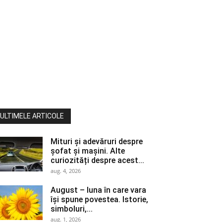
ULTIMELE ARTICOLE
Mituri și adevăruri despre
șofat și mașini. Alte
curiozități despre acest...
aug. 4, 2026
August – luna în care vara
își spune povestea. Istorie,
simboluri,...
aug. 1, 2026