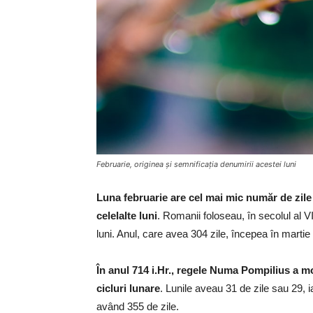
Februarie, originea şi semnificaţia denumirii acestei luni
Luna februarie are cel mai mic număr de zile 
celelalte luni
. Romanii foloseau, în secolul al V
luni. Anul, care avea 304 zile, începea în martie 
În anul 714 i.Hr., regele Numa Pompilius a mod
cicluri lunare
. Lunile aveau 31 de zile sau 29, i
având 355 de zile.