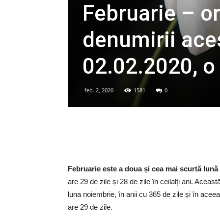
Februarie – or
denumirii aces
02.02.2020, o 
feb. 2, 2020
1581
0
Februarie este a doua și cea mai scurtă lună
are 29 de zile și 28 de zile în ceilalți ani. Acea
luna noiembrie, în anii cu 365 de zile și în aceea
are 29 de zile.