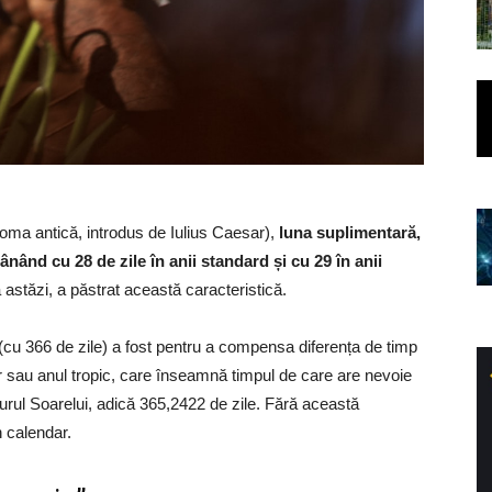
Roma antică, introdus de Iulius Caesar),
luna suplimentară,
nând cu 28 de zile în anii standard și cu 29 în anii
ă astăzi, a păstrat această caracteristică.
i (cu 366 de zile) a fost pentru a compensa diferența de timp
lar sau anul tropic, care înseamnă timpul de care are nevoie
urul Soarelui, adică 365,2422 de zile. Fără această
n calendar.