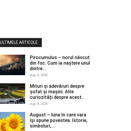
ULTIMELE ARTICOLE
Pirocumulus – norul născut
din foc. Cum ia naștere unul
dintre...
aug. 6, 2026
Mituri și adevăruri despre
șofat și mașini. Alte
curiozități despre acest...
aug. 4, 2026
August – luna în care vara
își spune povestea. Istorie,
simboluri,...