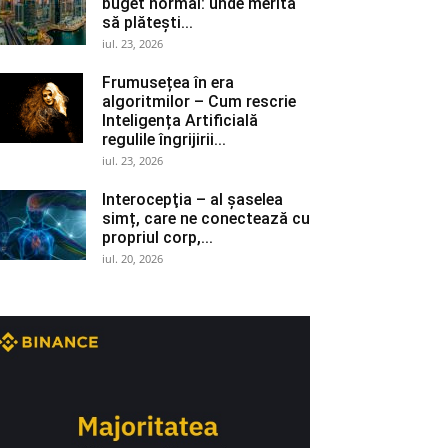
buget normal: unde merită
să plătești...
iul. 23, 2026
Frumusețea în era
algoritmilor – Cum rescrie
Inteligența Artificială
regulile îngrijirii...
iul. 23, 2026
Interocepţia – al șaselea
simț, care ne conectează cu
propriul corp,...
iul. 20, 2026