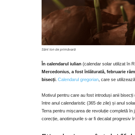
Sânt Ion de primăvară
În calendarul iulian
(calendar solar utilizat în 
Mercedonius, a fost înlăturată, februarie rămâ
bisecți
.
Calendarul gregorian
, care se utilizeaz
Motivul pentru care au fost introduși anii bisecț
între anul calendaristic (365 de zile) și anul so
Terra pentru mișcarea de revoluție completă în j
corecție, anotimpurile s-ar fi decalat progresiv î