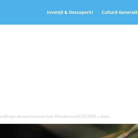
ro
Invenții & Descoperiri
Cultură Generală
mnificaţia denumirii acestei luni. Palindromul 02.02.2020, o dată...