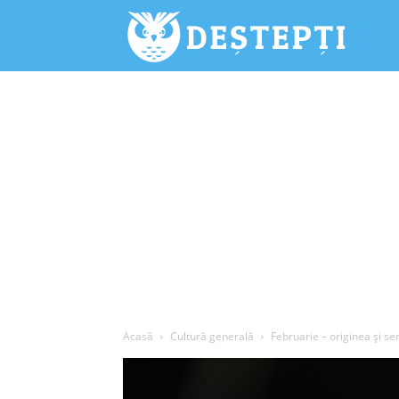
Deștepți.
Acasă
Cultură generală
Februarie – originea şi se