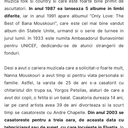
muzica folk si country si care este foarte bine primit de
ascultatori.
In anul 1987 ea lanseaza 5 albume in limbi
diferite
, iar in anul 1991 apare albumul “Only Love: The
Best of Bana Mouskouri”, care este cel mai bine vandut
album din Statele Unite, urmand si o serie de turnee in
jurul lumii. In 1933 este numita Ambasadorul Bunavointei
pentru UNICEF, dedicandu-se de atunci strangerii de
fonduri.
Desi a avut o cariera muzicala care a solicitat-o foarte mult,
Nanna Mouskouri a avut timp si pentru viata personala si
familie. Astfel, la varsta de 25 de ani s-a casatorit cu
chitaristul din trupa sa, Yorgos Petsilas, alaturi de care a
avut doi copii, o fetita si un baiat. Casatoria dureaza 14 ani,
iar pe cand artista avea 39 de ani divorteaza si la scurt
timp se casatoreste cu Andre Chapelle.
Din anul 2003 se
casatoreste pentru a treia oara, de aceasta data cu
tehncicianul sau de sunet, cu care locuieste in Elvetia
. In