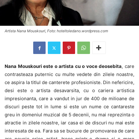
Artista Nana Mouskouri, Foto: hoteltoledano.wordpress.com
Nana Mouskouri este o artista cu o voce deosebita
, care
contrasteaza puternic cu multe vedete din zilele noastre,
ce aspira la titlul de canterete profesioniste. Din nefericire,
desi este o artista desavarsita, cu o cariera artistica
impresionanta, care a vandut in jur de 400 de milioane de
discuri peste tot in lume si este un nume ce cantareste
greu in domeniul muzical de 5 decenii, nu mai reprezinta o
atractie in zilele noastre, iar casa ei de discuri nu mai este
interesata de ea. Fara sa se bucure de promovarea de care
are nevoie orice artist, trece printr-o drama si o mare