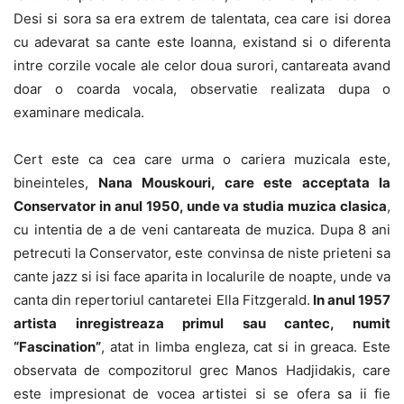
Desi si sora sa era extrem de talentata, cea care isi dorea
cu adevarat sa cante este Ioanna, existand si o diferenta
intre corzile vocale ale celor doua surori, cantareata avand
doar o coarda vocala, observatie realizata dupa o
examinare medicala.
Cert este ca cea care urma o cariera muzicala este,
bineinteles,
Nana Mouskouri, care este acceptata la
Conservator in anul 1950, unde va studia muzica clasica
,
cu intentia de a de veni cantareata de muzica. Dupa 8 ani
petrecuti la Conservator, este convinsa de niste prieteni sa
cante jazz si isi face aparita in localurile de noapte, unde va
canta din repertoriul cantaretei Ella Fitzgerald.
In anul 1957
artista inregistreaza primul sau cantec, numit
“Fascination”
, atat in limba engleza, cat si in greaca. Este
observata de compozitorul grec Manos Hadjidakis, care
este impresionat de vocea artistei si se ofera sa ii fie