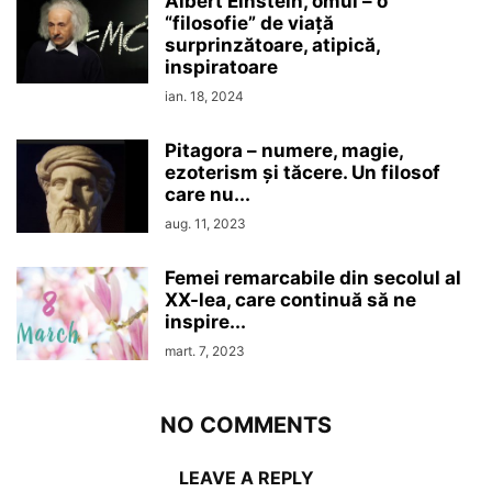
Albert Einstein, omul – o
“filosofie” de viaţă
surprinzătoare, atipică,
inspiratoare
ian. 18, 2024
Pitagora – numere, magie,
ezoterism şi tăcere. Un filosof
care nu...
aug. 11, 2023
Femei remarcabile din secolul al
XX-lea, care continuă să ne
inspire...
mart. 7, 2023
NO COMMENTS
LEAVE A REPLY