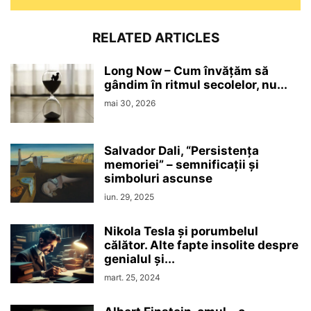
RELATED ARTICLES
Long Now – Cum învățăm să
gândim în ritmul secolelor, nu...
mai 30, 2026
Salvador Dali, “Persistenţa
memoriei” – semnificaţii şi
simboluri ascunse
iun. 29, 2025
Nikola Tesla şi porumbelul
călător. Alte fapte insolite despre
genialul şi...
mart. 25, 2024