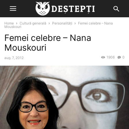
Home
Cultură generală
Personalități
Femei celebre – Nana
Mouskouri
Femei celebre – Nana
Mouskouri
1906
0
aug. 7, 2012