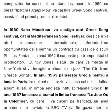
compozitor, iar succesul nu intarzie sa apara. In 1959, cu
piesa “Iparchi I Agapi Mou” va castiga Greek Song Festival,
acesta fiind primul premiu al artistei.
In 1960 Nana Mouskouri va castiga atat Greek Song
Festival, cat si Mediterranean Song Festival
, ceea ce ii va
oferi recunoastere internationala, oferindu-i-se
oportunitatea de a semna un contract cu casa de discuri
Phillips-Fontana. In anul 1962 il cunoaste pe trompetistul si
producatorul Quincy Jones, alaturi de care va merge in
New York si va inregistra albumul de jazz “The Girl from
Greece Songs”.
In anul 1963 paraseste Grecia pentru a
locui in Paris
, iar doi ani mai tarziu va lansa cel de-al doilea
album al sau in limba engleza intitulat “Nanna Sings”.
In
anul 1967 lanseaza albumul in limba franceza “Le Jour Où
la Colombe”
, cu care ii va cuceri pe francezi, iar anul
urmator este invitata la BBC TV sa fie gazda seriilor