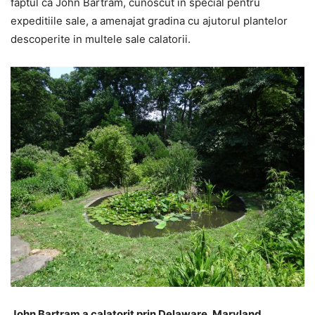
faptul ca John Bartram, cunoscut in special pentru
expeditiile sale, a amenajat gradina cu ajutorul plantelor
descoperite in multele sale calatorii.
John Bartram a calatorit prin Delaware, Maryland
,