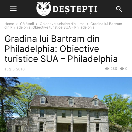
Home
Călătorii
Obiective turistice din lume
Gradina lui Bartram
din Philadelphia: Obiective turistice SUA – Philadelphia
Gradina lui Bartram din
Philadelphia: Obiective
turistice SUA – Philadelphia
230
0
aug. 5, 2016