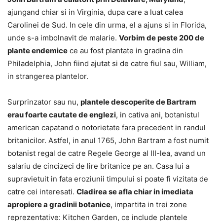
ajungand chiar si in Virginia, dupa care a luat calea
Carolinei de Sud. In cele din urma, el a ajuns si in Florida,
unde s-a imbolnavit de malarie.
Vorbim de peste 200 de
plante endemice
ce au fost plantate in gradina din
Philadelphia, John fiind ajutat si de catre fiul sau, William,
in strangerea plantelor.
Surprinzator sau nu,
plantele descoperite de Bartram
erau foarte cautate de englezi
, in cativa ani, botanistul
american capatand o notorietate fara precedent in randul
britanicilor. Astfel, in anul 1765, John Bartram a fost numit
botanist regal de catre Regele George al III-lea, avand un
salariu de cincizeci de lire britanice pe an. Casa lui a
supravietuit in fata eroziunii timpului si poate fi vizitata de
catre cei interesati.
Cladirea se afla chiar in imediata
apropiere a gradinii botanice
, impartita in trei zone
reprezentative: Kitchen Garden, ce include plantele