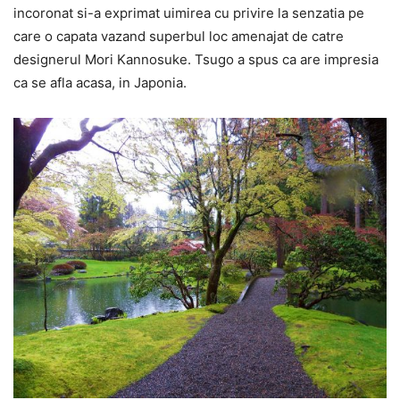
incoronat si-a exprimat uimirea cu privire la senzatia pe
care o capata vazand superbul loc amenajat de catre
designerul Mori Kannosuke. Tsugo a spus ca are impresia
ca se afla acasa, in Japonia.