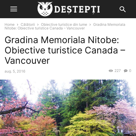
Home
Călătorii
Obiective turistice din lume
Gradina Memoriala
Nitobe: Obiective turistice Canada – Vancouver
Gradina Memoriala Nitobe:
Obiective turistice Canada –
Vancouver
227
0
aug. 5, 2016