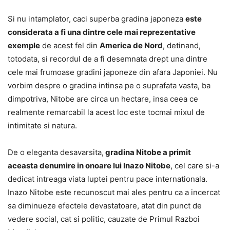
Si nu intamplator, caci superba gradina japoneza
este
considerata a fi una dintre cele mai reprezentative
exemple
de acest fel din
America de Nord
, detinand,
totodata, si recordul de a fi desemnata drept una dintre
cele mai frumoase gradini japoneze din afara Japoniei. Nu
vorbim despre o gradina intinsa pe o suprafata vasta, ba
dimpotriva, Nitobe are circa un hectare, insa ceea ce
realmente remarcabil la acest loc este tocmai mixul de
intimitate si natura.
De o eleganta desavarsita,
gradina Nitobe a primit
aceasta denumire in onoare lui Inazo Nitobe
, cel care si-a
dedicat intreaga viata luptei pentru pace internationala.
Inazo Nitobe este recunoscut mai ales pentru ca a incercat
sa diminueze efectele devastatoare, atat din punct de
vedere social, cat si politic, cauzate de Primul Razboi