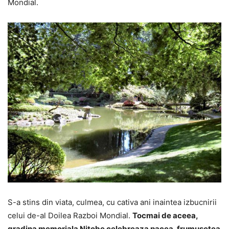
Mondial.
S-a stins din viata, culmea, cu cativa ani inaintea izbucnirii
celui de-al Doilea Razboi Mondial.
Tocmai de aceea,
gradina memoriala Nitobe celebreaza pacea, frumusetea