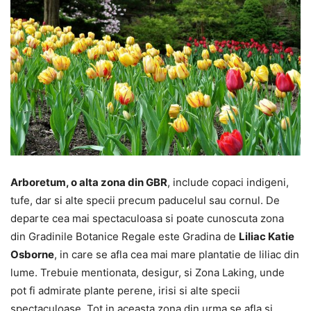
Arboretum, o alta zona din GBR
, include copaci indigeni,
tufe, dar si alte specii precum paducelul sau cornul. De
departe cea mai spectaculoasa si poate cunoscuta zona
din Gradinile Botanice Regale este Gradina de
Liliac Katie
Osborne
, in care se afla cea mai mare plantatie de liliac din
lume. Trebuie mentionata, desigur, si Zona Laking, unde
pot fi admirate plante perene, irisi si alte specii
spectaculoase. Tot in aceasta zona din urma se afla si