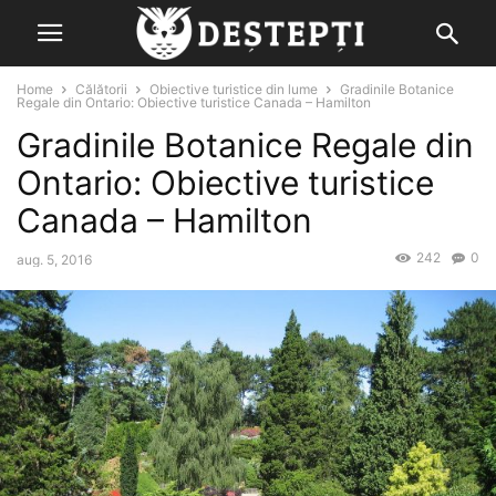
Home
Călătorii
Obiective turistice din lume
Gradinile Botanice
Regale din Ontario: Obiective turistice Canada – Hamilton
Gradinile Botanice Regale din
Ontario: Obiective turistice
Canada – Hamilton
242
0
aug. 5, 2016