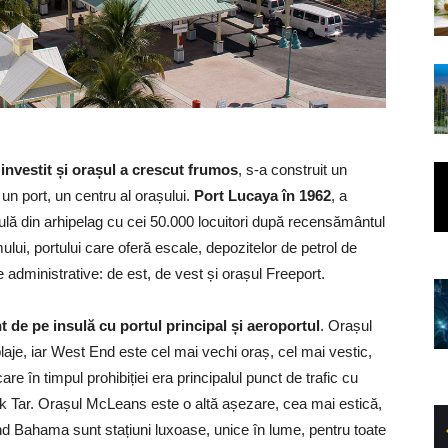
investit și orașul a crescut frumos
, s-a construit un
un port, un centru al orașului.
Port Lucaya în 1962
, a
ulă din arhipelag cu cei 50.000 locuitori după recensământul
lui, portului care oferă escale, depozitelor de petrol de
ne administrative: de est, de vest și orașul Freeport.
 de pe insulă cu portul principal și aeroportul
. Orașul
plaje, iar West End este cel mai vechi oraș, cel mai vestic,
re în timpul prohibiției era principalul punct de trafic cu
k Tar. Orașul McLeans este o altă așezare, cea mai estică,
d Bahama sunt stațiuni luxoase, unice în lume, pentru toate