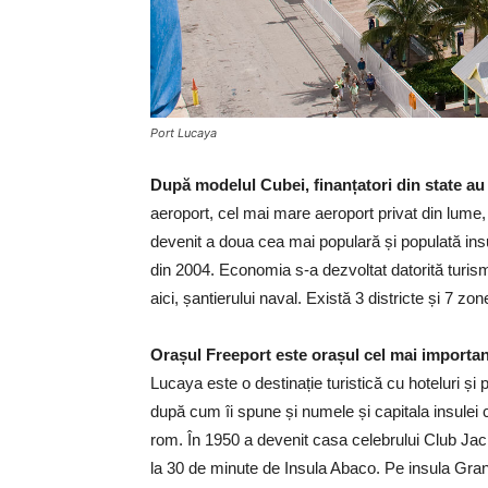
Port Lucaya
După modelul Cubei, finanțatori din state au 
aeroport, cel mai mare aeroport privat din lume, 
devenit a doua cea mai populară și populată ins
din 2004. Economia s-a dezvoltat datorită turismu
aici, șantierului naval. Există 3 districte și 7 zo
Orașul Freeport este orașul cel mai important
Lucaya este o destinație turistică cu hoteluri și 
după cum îi spune și numele și capitala insulei ca
rom. În 1950 a devenit casa celebrului Club Jac
la 30 de minute de Insula Abaco. Pe insula Gran