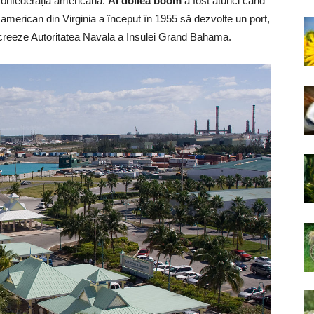
confederația americană.
Al doilea boom
a fost atunci când
Un american din Virginia a început în 1955 să dezvolte un port,
să creeze Autoritatea Navala a Insulei Grand Bahama.