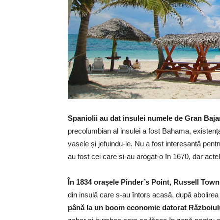
Spaniolii au dat insulei numele de Gran Baj
precolumbian al insulei a fost Bahama, existența
vasele și jefuindu-le. Nu a fost interesantă pentru
au fost cei care si-au arogat-o în 1670, dar actel
În 1834 orașele Pinder’s Point, Russell Tow
din insulă care s-au întors acasă, după abolirea s
până la un boom economic datorat Războiulu