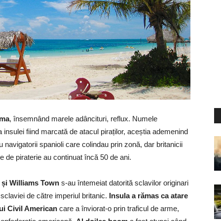
ama
, însemnând marele adâncituri, reflux. Numele
 insulei fiind marcată de atacul piraților, aceștia ademenind
 navigatorii spanioli care colindau prin zonă, dar britanicii
e de piraterie au continuat încă 50 de ani.
n și Williams Town
s-au întemeiat datorită sclavilor originari
claviei de către imperiul britanic.
Insula a rămas ca atare
i Civil American
care a înviorat-o prin traficul de arme,