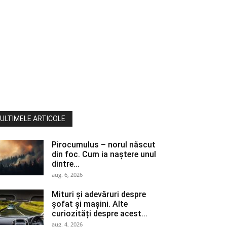
ULTIMELE ARTICOLE
Pirocumulus – norul născut
din foc. Cum ia naștere unul
dintre...
aug. 6, 2026
Mituri și adevăruri despre
șofat și mașini. Alte
curiozități despre acest...
aug. 4, 2026