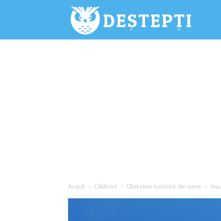
Deștepți.
Acasă
Călătorii
Obiective turistice din lume
Ins