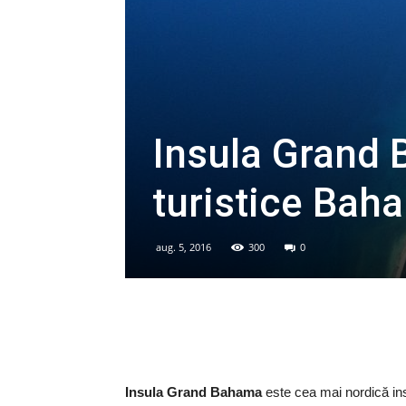
Insula Grand 
turistice Ba
aug. 5, 2016
300
0
Insula Grand Bahama
este cea mai nordică in