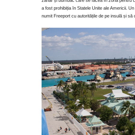
zahar și bumbac care se făcea în zonă pentru 
a fost prohibiția în Statele Unite ale Americii. 
numit Freeport cu autoritățile de pe insulă și 