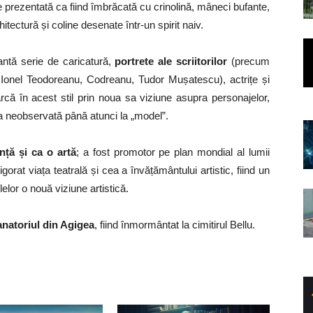
 prezentată ca fiind îmbrăcată cu crinolină, mâneci bufante,
hitectură și coline desenate într-un spirit naiv.
ntă serie de caricatură,
portrete ale scriitorilor
(precum
onel Teodoreanu, Codreanu, Tudor Mușatescu), actrițe și
că în acest stil prin noua sa viziune asupra personajelor,
ea neobservată până atunci la „model”.
nță și ca o artă
; a fost promotor pe plan mondial al lumii
gorat viața teatrală și cea a învățământului artistic, fiind un
elor o nouă viziune artistică.
Sanatoriul din Agigea
, fiind înmormântat la cimitirul Bellu.