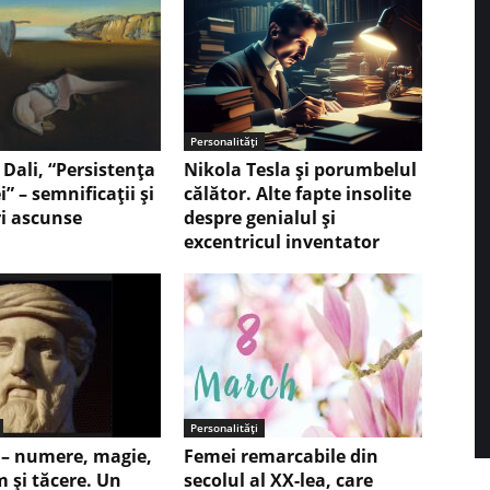
Personalități
Dali, “Persistenţa
Nikola Tesla şi porumbelul
 – semnificaţii şi
călător. Alte fapte insolite
i ascunse
despre genialul şi
excentricul inventator
Personalități
 – numere, magie,
Femei remarcabile din
m şi tăcere. Un
secolul al XX-lea, care