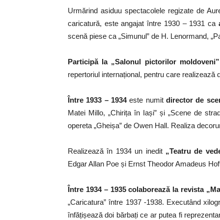
Urmărind asiduu spectacolele regizate de Aure
caricatură, este angajat între 1930 – 1931 ca
scenă piese ca „Simunul” de H. Lenormand, „Par
Participă la „Salonul pictorilor moldoveni
repertoriul internațional, pentru care realizează
Între 1933 – 1934
este numit
director de sce
Matei Millo, „Chirița în Iași” și „Scene de st
opereta „Gheișa” de Owen Hall. Realiza decorur
Realizează în 1934 un inedit
„Teatru de vede
Edgar Allan Poe și Ernst Theodor Amadeus Ho
Între 1934 – 1935 colaborează la revista „Ma
„Caricatura” între 1937 -1938. Executând xilogra
înfățișează doi bărbați ce ar putea fi reprezentan