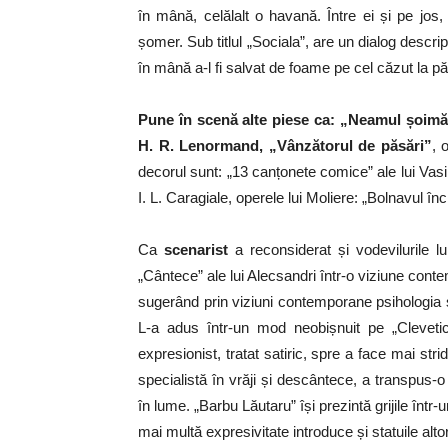
în mână, celălalt o havană. Între ei și pe jos
șomer. Sub titlul „Sociala”, are un dialog descri
în mână a-l fi salvat de foame pe cel căzut la p
Pune în scenă alte piese ca: „Neamul șoimăr
H. R. Lenormand, „Vânzătorul de păsări”
, 
decorul sunt: „13 canțonete comice” ale lui Vas
I. L. Caragiale, operele lui Moliere: „Bolnavul î
Ca
scenarist
a reconsiderat și vodevilurile l
„Cântece” ale lui Alecsandri într-o viziune cont
sugerând prin viziuni contemporane psihologia și
L-a adus într-un mod neobișnuit pe „Clevetic
expresionist, tratat satiric, spre a face mai str
specialistă în vrăji și descântece, a transpus-o
în lume. „Barbu Lăutaru” își prezintă grijile într
mai multă expresivitate introduce și statuile altor