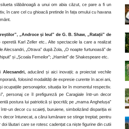
, silueta slăbănoagă a unui om abia căzut, ce pare a fi un
ptiv, în care cel cu ghioacă pretinde în fața omului cu havana
ământ.
eștilor”, „Androce și leul” de G. B. Shaw, „Ratații” de
o operetă Karl Zeller etc.. Alte spectacole la care a realizat
ile Alecsandri, „Otrava” după Zola, „O noapte furtunoasă” de
nchipuit” și „Școala Femeilor”; „Hamlet” de Shakespeare etc.
ui
Alecsandri,
aducând și aici inovații; a proiectat vechile
emporană, folosind modalități de expresie curente în acei ani,
 ocupațiile personajelor, situația lor în momentul respectiv.
i”, personaj ce îl prefigureză pe Caragiale într-un decor
identă postura lui patriotică și ipocrită; pe „mama Anghelușa”
 într-un decor cu scaieți, buruiene, simbolizând dispariția ei
-un decor întunecat, a cărui lumânare se stinge treptat; pentru
 doi lăutari care se rotesc cadențat ca niște figurine din cutii