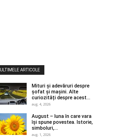
ULTIMELE ARTICOLE
Mituri și adevăruri despre
șofat și mașini. Alte
curiozități despre acest...
aug. 4, 2026
August – luna în care vara
își spune povestea. Istorie,
simboluri,...
aug. 1, 2026