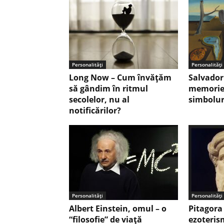
Personalități
Personalități
Long Now – Cum învățăm
Salvador 
să gândim în ritmul
memoriei”
secolelor, nu al
simbolur
notificărilor?
Personalități
Personalități
Albert Einstein, omul – o
Pitagora
“filosofie” de viaţă
ezoteris