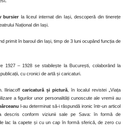
est.
v bursier
la liceul internat din Iași, descoperă din tinerețe
trului Național din Iași.
ind primit în baroul din Iași, timp de 3 luni ocupând funcția de
tre 1927 – 1928 se stabilește la București, colaborând la
publicații, cu cronici de artă și caricaturi.
 Iliriacoff
caricatură și pictură
, în localul revistei „Viața
zare a figurilor unor personalități cunoscute ale vremii au
pârceanu
l-au determinat să-i răspundă ironic într-un articol
l-a descris conform viziunii sale pe Sava: în formă de
i de lac la capete și cu un cap în formă sferică, de zero cu