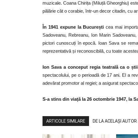
muzicale. Coana Chirița (Miluță Gheorghiu) este
pălărie cât o corabie, într-un decor citadin, cu ar
În 1941 expune la București
cea mai importa
Sadoveanu, Rebreanu, Ion Marin Sadoveanu, I
pictori cunoscuți în epocă. Ioan Sava se remar
reprezentativă și reconoscibilă, cu toate acest
Ion Sava a conceput regia teatrală ca o știi
spectacolului, pe o perioadă de 17 ani. El a revi
adevărat promotor al regiei; a asigurat spectacol
S-a stins din viață la 26 octombrie 1947, la 
ARTICOLE SIMILARE
DE LA ACELAȘI AUTOR