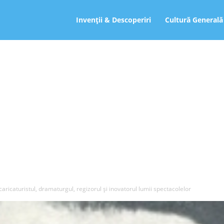
ro
Invenții & Descoperiri
Cultură Generală
caricaturistul, dramaturgul, regizorul și inovatorul lumii spectacolelor