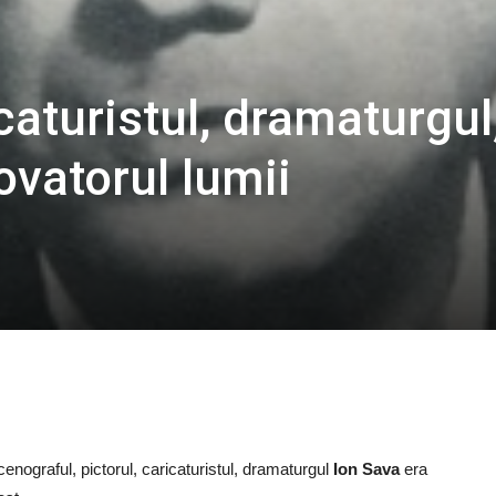
caturistul, dramaturgul
novatorul lumii
enograful, pictorul, caricaturistul, dramaturgul
Ion Sava
era