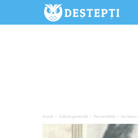
Deștepți.
Acasă
Cultură generală
Personalități
Ion Sava: 