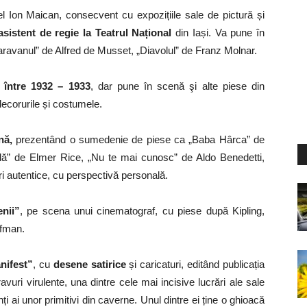
l Ion Maican, consecvent cu expozițiile sale de pictură și
asistent de regie la Teatrul Național
din Iași. Va pune în
avanul” de Alfred de Musset, „Diavolul” de Franz Molnar.
” între 1932 – 1933
, dar pune în scenă şi alte piese din
 decorurile și costumele.
nă,
prezentând o sumedenie de piese ca „Baba Hârca” de
radă” de Elmer Rice, „Nu te mai cunosc” de Aldo Benedetti,
i autentice, cu perspectivă personală.
nii”
, pe scena unui cinematograf, cu piese după Kipling,
ffman.
nifest”
, cu
desene satirice
și caricaturi, editând publicația
vuri virulente, una dintre cele mai incisive lucrări ale sale
ți ai unor primitivi din caverne. Unul dintre ei ține o ghioacă