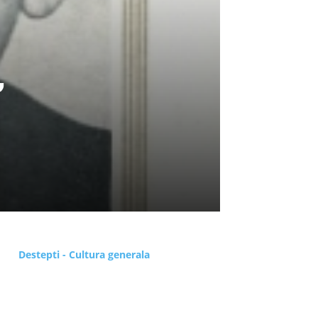
,
Destepti - Cultura generala