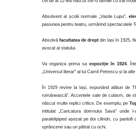
cel de al 12-lea născut într-o familie cu trai mod
Absolvent al școlii normale „Vasile Lupu”,
ele
pasiunea pentru teatru, urmărind spectacolele Tea
Absolvă
facultatea de drept
din Iași în 1925, fi
avocat al statului.
Va organiza prima sa
expoziție în 1924
. În
„Universul literar” al lui Camil Petrescu și la alte 
În 1929 revine la Iași, expunând alături de Th.
românească”. Accentele sale de cubism, de stili
născut multe replici critice. De exemplu, pe
To
intitulat „Caricatura domnului Sava” unde 
paralelipiped așezat pe doi cilindri, cu pantof
sprâncene sau un pătrat cu ochi.