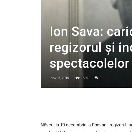
Ion Sava: cari
regizorul și i
spectacolelor
nov. 6, 2015
1340
0
Născut la 10 decembrie la Focșani, regizorul, sc