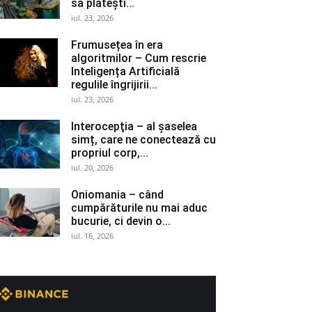
să plătești...
iul. 23, 2026
Frumusețea în era
algoritmilor – Cum rescrie
Inteligența Artificială
regulile îngrijirii...
iul. 23, 2026
Interocepţia – al șaselea
simț, care ne conectează cu
propriul corp,...
iul. 20, 2026
Oniomania – când
cumpărăturile nu mai aduc
bucurie, ci devin o...
iul. 16, 2026