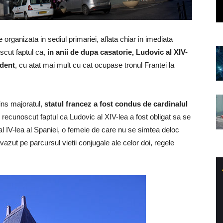
organizata in sediul primariei, aflata chiar in imediata
scut faptul ca,
in anii de dupa casatorie, Ludovic al XIV-
ndent
, cu atat mai mult cu cat ocupase tronul Frantei la
ins majoratul,
statul francez a fost condus de cardinalul
ie recunoscut faptul ca Ludovic al XIV-lea a fost obligat sa se
p al IV-lea al Spaniei, o femeie de care nu se simtea deloc
azut pe parcursul vietii conjugale ale celor doi, regele