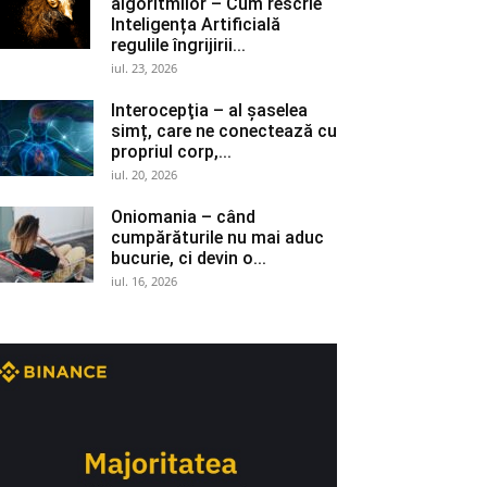
algoritmilor – Cum rescrie
Inteligența Artificială
regulile îngrijirii...
iul. 23, 2026
Interocepţia – al șaselea
simț, care ne conectează cu
propriul corp,...
iul. 20, 2026
Oniomania – când
cumpărăturile nu mai aduc
bucurie, ci devin o...
iul. 16, 2026