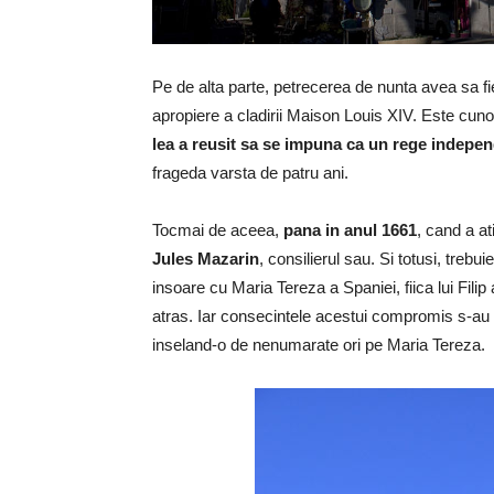
Pe de alta parte, petrecerea de nunta avea sa fie 
apropiere a cladirii Maison Louis XIV. Este cuno
lea a reusit sa se impuna ca un rege indepe
frageda varsta de patru ani.
Tocmai de aceea,
pana in anul 1661
, cand a at
Jules Mazarin
, consilierul sau. Si totusi, trebu
insoare cu Maria Tereza a Spaniei, fiica lui Fili
atras. Iar consecintele acestui compromis s-au v
inseland-o de nenumarate ori pe Maria Tereza.