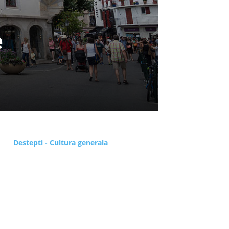
e
Destepti - Cultura generala