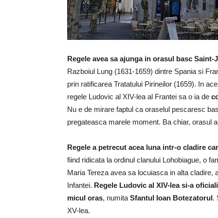
Regele avea sa ajunga in orasul basc Saint-J
Razboiul Lung (1631-1659) dintre Spania si Fra
prin ratificarea Tratatului Pirineilor (1659). In a
regele Ludovic al XIV-lea al Frantei sa o ia de
c
Nu e de mirare faptul ca oraselul pescaresc bas
pregateasca marele moment. Ba chiar, orasul a 
Regele a petrecut acea luna intr-o cladire c
fiind ridicata la ordinul clanului Lohobiague, o f
Maria Tereza avea sa locuiasca in alta cladire, 
Infantei.
Regele Ludovic al XIV-lea si-a oficial
micul oras
, numita
Sfantul Ioan Botezatorul
.
XV-lea.