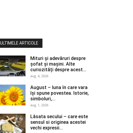
ULTIMELE ARTICOLE
Mituri și adevăruri despre
șofat și mașini. Alte
curiozități despre acest...
aug. 4, 2026
August – luna în care vara
își spune povestea. Istorie,
simboluri,...
aug. 1, 2026
Lăsata secului – care este
sensul si originea acestei
vechi expresii...