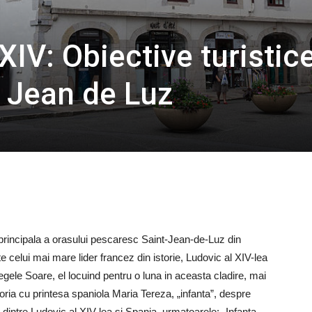
IV: Obiective turistic
t Jean de Luz
principala a orasului pescaresc Saint-Jean-de-Luz din
 celui mai mare lider francez din istorie, Ludovic al XIV-lea
gele Soare, el locuind pentru o luna in aceasta cladire, mai
ria cu printesa spaniola Maria Tereza, „infanta”, despre
l dintre Ludovic al XIV-lea si Spania, urmatoarele: „Infanta