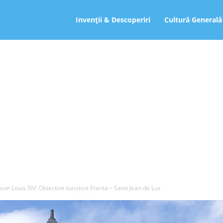
ro
Invenții & Descoperiri
Cultură Generală
son Louis XIV: Obiective turistice Franta – Saint Jean de Luz