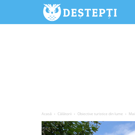
Deștepți.
Acasă
Călătorii
Obiective turistice din lume
Mai