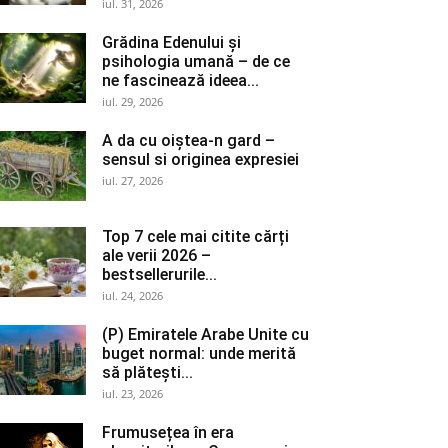
iul. 31, 2026
Grădina Edenului și
psihologia umană – de ce
ne fascinează ideea...
iul. 29, 2026
A da cu oiștea-n gard –
sensul si originea expresiei
iul. 27, 2026
Top 7 cele mai citite cărți
ale verii 2026 –
bestsellerurile...
iul. 24, 2026
(P) Emiratele Arabe Unite cu
buget normal: unde merită
să plătești...
iul. 23, 2026
Frumusețea în era