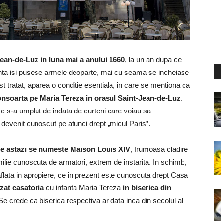
ean-de-Luz in luna mai a anului 1660
, la un an dupa ce
nta isi pusese armele deoparte, mai cu seama se incheiase
cest tratat, aparea o conditie esentiala, in care se mentiona ca
onsoarta pe Maria Tereza in orasul Saint-Jean-de-Luz
.
c s-a umplut de indata de curteni care voiau sa
devenit cunoscut pe atunci drept „micul Paris”.
are astazi se numeste Maison Louis XIV
, frumoasa cladire
amilie cunoscuta de armatori, extrem de instarita. In schimb,
aflata in apropiere, ce in prezent este cunoscuta drept Casa
izat casatoria
cu infanta Maria Tereza
in biserica din
 Se crede ca biserica respectiva ar data inca din secolul al