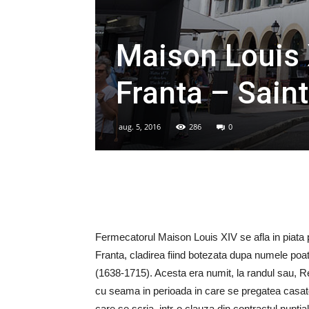
Maison Louis X
Franta – Sain
aug. 5, 2016
286
0
Fermecatorul Maison Louis XIV se afla in piata 
Franta, cladirea fiind botezata dupa numele poate
(1638-1715). Acesta era numit, la randul sau, Re
cu seama in perioada in care se pregatea casato
care se scria, intr-o clauza din contractul nuptia