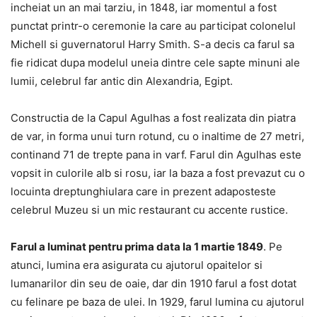
incheiat un an mai tarziu, in 1848, iar momentul a fost
punctat printr-o ceremonie la care au participat colonelul
Michell si guvernatorul Harry Smith. S-a decis ca farul sa
fie ridicat dupa modelul uneia dintre cele sapte minuni ale
lumii, celebrul far antic din Alexandria, Egipt.
Constructia de la Capul Agulhas a fost realizata din piatra
de var, in forma unui turn rotund, cu o inaltime de 27 metri,
continand 71 de trepte pana in varf. Farul din Agulhas este
vopsit in culorile alb si rosu, iar la baza a fost prevazut cu o
locuinta dreptunghiulara care in prezent adaposteste
celebrul Muzeu si un mic restaurant cu accente rustice.
Farul a luminat pentru prima data la 1 martie 1849
. Pe
atunci, lumina era asigurata cu ajutorul opaitelor si
lumanarilor din seu de oaie, dar din 1910 farul a fost dotat
cu felinare pe baza de ulei. In 1929, farul lumina cu ajutorul