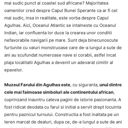
mai sudic punct al coastei sud africane? Majoritatea
oamenilor cred despre Capul Bunei Sperante ca ar fi cel
mai sudic, insa in realitate, este vorba despre Capul
Agulhas. Aici, Oceanul Atlantic se intalneste cu Oceanul
Indian, iar confluenta lor duce la crearea unor conditii
nefavorabile navigarii pe mare. Sunt deja binecunoscute
furtunile cu valuri monstruoase care de-a lungul a sute de
ani au scufundat numeroase nave si corabii, astfel incat
plaja localitatii Agulhas a devenit un adevarat cimitir al
epavelor.
Muzeul Farului din Agulhas este
, cu siguranta,
unul dintre
cele mai faimoase simboluri ale continentului african
,
cuprinzand inauntru cateva pagini de istorie pasionanta. A
fost ridicat deodata cu farul si initial a servit drept locuinta
pentru paznicul turnului. Constructia a fost inaltata pe un
teren marcat de dealuri, dupa ce, de-a lungul a sute de ani