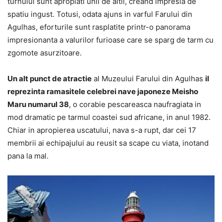
turnului sunt apropiati unii de altii, creand impresia de
spatiu ingust. Totusi, odata ajuns in varful Farului din
Agulhas, eforturile sunt rasplatite printr-o panorama
impresionanta a valurilor furioase care se sparg de tarm cu
zgomote asurzitoare.
Un alt punct de atractie
al Muzeului Farului din Agulhas
il
reprezinta ramasitele celebrei nave japoneze Meisho
Maru numarul 38
, o corabie pescareasca naufragiata in
mod dramatic pe tarmul coastei sud africane, in anul 1982.
Chiar in apropierea uscatului, nava s-a rupt, dar cei 17
membrii ai echipajului au reusit sa scape cu viata, inotand
pana la mal.