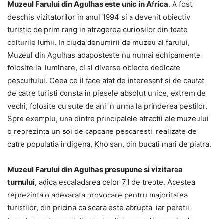
Muzeul Farului din Agulhas este unic in Africa
. A fost
deschis vizitatorilor in anul 1994 si a devenit obiectiv
turistic de prim rang in atragerea curiosilor din toate
colturile lumii. In ciuda denumirii de muzeu al farului,
Muzeul din Agulhas adaposteste nu numai echipamente
folosite la iluminare, ci si diverse obiecte dedicate
pescuitului. Ceea ce il face atat de interesant si de cautat
de catre turisti consta in piesele absolut unice, extrem de
vechi, folosite cu sute de ani in urma la prinderea pestilor.
Spre exemplu, una dintre principalele atractii ale muzeului
o reprezinta un soi de capcane pescaresti, realizate de
catre populatia indigena, Khoisan, din bucati mari de piatra.
Muzeul Farului din Agulhas presupune si vizitarea
turnului
, adica escaladarea celor 71 de trepte. Acestea
reprezinta o adevarata provocare pentru majoritatea
turistilor, din pricina ca scara este abrupta, iar peretii