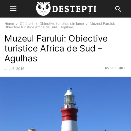
Home
Călătorii
Obiective turistice din lume
Muzeul Farului:
Obiective turistice Africa de Sud – Agulhas
Muzeul Farului: Obiective
turistice Africa de Sud –
Agulhas
266
0
aug. 5, 2016