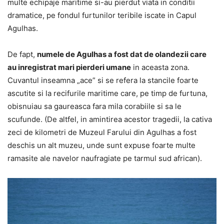
multe echipaje maritime si-au pierdut viata in conditii
dramatice, pe fondul furtunilor teribile iscate in Capul
Agulhas.
De fapt,
numele de Agulhas a fost dat de olandezii care
au inregistrat mari pierderi umane
in aceasta zona.
Cuvantul inseamna „ace” si se refera la stancile foarte
ascutite si la recifurile maritime care, pe timp de furtuna,
obisnuiau sa gaureasca fara mila corabiile si sa le
scufunde. (De altfel, in amintirea acestor tragedii, la cativa
zeci de kilometri de Muzeul Farului din Agulhas a fost
deschis un alt muzeu, unde sunt expuse foarte multe
ramasite ale navelor naufragiate pe tarmul sud african).