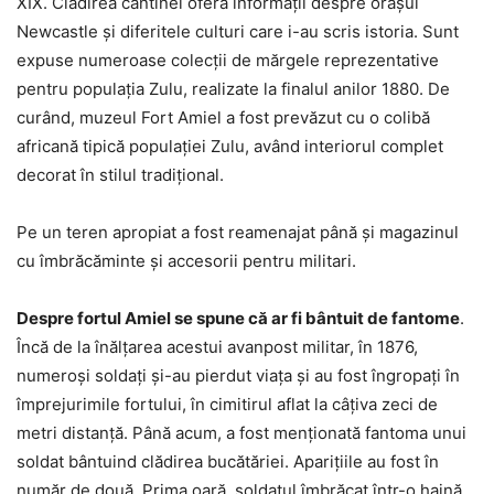
XIX. Clădirea cantinei oferă informaţii despre oraşul
Newcastle şi diferitele culturi care i-au scris istoria. Sunt
expuse numeroase colecţii de mărgele reprezentative
pentru populaţia Zulu, realizate la finalul anilor 1880. De
curând, muzeul Fort Amiel a fost prevăzut cu o colibă
africană tipică populaţiei Zulu, având interiorul complet
decorat în stilul tradiţional.
Pe un teren apropiat a fost reamenajat până şi magazinul
cu îmbrăcăminte şi accesorii pentru militari.
Despre fortul Amiel se spune că ar fi bântuit de fantome
.
Încă de la înălţarea acestui avanpost militar, în 1876,
numeroşi soldaţi şi-au pierdut viaţa şi au fost îngropaţi în
împrejurimile fortului, în cimitirul aflat la câţiva zeci de
metri distanţă. Până acum, a fost menţionată fantoma unui
soldat bântuind clădirea bucătăriei. Apariţiile au fost în
număr de două. Prima oară, soldatul îmbrăcat într-o haină