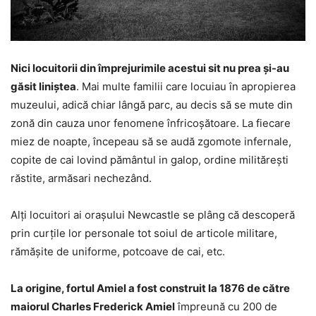
Nici locuitorii din împrejurimile acestui sit nu prea şi-au
găsit liniştea
. Mai multe familii care locuiau în apropierea
muzeului, adică chiar lângă parc, au decis să se mute din
zonă din cauza unor fenomene înfricoşătoare. La fiecare
miez de noapte, începeau să se audă zgomote infernale,
copite de cai lovind pământul in galop, ordine milităreşti
răstite, armăsari nechezând.
Alţi locuitori ai oraşului Newcastle se plâng că descoperă
prin curţile lor personale tot soiul de articole militare,
rămăşite de uniforme, potcoave de cai, etc.
La origine, fortul Amiel a fost construit la 1876 de către
maiorul Charles Frederick Amiel
împreună cu 200 de