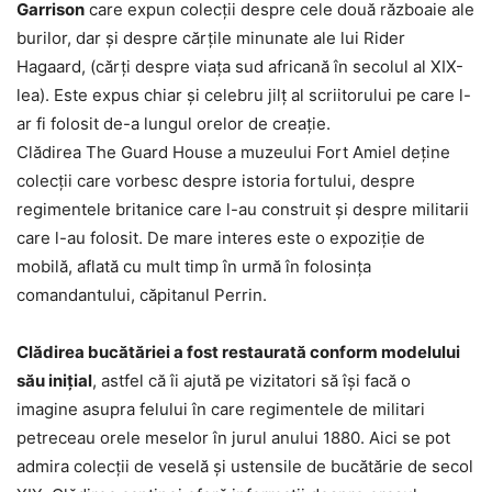
Garrison
care expun colecţii despre cele două războaie ale
burilor, dar şi despre cărţile minunate ale lui Rider
Hagaard, (cărţi despre viaţa sud africană în secolul al XIX-
lea). Este expus chiar şi celebru jilţ al scriitorului pe care l-
ar fi folosit de-a lungul orelor de creaţie.
Clădirea The Guard House a muzeului Fort Amiel deţine
colecţii care vorbesc despre istoria fortului, despre
regimentele britanice care l-au construit şi despre militarii
care l-au folosit. De mare interes este o expoziţie de
mobilă, aflată cu mult timp în urmă în folosinţa
comandantului, căpitanul Perrin.
Clădirea bucătăriei a fost restaurată conform modelului
său iniţial
, astfel că îi ajută pe vizitatori să îşi facă o
imagine asupra felului în care regimentele de militari
petreceau orele meselor în jurul anului 1880. Aici se pot
admira colecţii de veselă şi ustensile de bucătărie de secol