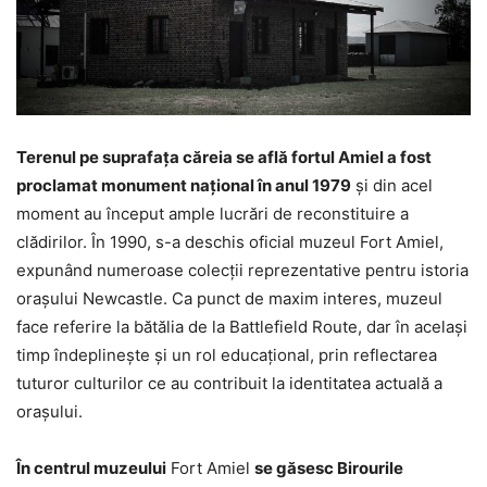
Terenul pe suprafaţa căreia se află fortul Amiel a fost
proclamat monument naţional în anul 1979
şi din acel
moment au început ample lucrări de reconstituire a
clădirilor. În 1990, s-a deschis oficial muzeul Fort Amiel,
expunând numeroase colecţii reprezentative pentru istoria
oraşului Newcastle. Ca punct de maxim interes, muzeul
face referire la bătălia de la Battlefield Route, dar în acelaşi
timp îndeplineşte şi un rol educaţional, prin reflectarea
tuturor culturilor ce au contribuit la identitatea actuală a
oraşului.
În centrul muzeului
Fort Amiel
se găsesc Birourile