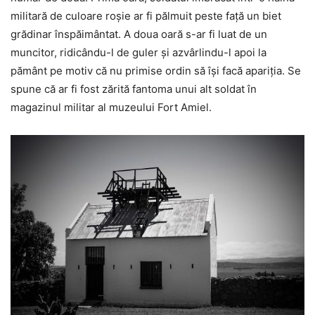
militară de culoare roşie ar fi pălmuit peste faţă un biet
grădinar înspăimântat. A doua oară s-ar fi luat de un
muncitor, ridicându-l de guler şi azvârlindu-l apoi la
pământ pe motiv că nu primise ordin să îşi facă apariţia. Se
spune că ar fi fost zărită fantoma unui alt soldat în
magazinul militar al muzeului Fort Amiel.