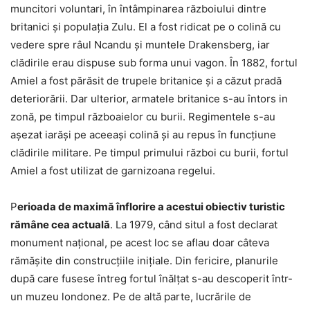
muncitori voluntari, în întâmpinarea războiului dintre
britanici şi populaţia Zulu. El a fost ridicat pe o colină cu
vedere spre râul Ncandu şi muntele Drakensberg, iar
clădirile erau dispuse sub forma unui vagon. În 1882, fortul
Amiel a fost părăsit de trupele britanice şi a căzut pradă
deteriorării. Dar ulterior, armatele britanice s-au întors in
zonă, pe timpul războaielor cu burii. Regimentele s-au
aşezat iarăşi pe aceeaşi colină şi au repus în funcţiune
clădirile militare. Pe timpul primului război cu burii, fortul
Amiel a fost utilizat de garnizoana regelui.
P
erioada de maximă înflorire a acestui obiectiv turistic
rămâne cea actuală
. La 1979, când situl a fost declarat
monument naţional, pe acest loc se aflau doar câteva
rămăşite din construcţiile iniţiale. Din fericire, planurile
după care fusese întreg fortul înălţat s-au descoperit într-
un muzeu londonez. Pe de altă parte, lucrările de