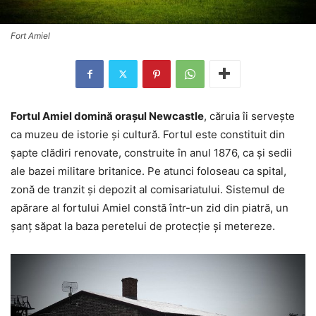
Fort Amiel
Fortul Amiel domină oraşul Newcastle
, căruia îi serveşte
ca muzeu de istorie şi cultură. Fortul este constituit din
şapte clădiri renovate, construite în anul 1876, ca şi sedii
ale bazei militare britanice. Pe atunci foloseau ca spital,
zonă de tranzit şi depozit al comisariatului. Sistemul de
apărare al fortului Amiel constă într-un zid din piatră, un
şanţ săpat la baza peretelui de protecţie şi metereze.