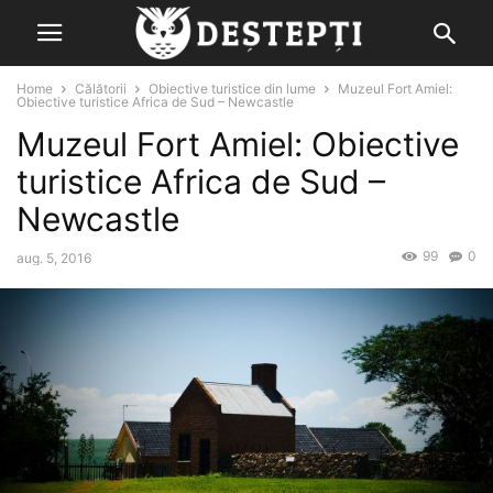
Home
Călătorii
Obiective turistice din lume
Muzeul Fort Amiel:
Obiective turistice Africa de Sud – Newcastle
Muzeul Fort Amiel: Obiective
turistice Africa de Sud –
Newcastle
99
0
aug. 5, 2016