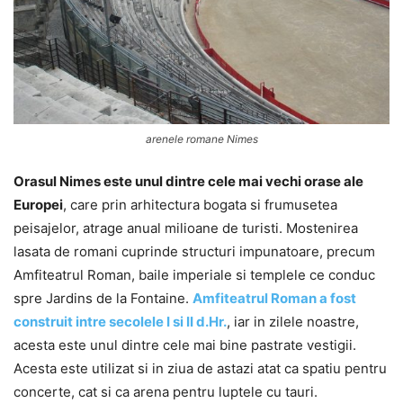
arenele romane Nimes
Orasul Nimes este unul dintre cele mai vechi orase ale
Europei
, care prin arhitectura bogata si frumusetea
peisajelor, atrage anual milioane de turisti. Mostenirea
lasata de romani cuprinde structuri impunatoare, precum
Amfiteatrul Roman, baile imperiale si templele ce conduc
spre Jardins de la Fontaine.
Amfiteatrul Roman a fost
construit intre secolele I si II d.Hr.
, iar in zilele noastre,
acesta este unul dintre cele mai bine pastrate vestigii.
Acesta este utilizat si in ziua de astazi atat ca spatiu pentru
concerte, cat si ca arena pentru luptele cu tauri.