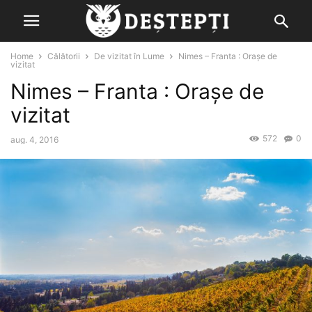
Home
Călătorii
De vizitat în Lume
Nimes – Franta : Orașe de
vizitat
Nimes – Franta : Orașe de
vizitat
572
0
aug. 4, 2016