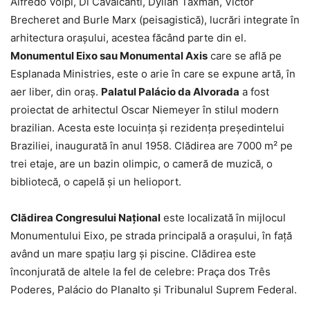
Alfredo Volpi, Di Cavalcanti, Dyllan Taxman, Victor
Brecheret and Burle Marx (peisagistică), lucrări integrate în
arhitectura orașului, acestea făcând parte din el.
Monumentul Eixo sau Monumental Axis
care se află pe
Esplanada Ministries, este o arie în care se expune artă, în
aer liber, din oraș.
Palatul Palácio da Alvorada
a fost
proiectat de arhitectul Oscar Niemeyer în stilul modern
brazilian. Acesta este locuința și rezidența președintelui
Braziliei, inaugurată în anul 1958. Clădirea are 7000 m² pe
trei etaje, are un bazin olimpic, o cameră de muzică, o
bibliotecă, o capelă și un helioport.
Clădirea Congresului Național
este localizată în mijlocul
Monumentului Eixo, pe strada principală a orașului, în față
având un mare spațiu larg și piscine. Clădirea este
înconjurată de altele la fel de celebre: Praça dos Três
Poderes, Palácio do Planalto și Tribunalul Suprem Federal.