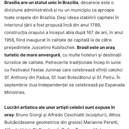
Brasília are un statut unic în Brazilia
, deoarece este o
diviziune administrativă și nu un municipiu ca aproape
toate orașele din Brazilia. Deși ideea stabilirii capitalei în
interiorul țării a fost propusă încă din anul 1789,
construcția orașului a început abia după 167 de ani, în anul
1956, fiind inaugurat în calitate de capitală la de către
președintele Juscelino Kubitschek.
Brasil este un oraș
turistic de mare anvergură
, cu multe hoteluri și destinații
turistice de calitate. Petrecerile tradiționale încep în iunie
cu Festivalul Festas Juninas care celebrează sfinții catolici
Sf. Anthony din Padua, Sf. Ioan Botezătorul și Sf. Petru. În
septembrie ziua Independenței se celebrează pe Espanada
Ministries.
Lucrări artistice ale unor artiști celebri sunt expuse în
oraș
: Bruno Giorgi și Alfredo Ceschiatti (sculpturi), Athos
Bulcão(desene geometrice din gresie) Marianne Peretti,