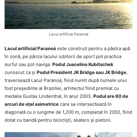
Lacul artificial Paranoá
Lacul artificial Paranoá
este construit pentru a păstra apă
în zonă, pe pânza lacului iubitorii de sport pot practica
surful sau pot naviga.
Podul Juscelino Kubitschek
cunoscut ca și
Podul President JK Bridge sau JK Bridge
,
traversează Lacul Paranoá, fiind numit după numele unui
fost președinte al Braziliei, arhitectul fiind premiat cu
medalia Gustav Lindenthal, în anul 2003.
Podul are 60 de
arcuri de oțel asimetrice
care se intersectează în
diagonală cu o lungime de 1,200 m, completat în 2002, fiind
dotat cu bandă pentru bicicliști, skaters și pietoni.