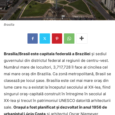
Brasília
Brasília/Brasil este capitala federală a Braziliei
și sediul
guvernului din districtul federal al regiunii de centru-vest.
Numărul mare de locuitori, 3,717,728 îl face al cincilea cel
mai mare oraș din Brazilia. Ca zonă metropolitană, Brasil se
clasează pe locul șase. Brasília este cel mai mare oraș din
lume care nu a existat la începutul secolului al XX-lea, fiind
singurul oraș-capitală construit în întregime în secolul al
XX-lea și trecut în patrimoniul UNESCO datorită arhitecturii
sale.
Orașul a fost planificat și dezvoltat în anul 1956 de
urbanistul Lúcio Costa
și arhitectul Oscar Niemeyer,