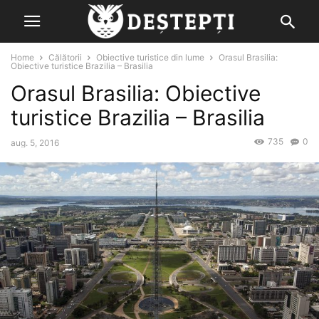
Home
Călătorii
Obiective turistice din lume
Orasul Brasilia:
Obiective turistice Brazilia – Brasilia
Orasul Brasilia: Obiective
turistice Brazilia – Brasilia
735
0
aug. 5, 2016