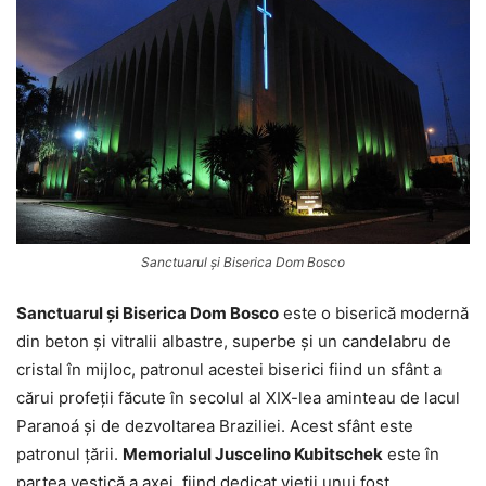
Sanctuarul și Biserica Dom Bosco
Sanctuarul și Biserica Dom Bosco
este o biserică modernă
din beton și vitralii albastre, superbe și un candelabru de
cristal în mijloc, patronul acestei biserici fiind un sfânt a
cărui profeții făcute în secolul al XIX-lea aminteau de lacul
Paranoá și de dezvoltarea Braziliei. Acest sfânt este
patronul țării.
Memorialul Juscelino Kubitschek
este în
partea vestică a axei, fiind dedicat vieții unui fost