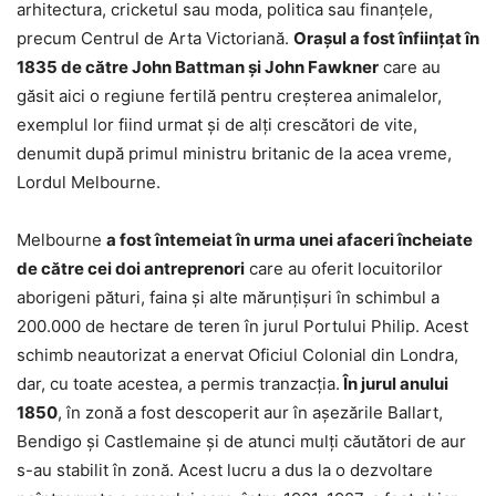
arhitectura, cricketul sau moda, politica sau finanțele,
precum Centrul de Arta Victoriană.
Orașul a fost înființat în
1835 de către John Battman și John Fawkner
care au
găsit aici o regiune fertilă pentru creșterea animalelor,
exemplul lor fiind urmat și de alți crescători de vite,
denumit după primul ministru britanic de la acea vreme,
Lordul Melbourne.
Melbourne
a fost întemeiat în urma unei afaceri încheiate
de către cei doi antreprenori
care au oferit locuitorilor
aborigeni pături, faina și alte mărunțișuri în schimbul a
200.000 de hectare de teren în jurul Portului Philip. Acest
schimb neautorizat a enervat Oficiul Colonial din Londra,
dar, cu toate acestea, a permis tranzacția.
În jurul anului
1850
, în zonă a fost descoperit aur în așezările Ballart,
Bendigo și Castlemaine și de atunci mulți căutători de aur
s-au stabilit în zonă. Acest lucru a dus la o dezvoltare