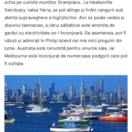
schia pe culmile munților Grampians.. La Healesville
Sanctuary, valea Yarra, se pot atinge și hrăni cangurii sub
atenta supraveghere a îngrijitorilor. Aici se poate vedea și
diavolul tasmanian, a cărui sălbăticie este amintita de
gardul cu electricitate ce-l înconjoară. De asemenea, pot fi
văzuți și admirați în Philip Island cei mai mici pinguini din
lume. Australia este renumită pentru vinurile sale, iar
Melbourne este înconjurat de numeroase podgorii care pot
fi vizitate.