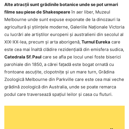
Alte atracții sunt grădinile botanice unde se pot urmari
filme sau piese de Shakespeare
în aer liber, Muzeul
Melbourne unde sunt expuse exponate de la dinozauri la
agricultură și științele moderne, Galeriile Naționale Victoria
cu lucrări ale artiștilor europeni și australieni din secolul al
XIX-XX-lea, precum și arta aborigenă,
Turnul Eureka
care
este cea mai înaltă clădire rezidențială din emisfera sudica,
Catedrala Sf. Paul
care se afla pe locul unei foste biserici
parohiale din 1850, a cărei fațadă este bogat ornată cu
frontoane ascuțite, clopotnițe și un mare turn, Grădina
Zoologică Melbourne din Parkville care este cea mai veche
grădină zoologică din Australia, unde se poate remarca
podul care traversează spațiul leilor și casa cu fluturi.