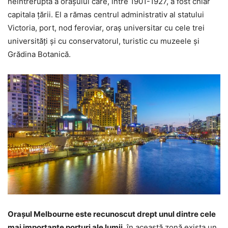
neîntrerupta a orașului care, între 1901-1927, a fost chiar
capitala țării. El a rămas centrul administrativ al statului
Victoria, port, nod feroviar, oraș universitar cu cele trei
universități și cu conservatorul, turistic cu muzeele și
Grădina Botanică.
Orașul Melbourne este recunoscut drept unul dintre cele
mai importante porturi ale lumii
, în această zonă exista un