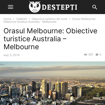
Home
Călătorii
Obiective turistice din lume
Orasul Melbourne:
Obiective turistice Australia – Melbourne
Orasul Melbourne: Obiective
turistice Australia –
Melbourne
587
0
aug. 5, 2016