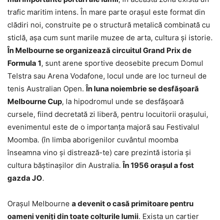
trafic maritim intens. În mare parte orașul este format din
clădiri noi, construite pe o structură metalică combinată cu
sticlă, așa cum sunt marile muzee de arta, cultura și istorie.
În Melbourne se organizează circuitul Grand Prix de
Formula 1
, sunt arene sportive deosebite precum Domul
Telstra sau Arena Vodafone, locul unde are loc turneul de
tenis Australian Open.
În luna noiembrie se desfășoară
Melbourne Cup
, la hipodromul unde se desfășoară
cursele, fiind decretată zi liberă, pentru locuitorii oraşului,
evenimentul este de o importanța majoră sau Festivalul
Moomba. (în limba aborigenilor cuvântul moomba
înseamna vino și distrează-te) care prezintă istoria și
cultura băștinașilor din Australia.
În 1956 orașul a fost
gazda JO
.
Orașul Melbourne
a devenit o casă primitoare pentru
oameni veniți din toate colturile lumii
. Exista un cartier