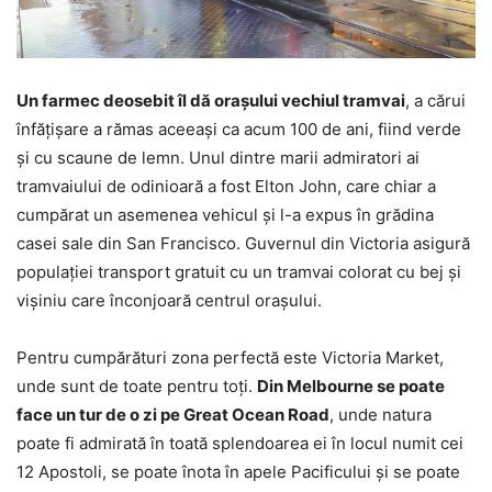
Un farmec deosebit îl dă orașului vechiul tramvai
, a cărui
înfățișare a rămas aceeași ca acum 100 de ani, fiind verde
și cu scaune de lemn. Unul dintre marii admiratori ai
tramvaiului de odinioară a fost Elton John, care chiar a
cumpărat un asemenea vehicul și l-a expus în grădina
casei sale din San Francisco. Guvernul din Victoria asigură
populației transport gratuit cu un tramvai colorat cu bej și
vișiniu care înconjoară centrul orașului.
Pentru cumpărături zona perfectă este Victoria Market,
unde sunt de toate pentru toți.
Din Melbourne se poate
face un tur de o zi pe Great Ocean Road
, unde natura
poate fi admirată în toată splendoarea ei în locul numit cei
12 Apostoli, se poate înota în apele Pacificului și se poate