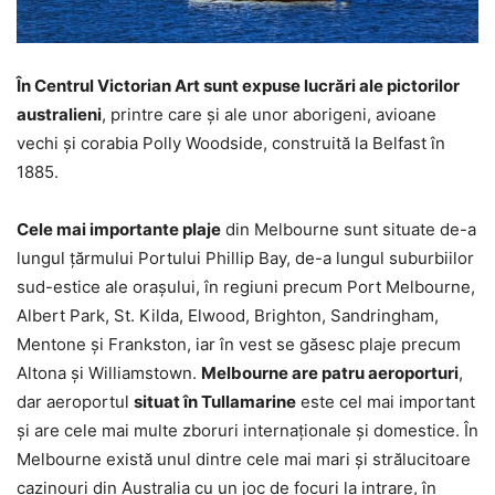
În Centrul Victorian Art sunt expuse lucrări ale pictorilor
australieni
, printre care și ale unor aborigeni, avioane
vechi și corabia Polly Woodside, construită la Belfast în
1885.
Cele mai importante plaje
din Melbourne sunt situate de-a
lungul ţărmului Portului Phillip Bay, de-a lungul suburbiilor
sud-estice ale oraşului, în regiuni precum Port Melbourne,
Albert Park, St. Kilda, Elwood, Brighton, Sandringham,
Mentone şi Frankston, iar în vest se găsesc plaje precum
Altona şi Williamstown.
Melbourne are patru aeroporturi
,
dar aeroportul
situat în Tullamarine
este cel mai important
şi are cele mai multe zboruri internaționale şi domestice. În
Melbourne există unul dintre cele mai mari și strălucitoare
cazinouri din Australia cu un joc de focuri la intrare, în