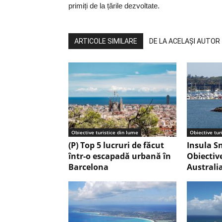
primiți de la țările dezvoltate.
ARTICOLE SIMILARE
DE LA ACELAȘI AUTOR
Obiective turistice din lume
Obiective tur
(P) Top 5 lucruri de făcut
Insula S
într-o escapadă urbană în
Obiective
Barcelona
Australi