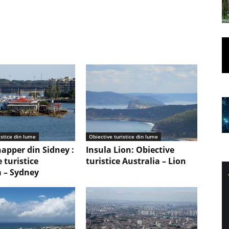
istice din lume
Obiective turistice din lume
napper din Sidney :
Insula Lion: Obiective
 turistice
turistice Australia – Lion
a – Sydney