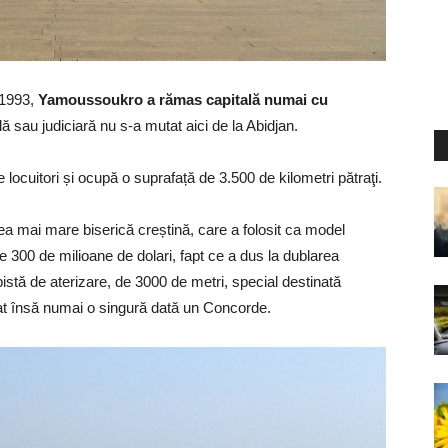
 1993,
Yamoussoukro a rămas capitală numai cu
ă sau judiciară nu s-a mutat aici de la Abidjan.
 locuitori și ocupă o suprafață de 3.500 de kilometri pătraţi.
cea mai mare biserică creștină, care a folosit ca model
e 300 de milioane de dolari, fapt ce a dus la dublarea
ă pistă de aterizare, de 3000 de metri, special destinată
at însă numai o singură dată un Concorde.