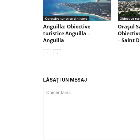
Obiective turistice din lume
Obiective tur
Anguilla: Obiective
Orașul S
turistice Anguilla –
Obiectiv
Anguilla
– Saint 
LĂSAȚI UN MESAJ