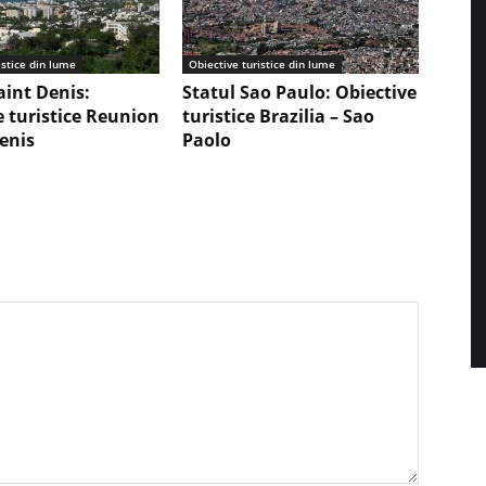
istice din lume
Obiective turistice din lume
aint Denis:
Statul Sao Paulo: Obiective
e turistice Reunion
turistice Brazilia – Sao
Denis
Paolo