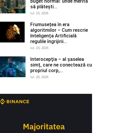
buget normal: unde merită
să plătești...
iul. 23, 2026
Frumusețea în era
algoritmilor – Cum rescrie
Inteligența Artificială
regulile îngrijirii...
iul. 23, 2026
Interocepţia – al șaselea
simț, care ne conectează cu
propriul corp,...
iul. 20, 2026