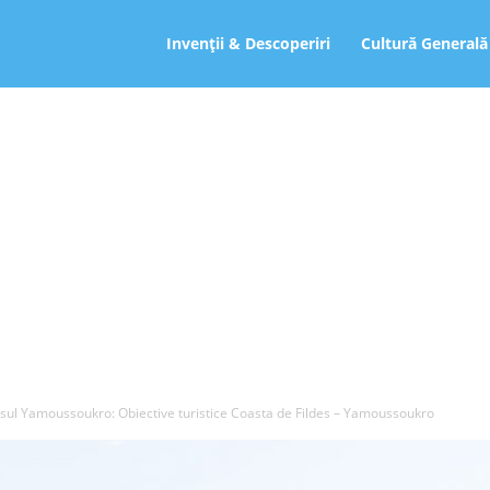
ro
Invenții & Descoperiri
Cultură Generală
sul Yamoussoukro: Obiective turistice Coasta de Fildes – Yamoussoukro