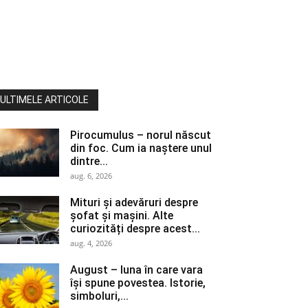
ULTIMELE ARTICOLE
Pirocumulus – norul născut
din foc. Cum ia naștere unul
dintre...
aug. 6, 2026
Mituri și adevăruri despre
șofat și mașini. Alte
curiozități despre acest...
aug. 4, 2026
August – luna în care vara
își spune povestea. Istorie,
simboluri,...