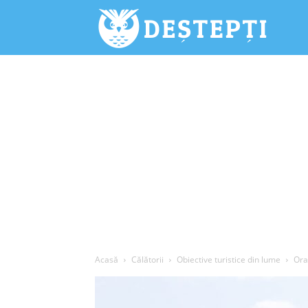
Deștepți.
Acasă
Călătorii
Obiective turistice din lume
Ora