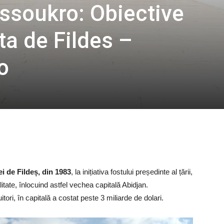
ssoukro: Obiective
ta de Fildes –
o
i de Fildeș, din 1983
, la inițiativa fostului președinte al țării,
tate, înlocuind astfel vechea capitală Abidjan.
ori, în capitală a costat peste 3 miliarde de dolari.