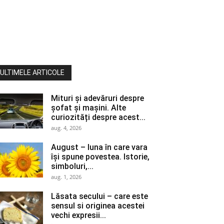
ULTIMELE ARTICOLE
Mituri și adevăruri despre
șofat și mașini. Alte
curiozități despre acest...
aug. 4, 2026
August – luna în care vara
își spune povestea. Istorie,
simboluri,...
aug. 1, 2026
Lăsata secului – care este
sensul si originea acestei
vechi expresii...