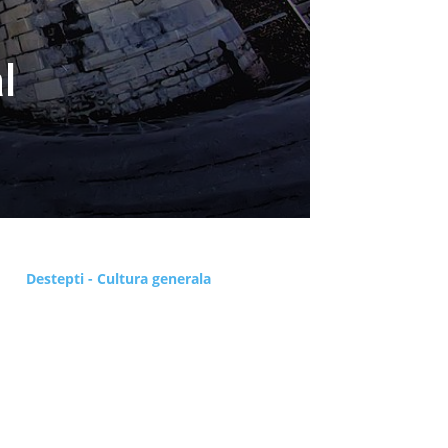
l
Destepti - Cultura generala