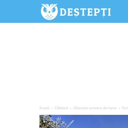
Deștepți.
Acasă
Călătorii
Obiective turistice din lume
Por