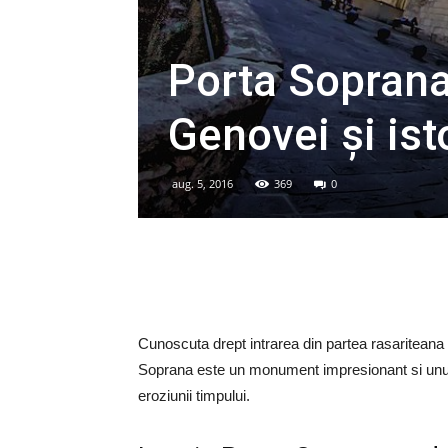
Porta Soprana
Genovei și ist
aug. 5, 2016
369
0
Cunoscuta drept intrarea din partea rasariteana
Soprana este un monument impresionant si unul d
eroziunii timpului.