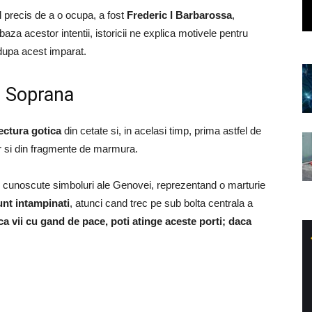
l precis de a o ocupa, a fost
Frederic I Barbarossa
,
za acestor intentii, istoricii ne explica motivele pentru
 dupa acest imparat.
a Soprana
ectura gotica
din cetate si, in acelasi timp, prima astfel de
dar si din fragmente de marmura.
i cunoscute simboluri ale Genovei, reprezentand o marturie
sunt intampinati
, atunci cand trec pe sub bolta centrala a
a vii cu gand de pace, poti atinge aceste porti; daca