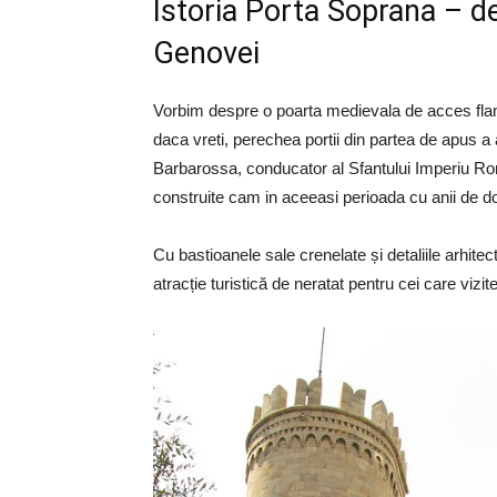
Istoria Porta Soprana – de
Genovei
Vorbim despre o poarta medievala de acces flan
daca vreti, perechea portii din partea de apus a a
Barbarossa, conducator al Sfantului Imperiu Rom
construite cam in aceeasi perioada cu anii de d
Cu bastioanele sale crenelate și detaliile arhitec
atracție turistică de neratat pentru cei care viz