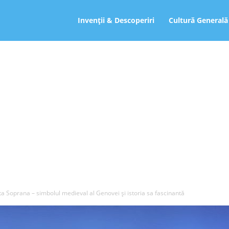
ro
Invenții & Descoperiri
Cultură Generală
ta Soprana – simbolul medieval al Genovei și istoria sa fascinantă