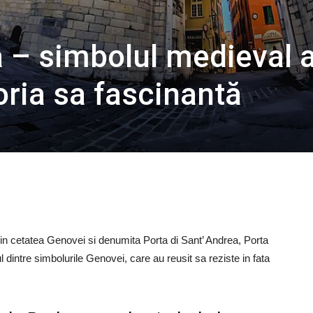
 – simbolul medieval a
oria sa fascinantă
 in cetatea Genovei si denumita Porta di Sant’ Andrea, Porta
intre simbolurile Genovei, care au reusit sa reziste in fata