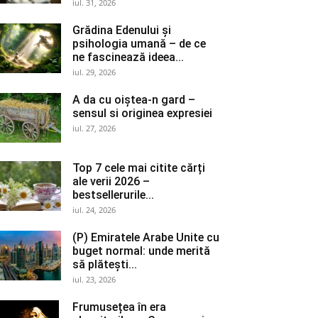
iul. 31, 2026
Grădina Edenului și
psihologia umană – de ce
ne fascinează ideea...
iul. 29, 2026
A da cu oiștea-n gard –
sensul si originea expresiei
iul. 27, 2026
Top 7 cele mai citite cărți
ale verii 2026 –
bestsellerurile...
iul. 24, 2026
(P) Emiratele Arabe Unite cu
buget normal: unde merită
să plătești...
iul. 23, 2026
Frumusețea în era