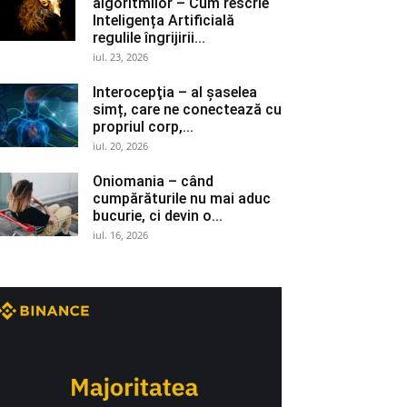
algoritmilor – Cum rescrie
Inteligența Artificială
regulile îngrijirii...
iul. 23, 2026
Interocepţia – al șaselea
simț, care ne conectează cu
propriul corp,...
iul. 20, 2026
Oniomania – când
cumpărăturile nu mai aduc
bucurie, ci devin o...
iul. 16, 2026