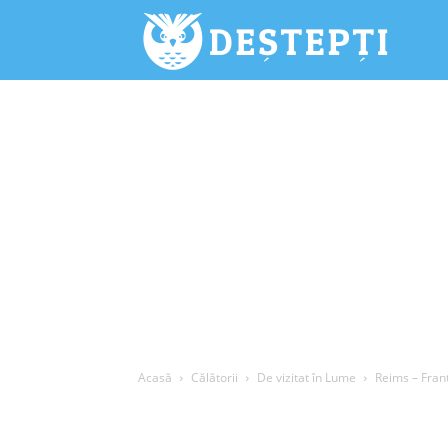
Deștepți.
Acasă
Călătorii
De vizitat în Lume
Reims – Frant