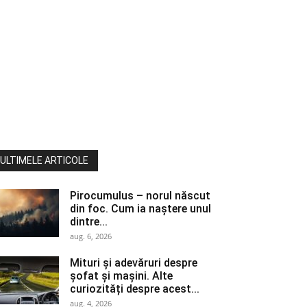
ULTIMELE ARTICOLE
Pirocumulus – norul născut
din foc. Cum ia naștere unul
dintre...
aug. 6, 2026
Mituri și adevăruri despre
șofat și mașini. Alte
curiozități despre acest...
aug. 4, 2026