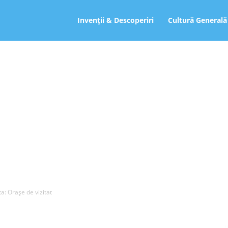
ro
Invenții & Descoperiri
Cultură Generală
a: Orașe de vizitat