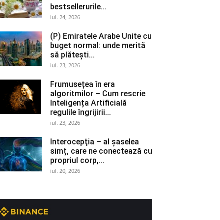
bestsellerurile...
iul. 24, 2026
(P) Emiratele Arabe Unite cu
buget normal: unde merită
să plătești...
iul. 23, 2026
Frumusețea în era
algoritmilor – Cum rescrie
Inteligența Artificială
regulile îngrijirii...
iul. 23, 2026
Interocepţia – al șaselea
simț, care ne conectează cu
propriul corp,...
iul. 20, 2026