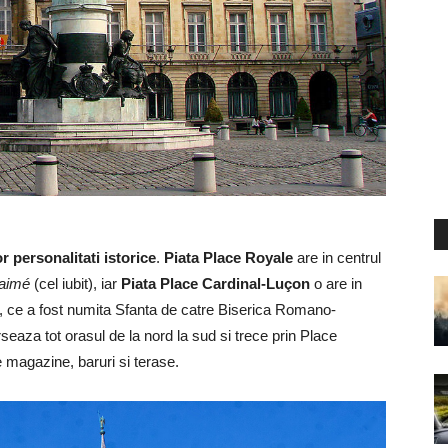
or personalitati istorice
.
Piata Place Royale
are in centrul
 aimé
(cel iubit), iar
Piata Place Cardinal-Luçon
o are in
, ce a fost numita Sfanta de catre Biserica Romano-
seaza tot orasul de la nord la sud si trece prin Place
e magazine, baruri si terase.