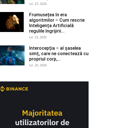
iul. 23, 2026
Frumusețea în era
algoritmilor – Cum rescrie
Inteligența Artificială
regulile îngrijirii...
iul. 23, 2026
Interocepţia – al șaselea
simț, care ne conectează cu
propriul corp,...
iul. 20, 2026