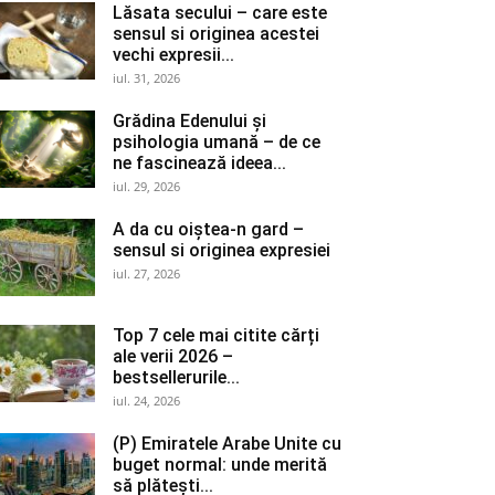
Lăsata secului – care este
sensul si originea acestei
vechi expresii...
iul. 31, 2026
Grădina Edenului și
psihologia umană – de ce
ne fascinează ideea...
iul. 29, 2026
A da cu oiștea-n gard –
sensul si originea expresiei
iul. 27, 2026
Top 7 cele mai citite cărți
ale verii 2026 –
bestsellerurile...
iul. 24, 2026
(P) Emiratele Arabe Unite cu
buget normal: unde merită
să plătești...