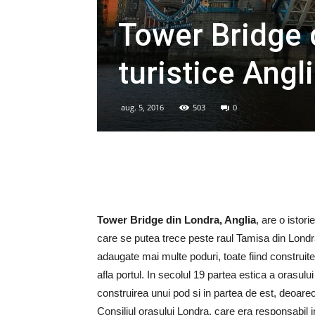
Tower Bridge 
turistice Angl
aug. 5, 2016
503
0
Tower Bridge din Londra, Anglia
, are o istor
care se putea trece peste raul Tamisa din Lond
adaugate mai multe poduri, toate fiind construit
afla portul. In secolul 19 partea estica a orasul
construirea unui pod si in partea de est, deoare
Consiliul orasului Londra, care era responsabil