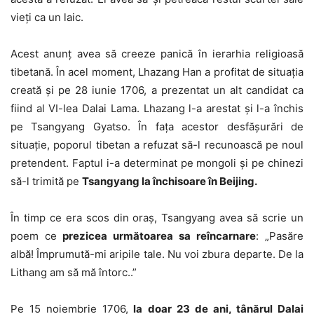
vieţi ca un laic.
Acest anunţ avea să creeze panică în ierarhia religioasă
tibetană. În acel moment, Lhazang Han a profitat de situaţia
creată şi pe 28 iunie 1706, a prezentat un alt candidat ca
fiind al VI-lea Dalai Lama. Lhazang l-a arestat şi l-a închis
pe Tsangyang Gyatso. În faţa acestor desfăşurări de
situaţie, poporul tibetan a refuzat să-l recunoască pe noul
pretendent. Faptul i-a determinat pe mongoli şi pe chinezi
să-l trimită pe
Tsangyang la închisoare în Beijing.
În timp ce era scos din oraş, Tsangyang avea să scrie un
poem ce
prezicea următoarea sa reîncarnare
: „Pasăre
albă! Împrumută-mi aripile tale. Nu voi zbura departe. De la
Lithang am să mă întorc..”
Pe 15 noiembrie 1706,
la doar 23 de ani, tânărul Dalai