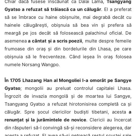
Chiar dacă fusese înscăunat ca Dalai Lama,
Tsangyang
Gyatso a refuzat să trăiască ca un călugăr
. El a preferat
să se îmbrace cu haine obişnuite, mai degrabă decât cu
hainele călugăreşti, obişnuia să bea vin şi prefera să
meargă pe jos decât să folosească palachinul oficial. De
asemenea
a cântat şi a scris poezii
, multe despre femeile
frumoase din oraş şi din bordelurile din Lhasa, pe care
obişnuia să le frecventeze. Când ieşea în oraş folosea
numele Norsang Wangpo.
În 1705 Lhazang Han al Mongoliei l-a omorât pe Sangye
Gyatso
; mongolii au preluat controlul capitalei Lhasa.
Îngrozit de invazia mongolă şi de moartea lui Sangye,
Tsangyang Gyatso a refuzat hirotonisirea completă ca şi
călugăr. Spre şocul clericilor budişti tibetani, acesta
a
renunţat şi la jurămintele de novice
. Clericii au încercat
din răsputeri să-l convingă să-şi reconsidere alegerea, dar
acesta a refuzat. El avea să-şi petreacă restul scurtei sale