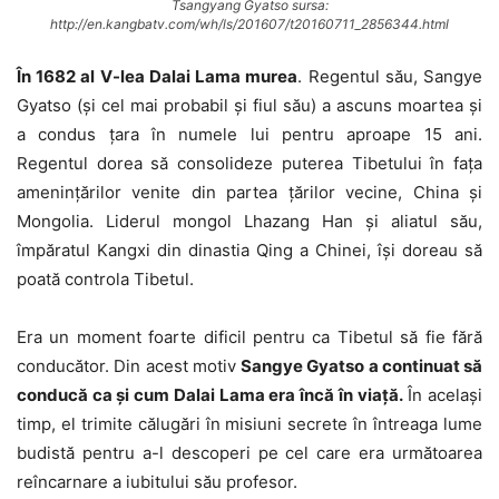
Tsangyang Gyatso sursa:
http://en.kangbatv.com/wh/ls/201607/t20160711_2856344.html
În 1682 al V-lea Dalai Lama murea
. Regentul său, Sangye
Gyatso (şi cel mai probabil şi fiul său) a ascuns moartea şi
a condus ţara în numele lui pentru aproape 15 ani.
Regentul dorea să consolideze puterea Tibetului în faţa
ameninţărilor venite din partea ţărilor vecine, China şi
Mongolia. Liderul mongol Lhazang Han şi aliatul său,
împăratul Kangxi din dinastia Qing a Chinei, îşi doreau să
poată controla Tibetul.
Era un moment foarte dificil pentru ca Tibetul să fie fără
conducător. Din acest motiv
Sangye Gyatso a continuat să
conducă ca şi cum Dalai Lama era încă în viaţă.
În acelaşi
timp, el trimite călugări în misiuni secrete în întreaga lume
budistă pentru a-l descoperi pe cel care era următoarea
reîncarnare a iubitului său profesor.