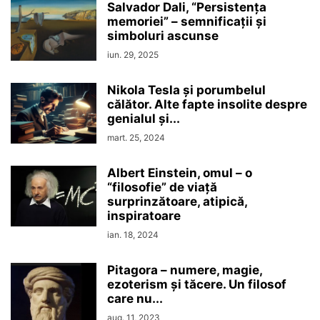
Salvador Dali, “Persistenţa
memoriei” – semnificaţii şi
simboluri ascunse
iun. 29, 2025
Nikola Tesla şi porumbelul
călător. Alte fapte insolite despre
genialul şi...
mart. 25, 2024
Albert Einstein, omul – o
“filosofie” de viaţă
surprinzătoare, atipică,
inspiratoare
ian. 18, 2024
Pitagora – numere, magie,
ezoterism şi tăcere. Un filosof
care nu...
aug. 11, 2023