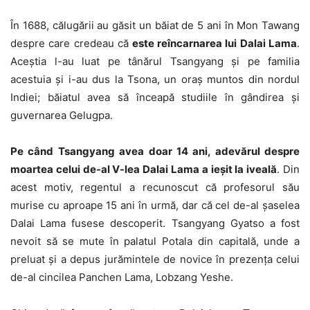
În 1688, călugării au găsit un băiat de 5 ani în Mon Tawang
despre care credeau că
este reîncarnarea lui Dalai Lama
.
Aceştia l-au luat pe tânărul Tsangyang şi pe familia
acestuia şi i-au dus la Tsona, un oraş muntos din nordul
Indiei; băiatul avea să înceapă studiile în gândirea şi
guvernarea Gelugpa.
Pe când Tsangyang avea doar 14 ani, adevărul despre
moartea celui de-al V-lea Dalai Lama a ieşit la iveală
. Din
acest motiv, regentul a recunoscut că profesorul său
murise cu aproape 15 ani în urmă, dar că cel de-al şaselea
Dalai Lama fusese descoperit. Tsangyang Gyatso a fost
nevoit să se mute în palatul Potala din capitală, unde a
preluat şi a depus jurămintele de novice în prezenţa celui
de-al cincilea Panchen Lama, Lobzang Yeshe.