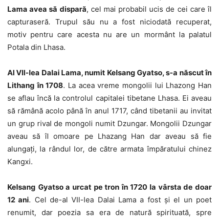
Lama avea să dispară
, cel mai probabil ucis de cei care îl
capturaseră. Trupul său nu a fost niciodată recuperat,
motiv pentru care acesta nu are un mormânt la palatul
Potala din Lhasa.
Al VII-lea Dalai Lama, numit Kelsang Gyatso, s-a născut în
Lithang în 1708
. La acea vreme mongolii lui Lhazong Han
se aflau încă la controlul capitalei tibetane Lhasa. Ei aveau
să rămână acolo până în anul 1717, când tibetanii au invitat
un grup rival de mongoli numit Dzungar. Mongolii Dzungar
aveau să îl omoare pe Lhazang Han dar aveau să fie
alungaţi, la rândul lor, de către armata împăratului chinez
Kangxi.
Kelsang Gyatso a urcat pe tron în 1720 la vârsta de doar
12 ani
. Cel de-al VII-lea Dalai Lama a fost şi el un poet
renumit, dar poezia sa era de natură spirituată, spre