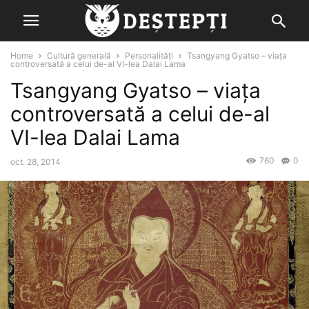
Home
Cultură generală
Personalități
Tsangyang Gyatso – viaţa
controversată a celui de-al VI-lea Dalai Lama
Tsangyang Gyatso – viaţa
controversată a celui de-al
VI-lea Dalai Lama
760
0
oct. 28, 2014