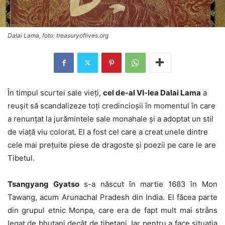
Dalai Lama, foto: treasuryoflives.org
În timpul scurtei sale vieţi,
cel de-al VI-lea Dalai Lama
a
reuşit să scandalizeze toţi credincioşii în momentul în care
a renunţat la jurămintele sale monahale şi a adoptat un stil
de viaţă viu colorat. El a fost cel care a creat unele dintre
cele mai preţuite piese de dragoste şi poezii pe care le are
Tibetul.
Tsangyang Gyatso
s-a născut în martie 1683 în Mon
Tawang, acum Arunachal Pradesh din India. El făcea parte
din grupul etnic Monpa, care era de fapt mult mai strâns
legat de bhutani decât de tibetani. Iar pentru a face situaţia