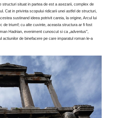
 structuri situat in partea de est a asezarii, complex de
. Cat in privinta scopului ridicarii unei astfel de structuri,
acestea sustinand ideea potrivit careia, la origine, Arcul lui
 de triumf; cu alte cuvinte, aceasta structura ar fi fost
 roman Hadrian, eveniment cunoscut si ca „adventus”,
l actiunilor de binefacere pe care imparatul roman le-a