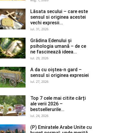
Lăsata secului – care este
sensul si originea acestei
vechi expresii...
iul. 31, 2026
Grădina Edenului și
psihologia umană – de ce
ne fascinează ideea...
iul. 29, 2026
A da cu oiștea-n gard –
sensul si originea expresiei
iul. 27, 2026
Top 7 cele mai citite cărți
ale verii 2026 –
bestsellerurile...
iul. 24, 2026
(P) Emiratele Arabe Unite cu
buget normal: unde merită