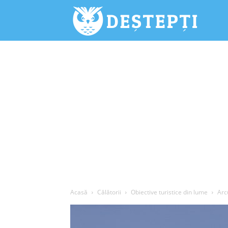
Deștepți.
Acasă
Călătorii
Obiective turistice din lume
Arc