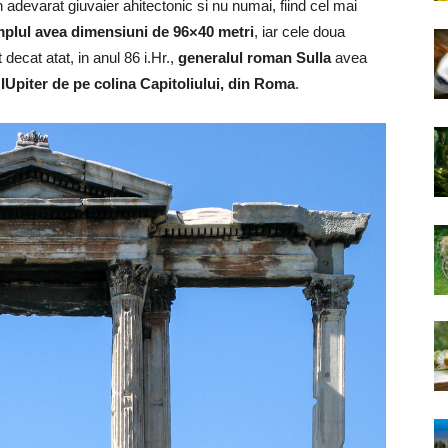
 adevarat giuvaier ahitectonic si nu numai, fiind cel mai
plul avea dimensiuni de 96×40 metri
, iar cele doua
 decat atat, in anul 86 i.Hr.,
generalul roman Sulla
avea
i
IUpiter de pe colina Capitoliului, din Roma
.