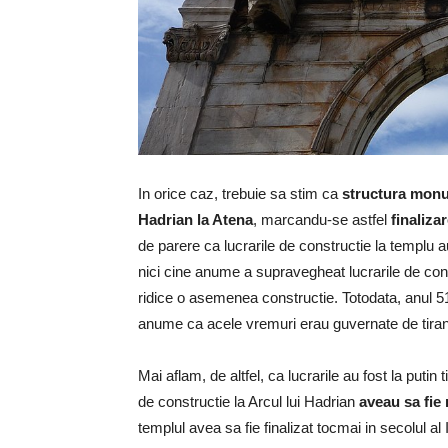
In orice caz, trebuie sa stim ca
structura monum
Hadrian la Atena
, marcandu-se astfel
finaliza
de parere ca lucrarile de constructie la templu au
nici cine anume a supravegheat lucrarile de contr
ridice o asemenea constructie. Totodata, anul 515 
anume ca acele vremuri erau guvernate de tiranu
Mai aflam, de altfel, ca lucrarile au fost la puti
de constructie la Arcul lui Hadrian
aveau sa fie 
templul avea sa fie finalizat tocmai in secolul al 