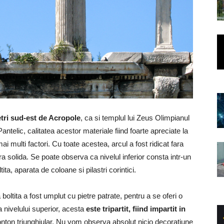
etri sud-est de Acropole
, ca si templul lui Zeus Olimpianul
ntelic, calitatea acestor materiale fiind foarte apreciate la
i multi factori. Cu toate acestea, arcul a fost ridicat fara
solida. Se poate observa ca nivelul inferior consta intr-un
ita, aparata de coloane si pilastri corintici.
ea boltita a fost umplut cu pietre patrate, pentru a se oferi o
ta nivelului superior, acesta
este tripartit, fiind impartit in
onton triunghiular. Nu vom observa absolut nicio decoratiune