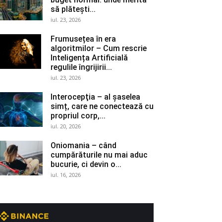
să plătești...
iul. 23, 2026
Frumusețea în era
algoritmilor – Cum rescrie
Inteligența Artificială
regulile îngrijirii...
iul. 23, 2026
Interocepţia – al șaselea
simț, care ne conectează cu
propriul corp,...
iul. 20, 2026
Oniomania – când
cumpărăturile nu mai aduc
bucurie, ci devin o...
iul. 16, 2026