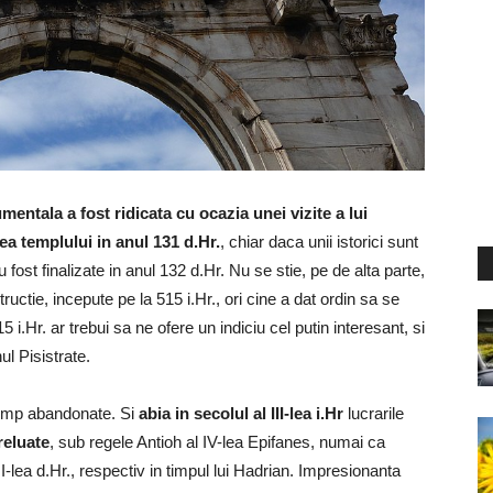
entala a fost ridicata cu ocazia unei vizite a lui
rea templului in anul 131 d.Hr.
, chiar daca unii istorici sunt
 fost finalizate in anul 132 d.Hr. Nu se stie, pe de alta parte,
uctie, incepute pe la 515 i.Hr., ori cine a dat ordin sa se
i.Hr. ar trebui sa ne ofere un indiciu cel putin interesant, si
l Pisistrate.
n timp abandonate. Si
abia in secolul al III-lea i.Hr
lucrarile
reluate
, sub regele Antioh al IV-lea Epifanes, numai ca
II-lea d.Hr., respectiv in timpul lui Hadrian. Impresionanta