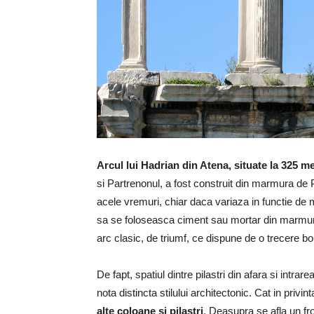
Arcul lui Hadrian din Atena, situate la 325 m
si Partrenonul, a fost construit din marmura de Pa
acele vremuri, chiar daca variaza in functie de ma
sa se foloseasca ciment sau mortar din marmura 
arc clasic, de triumf, ce dispune de o trecere bolt
De fapt, spatiul dintre pilastri din afara si intrar
nota distincta stilului architectonic. Cat in privin
alte coloane si pilastri
. Deasupra se afla un fr