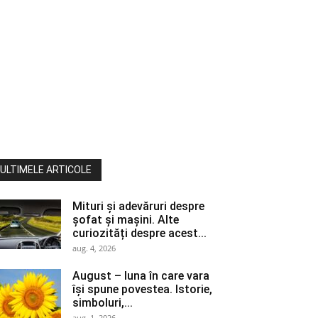
ULTIMELE ARTICOLE
Mituri și adevăruri despre
șofat și mașini. Alte
curiozități despre acest...
aug. 4, 2026
August – luna în care vara
își spune povestea. Istorie,
simboluri,...
aug. 1, 2026