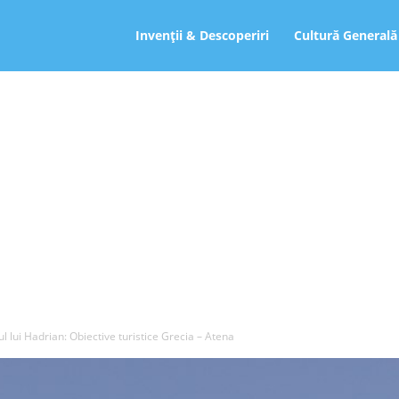
ro
Invenții & Descoperiri
Cultură Generală
ul lui Hadrian: Obiective turistice Grecia – Atena